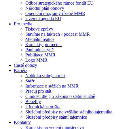
Odbor strategického rámce fondů EU
Národní plán obnovy
Operační programy řízené MMR
Územní agenda EU
Pro média
Tiskové zprávy
Stavíme na faktech - podcast MMR
Mediální reakce
Kontakty pro média
Paní ministryně
Publikace MMR
Logo MMR
Časté dotazy
Kariéra
Nabídka volných míst
Stáže
Informace o stážích na MMR
Pracuj pro stát
Činnosti dle § 5 zákona o státní službě
Benefity
Úřednická zkouška
Služební předpisy nejvyššího státního tajemníka
Služební předpisy státní tajemnice
Kontakty
Kontakty na vedení ministerstva