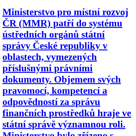
Ministerstvo pro místní rozvoj
ČR (MMR) patří do systému
ústředních orgánů státní
správy České republiky v
oblastech, vymezených
příslušnými právními
dokumenty. Objemem svých
pravomocí, kompetencí a
odpovědností za správu
finančních prostředků hraje ve
státní správě významnou roli.
Ministerstvo bylo zřízeno s