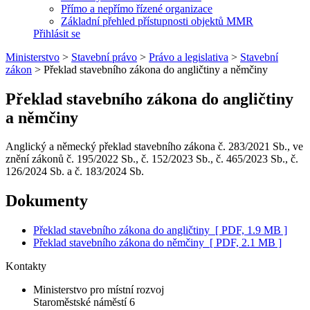
Přímo a nepřímo řízené organizace
Základní přehled přístupnosti objektů MMR
Přihlásit se
Ministerstvo
>
Stavební právo
>
Právo a legislativa
>
Stavební
zákon
>
Překlad stavebního zákona do angličtiny a němčiny
Překlad stavebního zákona do angličtiny
a němčiny
Anglický a německý překlad stavebního zákona č. 283/2021 Sb., ve
znění zákonů č. 195/2022 Sb., č. 152/2023 Sb., č. 465/2023 Sb., č.
126/2024 Sb. a č. 183/2024 Sb.
Dokumenty
Překlad stavebního zákona do angličtiny
[ PDF, 1.9 MB ]
Překlad stavebního zákona do němčiny
[ PDF, 2.1 MB ]
Kontakty
Ministerstvo pro místní rozvoj
Staroměstské náměstí 6