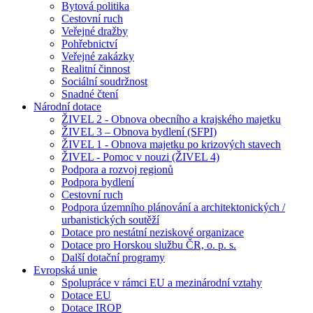
Bytová politika
Cestovní ruch
Veřejné dražby
Pohřebnictví
Veřejné zakázky
Realitní činnost
Sociální soudržnost
Snadné čtení
Národní dotace
ŽIVEL 2 - Obnova obecního a krajského majetku
ŽIVEL 3 – Obnova bydlení (SFPI)
ŽIVEL 1 - Obnova majetku po krizových stavech
ŽIVEL - Pomoc v nouzi (ŽIVEL 4)
Podpora a rozvoj regionů
Podpora bydlení
Cestovní ruch
Podpora územního plánování a architektonických /
urbanistických soutěží
Dotace pro nestátní neziskové organizace
Dotace pro Horskou službu ČR, o. p. s.
Další dotační programy
Evropská unie
Spolupráce v rámci EU a mezinárodní vztahy
Dotace EU
Dotace IROP