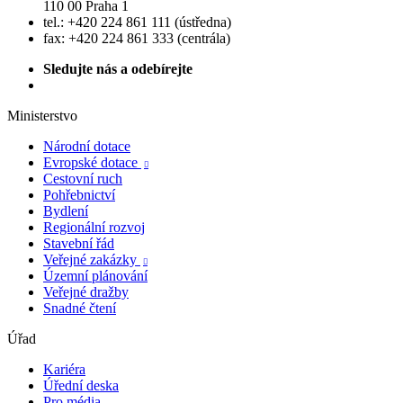
110 00 Praha 1
tel.: +420 224 861 111 (ústředna)
fax: +420 224 861 333 (centrála)
Sledujte nás a odebírejte
Ministerstvo
Národní dotace
Evropské dotace

Cestovní ruch
Pohřebnictví
Bydlení
Regionální rozvoj
Stavební řád
Veřejné zakázky

Územní plánování
Veřejné dražby
Snadné čtení
Úřad
Kariéra
Úřední deska
Pro média