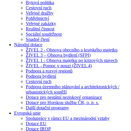
Bytová politika
Cestovní ruch
Veřejné dražby
Pohřebnictví
Veřejné zakázky
Realitní činnost
Sociální soudržnost
Snadné čtení
Národní dotace
ŽIVEL 2 - Obnova obecního a krajského majetku
ŽIVEL 3 – Obnova bydlení (SFPI)
ŽIVEL 1 - Obnova majetku po krizových stavech
ŽIVEL - Pomoc v nouzi (ŽIVEL 4)
Podpora a rozvoj regionů
Podpora bydlení
Cestovní ruch
Podpora územního plánování a architektonických /
urbanistických soutěží
Dotace pro nestátní neziskové organizace
Dotace pro Horskou službu ČR, o. p. s.
Další dotační programy
Evropská unie
Spolupráce v rámci EU a mezinárodní vztahy
Dotace EU
Dotace IROP