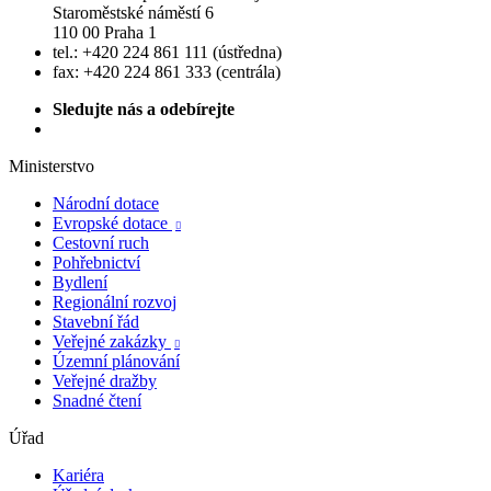
Staroměstské náměstí 6
110 00 Praha 1
tel.: +420 224 861 111 (ústředna)
fax: +420 224 861 333 (centrála)
Sledujte nás a odebírejte
Ministerstvo
Národní dotace
Evropské dotace

Cestovní ruch
Pohřebnictví
Bydlení
Regionální rozvoj
Stavební řád
Veřejné zakázky

Územní plánování
Veřejné dražby
Snadné čtení
Úřad
Kariéra