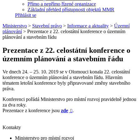
Přímo a nepřímo řízené organizace
Základní přehled přístupnosti objektů MMR
Přihlásit se
Ministerstvo
>
Stavební právo
>
Informace a aktuality
>
Územní
plánování
>
Prezentace z 22. celostátní konference o územním
plánování a stavebním řádu
Prezentace z 22. celostátní konference o
územním plánování a stavebním řádu
Ve dnech 24. – 25. 10. 2019 se v Olomouci konala 22. celostátní
konference o územním plánování a stavebním řádu. Hlavním
tématem letošní konference byly připravované změny stavebního
práva.
Konferenci pořádá Ministerstvo pro místní rozvoj pravidelně jednou
za dva roky.
Prezentace z konference jsou
zde
.

Kontakty
Ministerstvo pro místní rozvoj