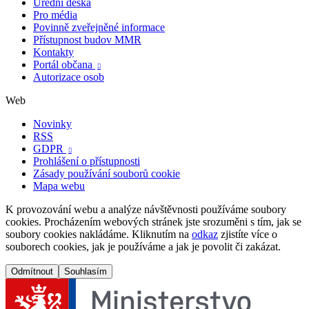
Úřední deska
Pro média
Povinně zveřejněné informace
Přístupnost budov MMR
Kontakty
Portál občana

Autorizace osob
Web
Novinky
RSS
GDPR

Prohlášení o přístupnosti
Zásady používání souborů cookie
Mapa webu
K provozování webu a analýze návštěvnosti používáme soubory
cookies. Procházením webových stránek jste srozuměni s tím, jak se
soubory cookies nakládáme. Kliknutím na
odkaz
zjistíte více o
souborech cookies, jak je používáme a jak je povolit či zakázat.
Odmítnout
Souhlasím