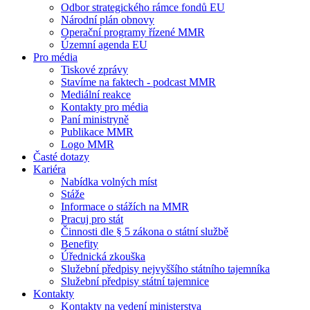
Odbor strategického rámce fondů EU
Národní plán obnovy
Operační programy řízené MMR
Územní agenda EU
Pro média
Tiskové zprávy
Stavíme na faktech - podcast MMR
Mediální reakce
Kontakty pro média
Paní ministryně
Publikace MMR
Logo MMR
Časté dotazy
Kariéra
Nabídka volných míst
Stáže
Informace o stážích na MMR
Pracuj pro stát
Činnosti dle § 5 zákona o státní službě
Benefity
Úřednická zkouška
Služební předpisy nejvyššího státního tajemníka
Služební předpisy státní tajemnice
Kontakty
Kontakty na vedení ministerstva