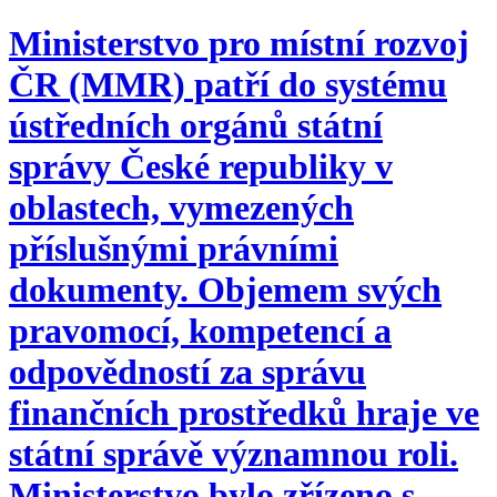
Ministerstvo pro místní rozvoj
ČR (MMR) patří do systému
ústředních orgánů státní
správy České republiky v
oblastech, vymezených
příslušnými právními
dokumenty. Objemem svých
pravomocí, kompetencí a
odpovědností za správu
finančních prostředků hraje ve
státní správě významnou roli.
Ministerstvo bylo zřízeno s