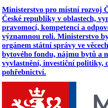
Ministerstvo pro místní rozvoj
České republiky v oblastech, 
pravomocí, kompetencí a odpověd
významnou roli. Ministerstvo byl
orgánem státní správy ve věcech:
bytového fondu, nájmu bytů a n
vyvlastnění, investiční politiky,
pohřebnictví.