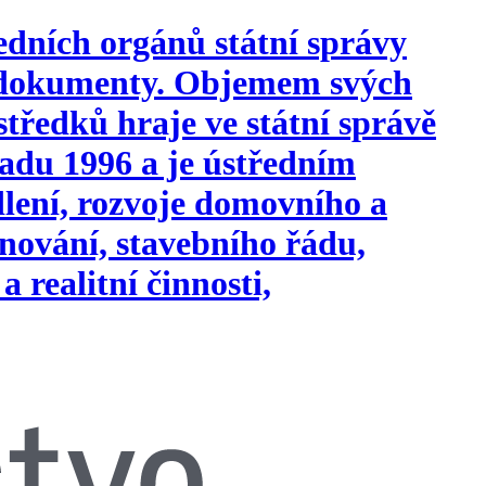
edních orgánů státní správy
i dokumenty. Objemem svých
tředků hraje ve státní správě
opadu 1996 a je ústředním
ydlení, rozvoje domovního a
nování, stavebního řádu,
a realitní činnosti,