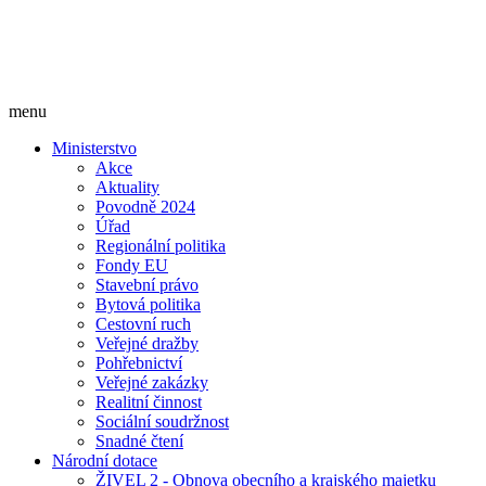
menu
Ministerstvo
Akce
Aktuality
Povodně 2024
Úřad
Regionální politika
Fondy EU
Stavební právo
Bytová politika
Cestovní ruch
Veřejné dražby
Pohřebnictví
Veřejné zakázky
Realitní činnost
Sociální soudržnost
Snadné čtení
Národní dotace
ŽIVEL 2 - Obnova obecního a krajského majetku