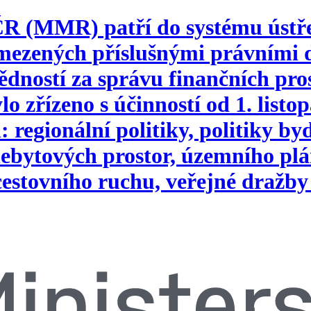
 ČR (MMR) patří do systému ústř
vymezených příslušnými právním
ností za správu finančních pros
o zřízeno s účinností od 1. list
 regionální politiky, politiky b
ebytových prostor, územního plá
 cestovního ruchu, veřejné dražby 