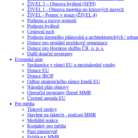
ŽIVEL 3 – Obnova bydlení (SFPI)
ŽIVEL 1 - Obnova majetku po krizových stavech
ŽIVEL - Pomoc v nouzi (ŽIVEL 4)
Podpora a rozvoj regionů
Podpora bydlení
Cestovní ruch
Podpora územního plánování a architektonických / urbani
Dotace pro nestátní neziskové organizace
Dotace pro Horskou službu ČR, o. p. s.
Další dotační programy
Evropská unie
Spolupráce v rámci EU a mezinárodní vztahy
Dotace EU
Dotace IROP
Odbor strategického rámce fondů EU
Národní plán obnovy
Operační programy řízené MMR
Územní agenda EU
Pro média
Tiskové zprávy
Stavíme na faktech - podcast MMR
Mediální reakce
Kontakty pro média
Paní ministryně
Publikace MMR