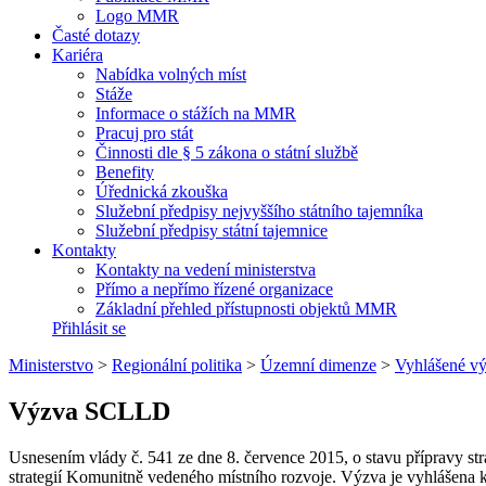
Logo MMR
Časté dotazy
Kariéra
Nabídka volných míst
Stáže
Informace o stážích na MMR
Pracuj pro stát
Činnosti dle § 5 zákona o státní službě
Benefity
Úřednická zkouška
Služební předpisy nejvyššího státního tajemníka
Služební předpisy státní tajemnice
Kontakty
Kontakty na vedení ministerstva
Přímo a nepřímo řízené organizace
Základní přehled přístupnosti objektů MMR
Přihlásit se
Ministerstvo
>
Regionální politika
>
Územní dimenze
>
Vyhlášené v
Výzva SCLLD
Usnesením vlády č. 541 ze dne 8. července 2015, o stavu přípravy str
strategií Komunitně vedeného místního rozvoje. Výzva je vyhlášena k