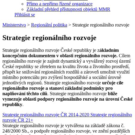
Přímo a nepřímo řízené organizace
Základní přehled přístupnosti objektů MMR
Přihlásit se
Ministerstvo
>
Regionální politika
>
Strategie regionálního rozvoje
Strategie regionálního rozvoje
Strategie regionálního rozvoje České republiky je z
ákladním
koncepčním dokumentem v oblasti regionálního rozvoje.
Cílem
regionálního rozvoje je zajistit dynamický a vyvážený rozvoj území
České republiky se zřetelem na kvalitu života a životního prostředí,
přispět ke snižování regionálních rozdílů a zároveň umožnit využití
místního potenciálu pro zvýšení hospodářské a sociální úrovně
jednotlivých regionů. Strategie regionálního rozvoje
určuje cíle
regionálního rozvoje a stanoví základní podmínky pro
naplňování těchto cílů
. Strategie regionálního rozvoje
blíže
vymezuje oblasti podpory regionálního rozvoje na úrovní České
republiky
.
Strategie regionálního rozvoje ČR 2014-2020
Strategie regionálního
rozvoje ČR 21+
Strategie regionálního rozvoje je vytvářena na základě zákona č.
248/2000 Sb., o podpoře regionálního rozvoje, ve znění pozdějších