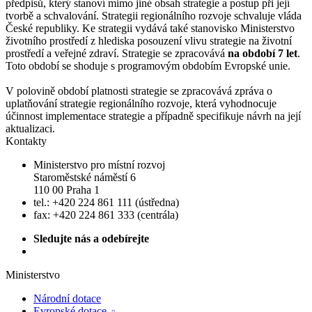
předpisů, který stanoví mimo jiné obsah strategie a postup při její
tvorbě a schvalování. Strategii regionálního rozvoje schvaluje vláda
České republiky. Ke strategii vydává také stanovisko Ministerstvo
životního prostředí z hlediska posouzení vlivu strategie na životní
prostředí a veřejné zdraví. Strategie se zpracovává
na období 7 let
.
Toto období se shoduje s programovým obdobím Evropské unie.
V polovině období platnosti strategie se zpracovává zpráva o
uplatňování strategie regionálního rozvoje, která vyhodnocuje
účinnost implementace strategie a případně specifikuje návrh na její
aktualizaci.
Kontakty
Ministerstvo pro místní rozvoj
Staroměstské náměstí 6
110 00 Praha 1
tel.: +420 224 861 111 (ústředna)
fax: +420 224 861 333 (centrála)
Sledujte nás a odebírejte
Ministerstvo
Národní dotace
Evropské dotace