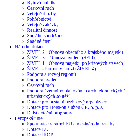
Bytová politika
Cestovní ruch
Veřejné dražby
Pohřebnictví
Veřejné zakázky
Realitní činnost
Sociální soudržnost
Snadné čtení
Národní dotace
ŽIVEL 2 - Obnova obecního a krajského majetku
ŽIVEL 3 – Obnova bydlení (SFPI)
ŽIVEL 1 - Obnova majetku po krizových stavech
ŽIVEL - Pomoc v nouzi (ŽIVEL 4)
Podpora a rozvoj regionů
Podpora bydlení
Cestovní ruch
Podpora územního plánování a architektonických /
urbanistických soutěží
Dotace pro nestátní neziskové organizace
Dotace pro Horskou službu ČR, o. p. s.
Další dotační programy
Evropská unie
Spolupráce v rámci EU a mezinárodní vztahy
Dotace EU
Dotace IROP