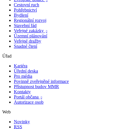

Cestovní ruch
Pohřebnictví
Bydlení
Regionální rozvoj
Stavební řád
Veřejné zakázky

Územní plánování
Veřejné dražby
Snadné čtení
Úřad
Kariéra
Úřední deska
Pro média
Povinně zveřejněné informace
Přístupnost budov MMR
Kontakty
Portál občana

Autorizace osob
Web
Novinky
RSS