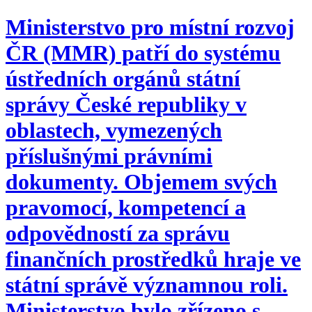
Ministerstvo pro místní rozvoj
ČR (MMR) patří do systému
ústředních orgánů státní
správy České republiky v
oblastech, vymezených
příslušnými právními
dokumenty. Objemem svých
pravomocí, kompetencí a
odpovědností za správu
finančních prostředků hraje ve
státní správě významnou roli.
Ministerstvo bylo zřízeno s