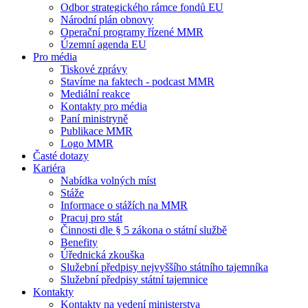
Odbor strategického rámce fondů EU
Národní plán obnovy
Operační programy řízené MMR
Územní agenda EU
Pro média
Tiskové zprávy
Stavíme na faktech - podcast MMR
Mediální reakce
Kontakty pro média
Paní ministryně
Publikace MMR
Logo MMR
Časté dotazy
Kariéra
Nabídka volných míst
Stáže
Informace o stážích na MMR
Pracuj pro stát
Činnosti dle § 5 zákona o státní službě
Benefity
Úřednická zkouška
Služební předpisy nejvyššího státního tajemníka
Služební předpisy státní tajemnice
Kontakty
Kontakty na vedení ministerstva