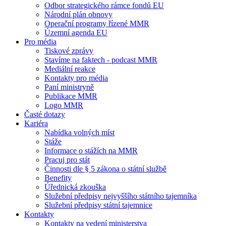
Odbor strategického rámce fondů EU
Národní plán obnovy
Operační programy řízené MMR
Územní agenda EU
Pro média
Tiskové zprávy
Stavíme na faktech - podcast MMR
Mediální reakce
Kontakty pro média
Paní ministryně
Publikace MMR
Logo MMR
Časté dotazy
Kariéra
Nabídka volných míst
Stáže
Informace o stážích na MMR
Pracuj pro stát
Činnosti dle § 5 zákona o státní službě
Benefity
Úřednická zkouška
Služební předpisy nejvyššího státního tajemníka
Služební předpisy státní tajemnice
Kontakty
Kontakty na vedení ministerstva