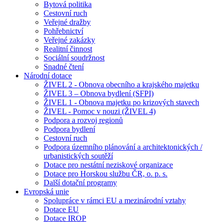
Bytová politika
Cestovní ruch
Veřejné dražby
Pohřebnictví
Veřejné zakázky
Realitní činnost
Sociální soudržnost
Snadné čtení
Národní dotace
ŽIVEL 2 - Obnova obecního a krajského majetku
ŽIVEL 3 – Obnova bydlení (SFPI)
ŽIVEL 1 - Obnova majetku po krizových stavech
ŽIVEL - Pomoc v nouzi (ŽIVEL 4)
Podpora a rozvoj regionů
Podpora bydlení
Cestovní ruch
Podpora územního plánování a architektonických /
urbanistických soutěží
Dotace pro nestátní neziskové organizace
Dotace pro Horskou službu ČR, o. p. s.
Další dotační programy
Evropská unie
Spolupráce v rámci EU a mezinárodní vztahy
Dotace EU
Dotace IROP