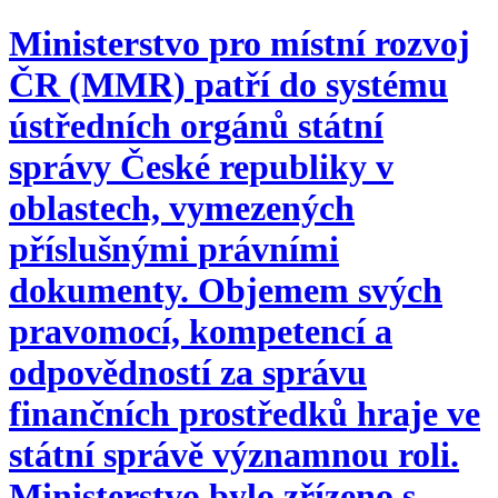
Ministerstvo pro místní rozvoj
ČR (MMR) patří do systému
ústředních orgánů státní
správy České republiky v
oblastech, vymezených
příslušnými právními
dokumenty. Objemem svých
pravomocí, kompetencí a
odpovědností za správu
finančních prostředků hraje ve
státní správě významnou roli.
Ministerstvo bylo zřízeno s