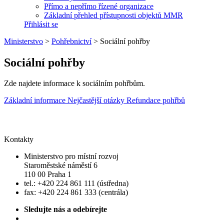
Přímo a nepřímo řízené organizace
Základní přehled přístupnosti objektů MMR
Přihlásit se
Ministerstvo
>
Pohřebnictví
>
Sociální pohřby
Sociální pohřby
Zde najdete informace k sociálním pohřbům.
Základní informace
Nejčastější otázky
Refundace pohřbů
Kontakty
Ministerstvo pro místní rozvoj
Staroměstské náměstí 6
110 00 Praha 1
tel.: +420 224 861 111 (ústředna)
fax: +420 224 861 333 (centrála)
Sledujte nás a odebírejte