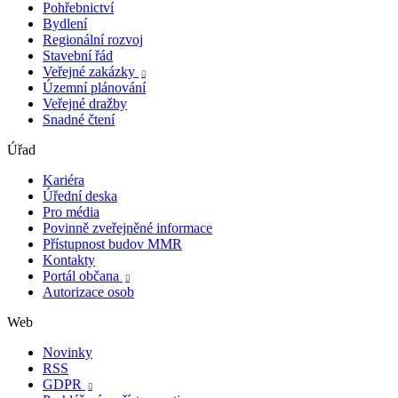
Pohřebnictví
Bydlení
Regionální rozvoj
Stavební řád
Veřejné zakázky

Územní plánování
Veřejné dražby
Snadné čtení
Úřad
Kariéra
Úřední deska
Pro média
Povinně zveřejněné informace
Přístupnost budov MMR
Kontakty
Portál občana

Autorizace osob
Web
Novinky
RSS
GDPR
