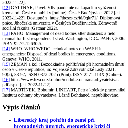
2022-11-22].
[12]
GATTNAR, Pavel. Vliv pandemie na kapacitní vytíženost
krematorií České republiky [online]. České Budějovice, 2022 [cit.
2022-11-22]. Dostupné z: https://theses.cz/id/0qkr71/. Diplomová
práce. Jihočeská univerzita v Českých Budějovicích, Zdravotně
sociální fakulta (Gattnar 2022).
[13]
PAHO. Management of dead bodies after disasters: a field
manual for first responders. 1st ed. Washington, D.C.: PAHO, 2006.
ISBN 92-75-12630-5.
[14]
WHO. WHO/WEDC technical notes on WASH in
emergencies: Disposal of dead bodies in emergency conditions.
Geneva: WHO, 2011.
[15]
ZEMAN a kol.: Bezodkladné pohřbívání při hromadném úmrtí
osob v České republice, in: Vojenské Zdravotnické Listy 2021,
90(2), 83-92, ISSN 0372-7025 (Print), ISSN 2571-113X (Online).
[16]
https://www.hzscr.cz/soubor/modul-e-ochrana-obyvatelstva-
pdf.aspx. [cit. 2022-11-22] .
[17]
MARTÍNEK, Bohumír; LINHART, Petr a kolektiv pracovníků
Institutu ochrany obyvatelstva, Lázně Bohdaneč, nepublikováno.
Výpis článků
Liberecký kraj pohřbí do země při
hromadných úmrtích, energetické krizi či