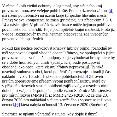
V rámci úkolů civilní ochrany je legitimní, aby stát nebo kraj
provozoval nouzové veřejné pohřebiště. Podle krizového zákona
[4]
má řízení pohřebnictví na území kraje (případně hlavního města
Prahy) ve své kompetenci hejtman (primátor), viz především § 3, §
14 a následující. V případě krizové situace může hejtman pohřbívací
povinnost obcím nařídit. To je pochopitelně krajní možnost. Proto již
v době „bezkrizové“ by měl hejtman pracovat na zde uvedených
preventivních opatřeních.
Pokud kraj nechce provozovat krizový hřbitov přímo, rozhodně by
měl vytipovat alespoň vhodné obecní hřbitovy, ve spolupráci s jejich
provozovateli a za finanční podpory kraje vybudovat hroby, které by
se v době hromadných úmrtí využily. Kraj bude postupovat
obdobně jako obce, které vlastní hřbitov neprovozují. Ty také
uzavírají smlouvu s obcí, která pohřebiště provozuje, a hradí jí část
nákladů – viz § 16 odst. 1 zákona o pohřebnictví.
[5]
Zároveň
krajům doporučujeme předem vybrat pohřební služby, které by
v případě krizových situací pohřbení zajišťovaly, a uzavřít s nimi
dohodu o vzájemné spolupráci podle vzoru Směrnice Ministerstva
pro místní rozvoj (MMR) č. j.: MMR-24254/2020-52 ze dne 23.
června 2020 pro nakládání s tělem zemřelého s vysoce nakažlivou
nemocí,
[6]
která nabyla účinnosti 13. července 2020 (Směrnice).
Směrnice se uplatní výhradně v situaci, kdy dojde k úmrtí