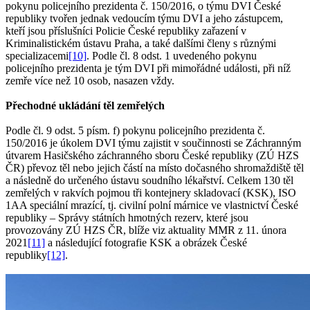
pokynu policejního prezidenta č. 150/2016, o týmu DVI České
republiky tvořen jednak vedoucím týmu DVI a jeho zástupcem,
kteří jsou příslušníci Policie České republiky zařazení v
Kriminalistickém ústavu Praha, a také dalšími členy s různými
specializacemi
[10]
. Podle čl. 8 odst. 1 uvedeného pokynu
policejního prezidenta je tým DVI při mimořádné události, při níž
zemře více než 10 osob, nasazen vždy.
Přechodné ukládání těl zemřelých
Podle čl. 9 odst. 5 písm. f) pokynu policejního prezidenta č.
150/2016 je úkolem DVI týmu zajistit v součinnosti se Záchranným
útvarem Hasičského záchranného sboru České republiky (ZÚ HZS
ČR) převoz těl nebo jejich částí na místo dočasného shromaždiště těl
a následně do určeného ústavu soudního lékařství. Celkem 130 těl
zemřelých v rakvích pojmou tři kontejnery skladovací (KSK), ISO
1AA speciální mrazící, tj. civilní polní márnice ve vlastnictví České
republiky – Správy státních hmotných rezerv, které jsou
provozovány ZÚ HZS ČR, blíže viz aktuality MMR z 11. února
2021
[11]
a následující fotografie KSK a obrázek České
republiky
[12]
.