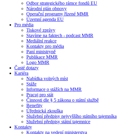
Odbor strategického rámce fondů EU
Národní plán obnovy
Operační programy řízené MMR
Územní agenda EU
Pro média
Tiskové zprávy
Stavíme na faktech - podcast MMR
Mediální reakce
Kontakty pro média
Paní ministryně
Publikace MMR
Logo MMR
Časté dotazy
Kariéra
Nabídka volných míst
Stáže
Informace o stážích na MMR
Pracuj pro stát
Činnosti dle § 5 zákona o státní službě
Benefity
Úřednická zkouška
Služební předpisy nejvyššího státního tajemníka
Služební předpisy státní tajemnice
Kontakty
Kontakty na vedení ministerstva