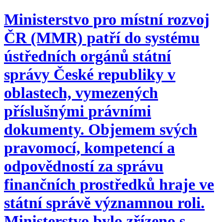
Ministerstvo pro místní rozvoj
ČR (MMR) patří do systému
ústředních orgánů státní
správy České republiky v
oblastech, vymezených
příslušnými právními
dokumenty. Objemem svých
pravomocí, kompetencí a
odpovědností za správu
finančních prostředků hraje ve
státní správě významnou roli.
Ministerstvo bylo zřízeno s