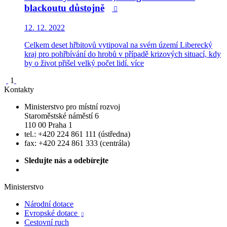
blackoutu důstojně

12. 12. 2022
Celkem deset hřbitovů vytipoval na svém území Liberecký
kraj pro pohřbívání do hrobů v případě krizových situací, kdy
by o život přišel velký počet lidí.
více
1
Kontakty
Ministerstvo pro místní rozvoj
Staroměstské náměstí 6
110 00 Praha 1
tel.: +420 224 861 111 (ústředna)
fax: +420 224 861 333 (centrála)
Sledujte nás a odebírejte
Ministerstvo
Národní dotace
Evropské dotace

Cestovní ruch