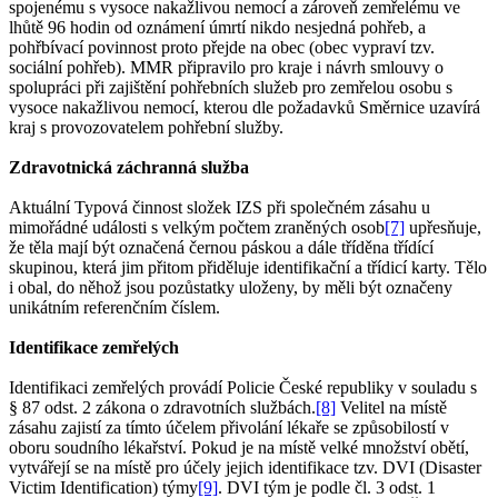
spojenému s vysoce nakažlivou nemocí a zároveň zemřelému ve
lhůtě 96 hodin od oznámení úmrtí nikdo nesjedná pohřeb, a
pohřbívací povinnost proto přejde na obec (obec vypraví tzv.
sociální pohřeb). MMR připravilo pro kraje i návrh smlouvy o
spolupráci při zajištění pohřebních služeb pro zemřelou osobu s
vysoce nakažlivou nemocí, kterou dle požadavků Směrnice uzavírá
kraj s provozovatelem pohřební služby.
Zdravotnická záchranná služba
Aktuální Typová činnost složek IZS při společném zásahu u
mimořádné události s velkým počtem zraněných osob
[7]
upřesňuje,
že těla mají být označená černou páskou a dále tříděna třídící
skupinou, která jim přitom přiděluje identifikační a třídicí karty. Tělo
i obal, do něhož jsou pozůstatky uloženy, by měli být označeny
unikátním referenčním číslem.
Identifikace zemřelých
Identifikaci zemřelých provádí Policie České republiky v souladu s
§ 87 odst. 2 zákona o zdravotních službách.
[8]
Velitel na místě
zásahu zajistí za tímto účelem přivolání lékaře se způsobilostí v
oboru soudního lékařství. Pokud je na místě velké množství obětí,
vytvářejí se na místě pro účely jejich identifikace tzv. DVI (Disaster
Victim Identification) týmy
[9]
. DVI tým je podle čl. 3 odst. 1