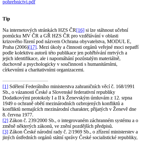
pohrebnictvi.pdf
Tip
Na internetových stránkách HZS ČR
[16]
si lze stáhnout učební
pomůcku MV ČR a GŘ HZS ČR pro vzdělávání v oblasti
krizového řízení pod názvem Ochrana obyvatelstva, MODUL E,
Praha (2006)
[17]
. Mezi úkoly a činnosti orgánů veřejné moci nepatří
podle kolektivu autorů této publikace jen pohřbívání mrtvých a
jejich identifikace, ale i napomáhání pozůstalým materiálně,
duchovně a psychologicky v součinnosti s humanitárními,
církevními a charitativními organizacemi.
[1]
Sdělení Federálního ministerstva zahraničních věcí č. 168/1991
Sb., o vázanosti České a Slovenské federativní republiky
Dodatkovými protokoly I a II k Ženevským úmluvám z 12. srpna
1949 o ochraně obětí mezinárodních ozbrojených konfliktů a
konfliktů nemajících mezinárodní charakter, přijatých v Ženevě dne
8. června 1977.
[2]
Zákon č. 239/2000 Sb., o integrovaném záchranném systému a o
změně některých zákonů, ve znění pozdějších předpisů.
[3]
Zákon České národní rady č. 2/1969 Sb., o zřízení ministerstev a
jiných ústředních orgánů státní správy České socialistické republiky,