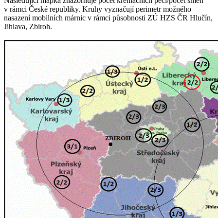
Následující mapka znázorňuje počet kremačních pecí/počet směn
v rámci České republiky. Kruhy vyznačují perimetr možného
nasazení mobilních márnic v rámci působnosti ZÚ HZS ČR Hlučín,
Jihlava, Zbiroh.