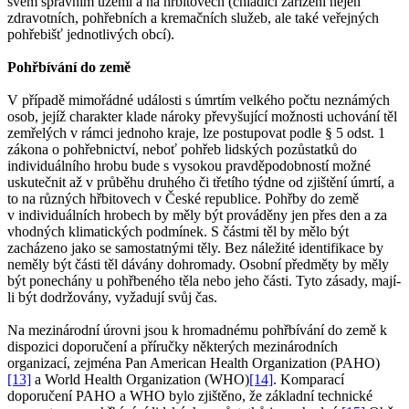
svém správním území a na hřbitovech (chladicí zařízení nejen
zdravotních, pohřebních a kremačních služeb, ale také veřejných
pohřebišť jednotlivých obcí).
Pohřbívání do země
V případě mimořádné události s úmrtím velkého počtu neznámých
osob, jejíž charakter klade nároky převyšující možnosti uchování těl
zemřelých v rámci jednoho kraje, lze postupovat podle § 5 odst. 1
zákona o pohřebnictví, neboť pohřeb lidských pozůstatků do
individuálního hrobu bude s vysokou pravděpodobností možné
uskutečnit až v průběhu druhého či třetího týdne od zjištění úmrtí, a
to na různých hřbitovech v České republice. Pohřby do země
v individuálních hrobech by měly být prováděny jen přes den a za
vhodných klimatických podmínek. S částmi těl by mělo být
zacházeno jako se samostatnými těly. Bez náležité identifikace by
neměly být části těl dávány dohromady. Osobní předměty by měly
být ponechány u pohřbeného těla nebo jeho části. Tyto zásady, mají-
li být dodržovány, vyžadují svůj čas.
Na mezinárodní úrovni jsou k hromadnému pohřbívání do země k
dispozici doporučení a příručky některých mezinárodních
organizací, zejména Pan American Health Organization (PAHO)
[13]
a World Health Organization (WHO)
[14]
. Komparací
doporučení PAHO a WHO bylo zjištěno, že základní technické