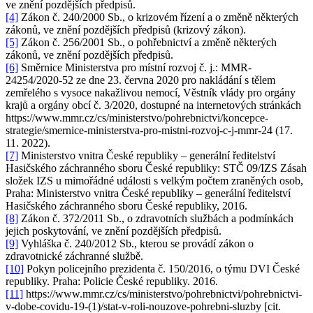
ve znění pozdějších předpisů.
[4]
Zákon č. 240/2000 Sb., o krizovém řízení a o změně některých
zákonů, ve znění pozdějších předpisů (krizový zákon).
[5]
Zákon č. 256/2001 Sb., o pohřebnictví a změně některých
zákonů, ve znění pozdějších předpisů.
[6]
Směrnice Ministerstva pro místní rozvoj č. j.: MMR-
24254/2020-52 ze dne 23. června 2020 pro nakládání s tělem
zemřelého s vysoce nakažlivou nemocí, Věstník vlády pro orgány
krajů a orgány obcí č. 3/2020, dostupné na internetových stránkách
https://www.mmr.cz/cs/ministerstvo/pohrebnictvi/koncepce-
strategie/smernice-ministerstva-pro-mistni-rozvoj-c-j-mmr-24 (17.
11. 2022).
[7]
Ministerstvo vnitra České republiky – generální ředitelství
Hasičského záchranného sboru České republiky: STČ 09/IZS Zásah
složek IZS u mimořádné události s velkým počtem zraněných osob,
Praha: Ministerstvo vnitra České republiky – generální ředitelství
Hasičského záchranného sboru České republiky, 2016.
[8]
Zákon č. 372/2011 Sb., o zdravotních službách a podmínkách
jejich poskytování, ve znění pozdějších předpisů.
[9]
Vyhláška č. 240/2012 Sb., kterou se provádí zákon o
zdravotnické záchranné službě.
[10]
Pokyn policejního prezidenta č. 150/2016, o týmu DVI České
republiky. Praha: Policie České republiky. 2016.
[11]
https://www.mmr.cz/cs/ministerstvo/pohrebnictvi/pohrebnictvi-
v-dobe-covidu-19-(1)/stat-v-roli-nouzove-pohrebni-sluzby [cit.