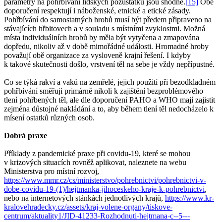
parametry na pohřbívání lidských pozůstatků jsou shodné.
[15]
Obě
doporučení respektují i náboženské, etnické a etické zásady.
Pohřbívání do samostatných hrobů musí být předem připraveno na
stávajících hřbitovech a v souladu s místními zvyklostmi. Možná
místa individuálních hrobů by měla být vytyčena a zmapována
dopředu, nikoliv až v době mimořádné události. Hromadné hroby
považují obě organizace za vysloveně krajní řešení. I kdyby
k takové skutečnosti došlo, vrstvení těl na sebe je vždy nepřípustné.
Co se týká rakví a vaků na zemřelé, jejich použití při bezodkladném
pohřbívání směřují primárně nikoli k zajištění bezproblémového
tlení pohřbených těl, ale dle doporučení PAHO a WHO mají zajistit
zejména důstojné nakládání a to, aby během tlení těl nedocházelo k
mísení ostatků různých osob.
Dobrá praxe
Příklady z pandemické praxe při covidu-19, které se mohou
v krizových situacích rovněž aplikovat, naleznete na webu
Ministerstva pro místní rozvoj,
https://www.mmr.cz/cs/ministerstvo/pohrebnictvi/pohrebnictvi-v-
dobe-covidu-19-(1)/hejtmanka-jihoceskeho-kraje-k-pohrebnictvi
,
nebo na internetových stánkách jednotlivých krajů,
https://www.kr-
kralovehradecky.cz/assets/kraj-volene-organy/tiskove-
centrum/aktuality1/JID-41233-Rozhodnuti-hejtmana-c--5---