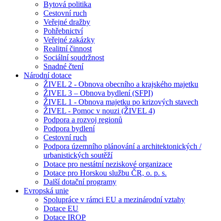
Bytová politika
Cestovní ruch
Veřejné dražby
Pohřebnictví
Veřejné zakázky
Realitní činnost
Sociální soudržnost
Snadné čtení
Národní dotace
ŽIVEL 2 - Obnova obecního a krajského majetku
ŽIVEL 3 – Obnova bydlení (SFPI)
ŽIVEL 1 - Obnova majetku po krizových stavech
ŽIVEL - Pomoc v nouzi (ŽIVEL 4)
Podpora a rozvoj regionů
Podpora bydlení
Cestovní ruch
Podpora územního plánování a architektonických /
urbanistických soutěží
Dotace pro nestátní neziskové organizace
Dotace pro Horskou službu ČR, o. p. s.
Další dotační programy
Evropská unie
Spolupráce v rámci EU a mezinárodní vztahy
Dotace EU
Dotace IROP