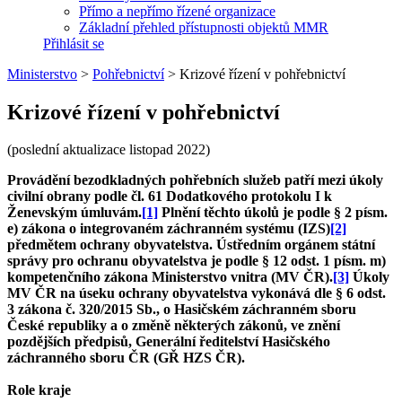
Přímo a nepřímo řízené organizace
Základní přehled přístupnosti objektů MMR
Přihlásit se
Ministerstvo
>
Pohřebnictví
>
Krizové řízení v pohřebnictví
Krizové řízení v pohřebnictví
(poslední aktualizace listopad 2022)
Provádění bezodkladných pohřebních služeb patří mezi úkoly
civilní obrany podle čl. 61 Dodatkového protokolu I k
Ženevským úmluvám.
[1]
Plnění těchto úkolů je podle § 2 písm.
e) zákona o integrovaném záchranném systému (IZS)
[2]
předmětem ochrany obyvatelstva. Ústředním orgánem státní
správy pro ochranu obyvatelstva je podle § 12 odst. 1 písm. m)
kompetenčního zákona Ministerstvo vnitra (MV ČR).
[3]
Úkoly
MV ČR na úseku ochrany obyvatelstva vykonává dle § 6 odst.
3 zákona č. 320/2015 Sb., o Hasičském záchranném sboru
České republiky a o změně některých zákonů, ve znění
pozdějších předpisů, Generální ředitelství Hasičského
záchranného sboru ČR (GŘ HZS ČR).
Role kraje