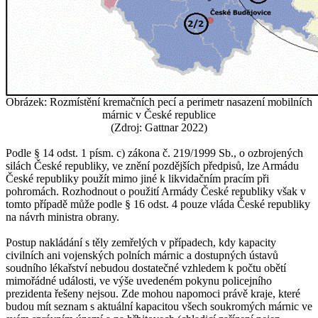
Obrázek: Rozmístění kremačních pecí a perimetr nasazení mobilních
márnic v České republice
(Zdroj: Gattnar 2022)
Podle § 14 odst. 1 písm. c) zákona č. 219/1999 Sb., o ozbrojených
silách České republiky, ve znění pozdějších předpisů, lze Armádu
České republiky použít mimo jiné k likvidačním pracím při
pohromách. Rozhodnout o použití Armády České republiky však v
tomto případě může podle § 16 odst. 4 pouze vláda České republiky
na návrh ministra obrany.
Postup nakládání s těly zemřelých v případech, kdy kapacity
civilních ani vojenských polních márnic a dostupných ústavů
soudního lékařství nebudou dostatečné vzhledem k počtu obětí
mimořádné události, ve výše uvedeném pokynu policejního
prezidenta řešeny nejsou. Zde mohou napomoci právě kraje, které
budou mít seznam s aktuální kapacitou všech soukromých márnic ve