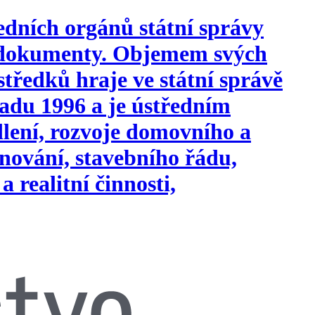
edních orgánů státní správy
i dokumenty. Objemem svých
tředků hraje ve státní správě
opadu 1996 a je ústředním
ydlení, rozvoje domovního a
nování, stavebního řádu,
a realitní činnosti,