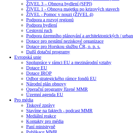
ŽIVEL 3 – Obnova bydlení (SFPI)
ŽIVEL 1 - Obnova majetku po krizových stavech
ŽIVEL - Pomoc v nouzi (ŽIVEL 4)
Podpora a rozvoj regionů
Podpora bydlení
Cestovní ruch
Podpora územního plánování a architektonických / urbani
Dotace pro nestátní neziskové organizace
Dotace pro Horskou službu ČR, o. p. s.
Další dotační programy
Evropská unie
Spolupráce v rámci EU a mezinárodní vztahy
Dotace EU
Dotace IROP
Odbor strategického rámce fondů EU
Národní plán obnovy
Operační programy řízené MMR
Územní agenda EU
Pro média
Tiskové zprávy
Stavíme na faktech - podcast MMR
Mediální reakce
Kontakty pro média
Paní ministryně
Publikace MMR