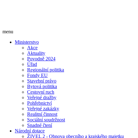
menu
Ministerstvo
Akce
Aktuality
Povodně 2024
Úřad
Regionální politika
Fondy EU
Stavební právo
Bytová politika
Cestovní ruch
Veřejné dražby
Pohřebnictví
Veřejné zakázky
Realitní činnost
Sociální soudržnost
Snadné čtení
Národní dotace
ŽIVEL 2 - Obnova obecního a krajského majetku