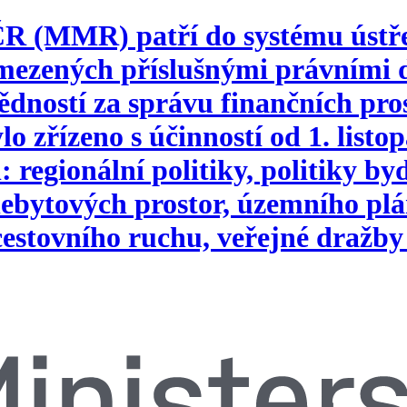
 ČR (MMR) patří do systému ústř
vymezených příslušnými právním
ností za správu finančních pros
o zřízeno s účinností od 1. list
 regionální politiky, politiky b
ebytových prostor, územního plá
 cestovního ruchu, veřejné dražby 