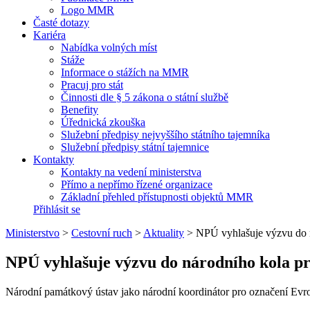
Logo MMR
Časté dotazy
Kariéra
Nabídka volných míst
Stáže
Informace o stážích na MMR
Pracuj pro stát
Činnosti dle § 5 zákona o státní službě
Benefity
Úřednická zkouška
Služební předpisy nejvyššího státního tajemníka
Služební předpisy státní tajemnice
Kontakty
Kontakty na vedení ministerstva
Přímo a nepřímo řízené organizace
Základní přehled přístupnosti objektů MMR
Přihlásit se
Ministerstvo
>
Cestovní ruch
>
Aktuality
>
NPÚ vyhlašuje výzvu do n
NPÚ vyhlašuje výzvu do národního kola pr
Národní památkový ústav jako národní koordinátor pro označení Evrop