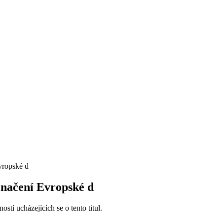
vropské d
značení Evropské d
í ucházejících se o tento titul.