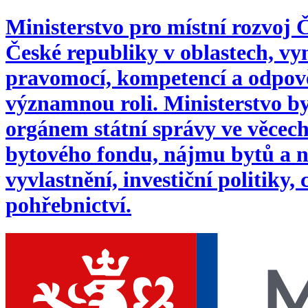
Ministerstvo pro místní rozvoj
České republiky v oblastech, 
pravomocí, kompetencí a odpověd
významnou roli. Ministerstvo byl
orgánem státní správy ve věcech:
bytového fondu, nájmu bytů a n
vyvlastnění, investiční politiky,
pohřebnictví.