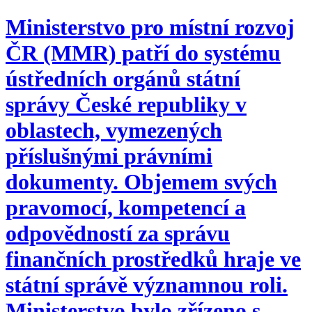
Ministerstvo pro místní rozvoj
ČR (MMR) patří do systému
ústředních orgánů státní
správy České republiky v
oblastech, vymezených
příslušnými právními
dokumenty. Objemem svých
pravomocí, kompetencí a
odpovědností za správu
finančních prostředků hraje ve
státní správě významnou roli.
Ministerstvo bylo zřízeno s