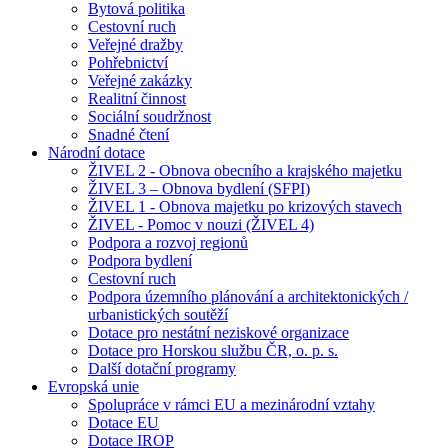
Bytová politika
Cestovní ruch
Veřejné dražby
Pohřebnictví
Veřejné zakázky
Realitní činnost
Sociální soudržnost
Snadné čtení
Národní dotace
ŽIVEL 2 - Obnova obecního a krajského majetku
ŽIVEL 3 – Obnova bydlení (SFPI)
ŽIVEL 1 - Obnova majetku po krizových stavech
ŽIVEL - Pomoc v nouzi (ŽIVEL 4)
Podpora a rozvoj regionů
Podpora bydlení
Cestovní ruch
Podpora územního plánování a architektonických /
urbanistických soutěží
Dotace pro nestátní neziskové organizace
Dotace pro Horskou službu ČR, o. p. s.
Další dotační programy
Evropská unie
Spolupráce v rámci EU a mezinárodní vztahy
Dotace EU
Dotace IROP