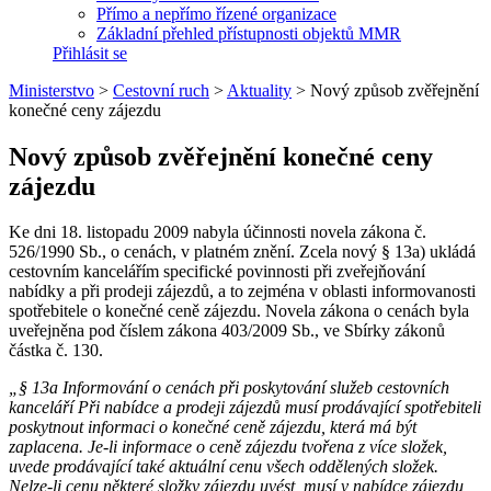
Přímo a nepřímo řízené organizace
Základní přehled přístupnosti objektů MMR
Přihlásit se
Ministerstvo
>
Cestovní ruch
>
Aktuality
>
Nový způsob zvěřejnění
konečné ceny zájezdu
Nový způsob zvěřejnění konečné ceny
zájezdu
Ke dni 18. listopadu 2009 nabyla účinnosti novela zákona č.
526/1990 Sb., o cenách, v platném znění. Zcela nový § 13a) ukládá
cestovním kancelářím specifické povinnosti při zveřejňování
nabídky a při prodeji zájezdů, a to zejména v oblasti informovanosti
spotřebitele o konečné ceně zájezdu. Novela zákona o cenách byla
uveřejněna pod číslem zákona 403/2009 Sb., ve Sbírky zákonů
částka č. 130.
„§ 13a
Informování o cenách při poskytování služeb cestovních
kanceláří
Při nabídce a prodeji zájezdů musí prodávající spotřebiteli
poskytnout informaci o konečné ceně zájezdu, která má být
zaplacena. Je-li informace o ceně zájezdu tvořena z více složek,
uvede prodávající také aktuální cenu všech oddělených složek.
Nelze-li cenu některé složky zájezdu uvést, musí v nabídce zájezdu