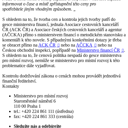
informovat o čase a místě zpřístupnění této ceny pro
spotřebitele jiným vhodným způsobem. „
S ohledem na to, že tvorba cen a kontrola jejich tvorby patří do
gesce ministerstva financí, jednala Asociace cestovních kanceláří
ČR (ACK ČR) a Asociace českých cestovních kanceláří a agentur
(AČCKA) přímo s ministerstvem financí o metodickém stanovisku a
komentáři k této novele. S případnými konkrétními dotazy je třeba
se obracet přímo na
ACK ČR
nebo na
AČCKA
nebo na


Českou obchodní inspekci, popřípadě na
Ministerstvo financí ČR
.

S ohledem na to, že cenová politika nespadá do gesce ministerstva
pro místní rozvoj, nemůže se ministerstvo pro místní rozvoj k této
problematice dále vyjadřovat.
Kontrolu dodržování zákona o cenách mohou provádět jednotlivá
finanční ředitelství.
Kontakty
Ministerstvo pro místní rozvoj
Staroměstské náměstí 6
110 00 Praha 1
tel.: +420 224 861 111 (ústředna)
fax: +420 224 861 333 (centrála)
Sledujte nás a odebírejte