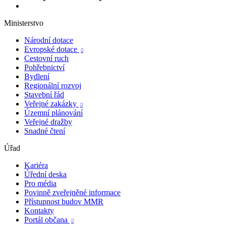
Ministerstvo
Národní dotace
Evropské dotace

Cestovní ruch
Pohřebnictví
Bydlení
Regionální rozvoj
Stavební řád
Veřejné zakázky

Územní plánování
Veřejné dražby
Snadné čtení
Úřad
Kariéra
Úřední deska
Pro média
Povinně zveřejněné informace
Přístupnost budov MMR
Kontakty
Portál občana
