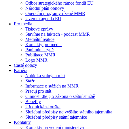
Odbor strategického rámce fondů EU
Národní plán obnovy
Operační programy řízené MMR
Územní agenda EU
Pro média
Tiskové zprávy
Stavíme na faktech - podcast MMR
Mediální reakce
Kontakty pro média
Paní ministryně
Publikace MMR
Logo MMR
Časté dotazy
Kariéra
Nabídka volných míst
Stáže
Informace o stážích na MMR
Pracuj pro stát
Činnosti dle § 5 zákona o státní službě
Benefity
Úřednická zkouška
Služební předpisy nejvyššího státního tajemníka
Služební předpisy státní tajemnice
Kontakty
Kontakty na vedení ministerstva