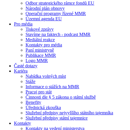
Odbor strategického rámce fondů EU
Národní plán obnovy
Operační programy řízené MMR
Územní agenda EU
Pro média
Tiskové zprávy
Stavíme na faktech - podcast MMR
Mediální reakce
Kontakty pro média
Paní ministryně
Publikace MMR
Logo MMR
Časté dotazy
Kariéra
Nabídka volných míst
Stáže
Informace o stážích na MMR
Pracuj pro stát
Činnosti dle § 5 zákona o státní službě
Benefity
Úřednická zkouška
Služební předpisy nejvyššího státního tajemníka
Služební předpisy státní tajemnice
Kontakty
Kontakty na vedení ministerstva