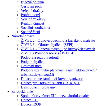
Bytová politika
Cestovní ruch
Veřejné dražby
Pohřebnictví
Veřejné zakázky
Realitní činnost
Sociální soudržnost
Snadné čtení
Národní dotace
ŽIVEL 2 - Obnova obecního a krajského majetku
ŽIVEL 3 – Obnova bydlení (SFPI)
ŽIVEL 1 - Obnova majetku po krizových stavech
ŽIVEL - Pomoc v nouzi (ŽIVEL 4)
Podpora a rozvoj regionů
Podpora bydlení
Cestovní ruch
Podpora územního plánování a architektonických /
urbanistických soutěží
Dotace pro nestátní neziskové organizace
Dotace pro Horskou službu ČR, o. p. s.
Další dotační programy
Evropská unie
Spolupráce v rámci EU a mezinárodní vztahy
Dotace EU
Dotace IROP