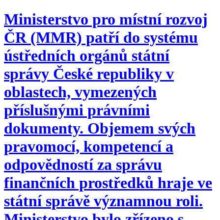
Ministerstvo pro místní rozvoj
ČR (MMR) patří do systému
ústředních orgánů státní
správy České republiky v
oblastech, vymezených
příslušnými právními
dokumenty. Objemem svých
pravomocí, kompetencí a
odpovědností za správu
finančních prostředků hraje ve
státní správě významnou roli.
Ministerstvo bylo zřízeno s