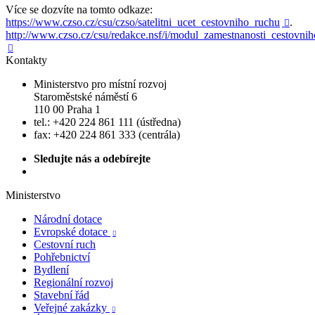
Více se dozvíte na tomto odkaze:
https://www.czso.cz/csu/czso/satelitni_ucet_cestovniho_ruchu
.

http://www.czso.cz/csu/redakce.nsf/i/modul_zamestnanosti_cestovni

Kontakty
Ministerstvo pro místní rozvoj
Staroměstské náměstí 6
110 00 Praha 1
tel.: +420 224 861 111 (ústředna)
fax: +420 224 861 333 (centrála)
Sledujte nás a odebírejte
Ministerstvo
Národní dotace
Evropské dotace

Cestovní ruch
Pohřebnictví
Bydlení
Regionální rozvoj
Stavební řád
Veřejné zakázky
