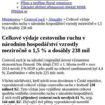
Přímo a nepřímo řízené organizace
Základní přehled přístupnosti objektů MMR
Přihlásit se
Ministerstvo
>
Cestovní ruch
>
Aktuality
>
Celkové výdaje
cestovního ruchu v národním hospodářství vzrostly meziročně o 1,5
% a dosáhly 238 mil
Celkové výdaje cestovního ruchu v
národním hospodářství vzrostly
meziročně o 1,5 % a dosáhly 238 mil
Cestovní ruch je na národní i regionální úrovni významnou
ekonomickou činností. Dle údajů ČSÚ z 1. března tvořil v roce
2014 necelá 3 % HDP a jeho podíl na celkové zaměstnanosti byl 4,4
%. Zaměstnáno v něm bylo 225 tisíc osob.
Všichni návštěvníci, kteří trávili svou dovolenou v České republice,
vyprodukovali celkové výdaje cestovního ruchu v hodnotě
238
miliard Kč
. Tyto výdaje jsou vyjádřeny ukazatelem celková
spotřeba vnitřního cestovního ruchu v národním hospodářství.
Z nich tvořil
příjezdový cestovní ruch necelých 61 %,
resp.
144 mld. Kč
. Zbývající dvě pětiny vyprodukovali tuzemští