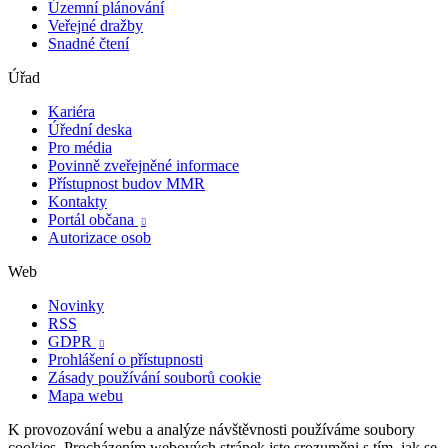
Územní plánování
Veřejné dražby
Snadné čtení
Úřad
Kariéra
Úřední deska
Pro média
Povinně zveřejněné informace
Přístupnost budov MMR
Kontakty
Portál občana

Autorizace osob
Web
Novinky
RSS
GDPR

Prohlášení o přístupnosti
Zásady používání souborů cookie
Mapa webu
K provozování webu a analýze návštěvnosti používáme soubory
cookies. Procházením webových stránek jste srozuměni s tím, jak se