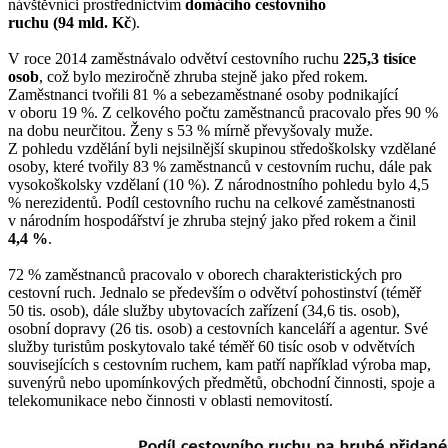
návštěvníci prostřednictvím
domácího cestovního
ruchu (94 mld. Kč
).
V roce 2014 zaměstnávalo odvětví cestovního ruchu
225,3 tisíce
osob
, což bylo meziročně zhruba stejně jako před rokem.
Zaměstnanci tvořili 81 % a sebezaměstnané osoby podnikající
v oboru 19 %. Z celkového počtu zaměstnanců pracovalo přes 90 %
na dobu neurčitou. Ženy s 53 % mírně převyšovaly muže.
Z pohledu vzdělání byli nejsilnější skupinou středoškolsky vzdělané
osoby, které tvořily 83 % zaměstnanců v cestovním ruchu, dále pak
vysokoškolsky vzdělaní (10 %). Z národnostního pohledu bylo 4,5
% nerezidentů. Podíl cestovního ruchu na celkové zaměstnanosti
v národním hospodářství je zhruba stejný jako před rokem a činil
4,4 %
.
72 % zaměstnanců pracovalo v oborech charakteristických pro
cestovní ruch. Jednalo se především o odvětví pohostinství (téměř
50 tis. osob), dále služby ubytovacích zařízení (34,6 tis. osob),
osobní dopravy (26 tis. osob) a cestovních kanceláří a agentur. Své
služby turistům poskytovalo také téměř 60 tisíc osob v odvětvích
souvisejících s cestovním ruchem, kam patří například výroba map,
suvenýrů nebo upomínkových předmětů, obchodní činnosti, spoje a
telekomunikace nebo činnosti v oblasti nemovitostí.