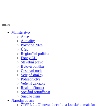
menu
Ministerstvo
Akce
Aktuality
Povodně 2024
Úřad
Regionální politika
Fondy EU
Stavební právo
Bytová politika
Cestovní ruch
Veřejné dražby
Pohřebnictví
Veřejné zakázky
Realitní činnost
Sociální soudržnost
Snadné čtení
Národní dotace
ŽIVEL 2 - Obnova obecního a krajského majetku