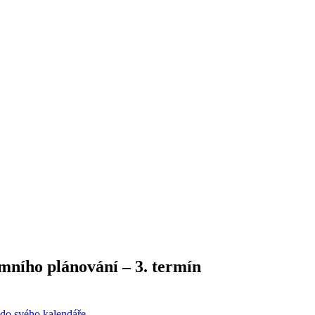
o plánování –⁠⁠⁠⁠⁠⁠ 3. termín
 do svého kalendáře