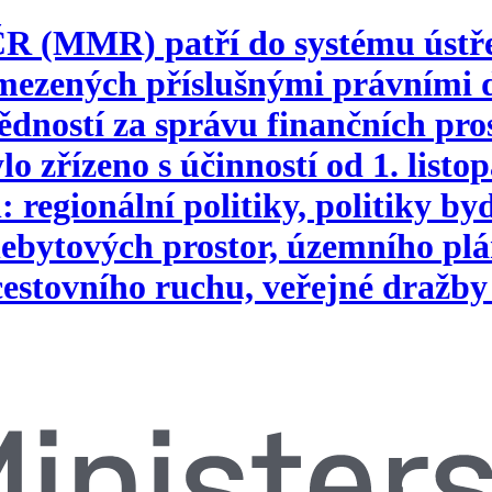
 ČR (MMR) patří do systému ústř
vymezených příslušnými právním
ností za správu finančních pros
o zřízeno s účinností od 1. list
 regionální politiky, politiky b
ebytových prostor, územního plá
 cestovního ruchu, veřejné dražby 