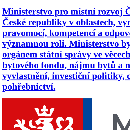
Ministerstvo pro místní rozvoj
České republiky v oblastech, 
pravomocí, kompetencí a odpověd
významnou roli. Ministerstvo byl
orgánem státní správy ve věcech:
bytového fondu, nájmu bytů a n
vyvlastnění, investiční politiky,
pohřebnictví.