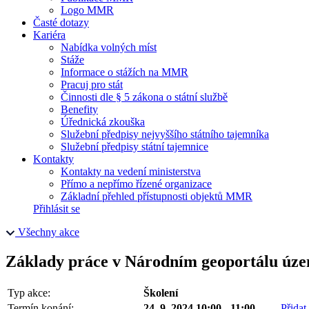
Logo MMR
Časté dotazy
Kariéra
Nabídka volných míst
Stáže
Informace o stážích na MMR
Pracuj pro stát
Činnosti dle § 5 zákona o státní službě
Benefity
Úřednická zkouška
Služební předpisy nejvyššího státního tajemníka
Služební předpisy státní tajemnice
Kontakty
Kontakty na vedení ministerstva
Přímo a nepřímo řízené organizace
Základní přehled přístupnosti objektů MMR
Přihlásit se
Všechny akce
Základy práce v Národním geoportálu územníh
Typ akce:
Školení
Termín konání:
24. 9. 2024 10:00 - 11:00
Přidat