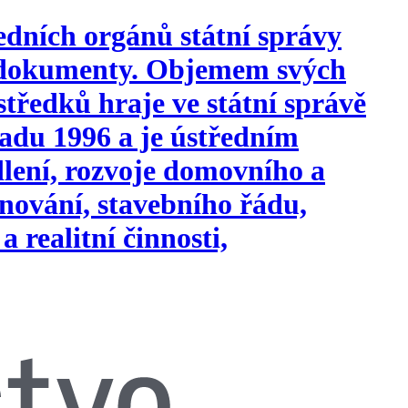
edních orgánů státní správy
i dokumenty. Objemem svých
tředků hraje ve státní správě
opadu 1996 a je ústředním
ydlení, rozvoje domovního a
nování, stavebního řádu,
a realitní činnosti,