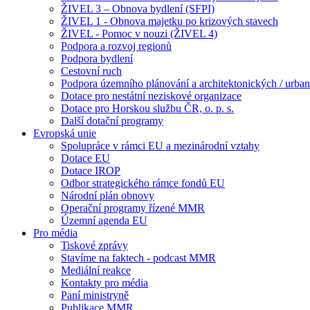
ŽIVEL 3 – Obnova bydlení (SFPI)
ŽIVEL 1 - Obnova majetku po krizových stavech
ŽIVEL - Pomoc v nouzi (ŽIVEL 4)
Podpora a rozvoj regionů
Podpora bydlení
Cestovní ruch
Podpora územního plánování a architektonických / urbani
Dotace pro nestátní neziskové organizace
Dotace pro Horskou službu ČR, o. p. s.
Další dotační programy
Evropská unie
Spolupráce v rámci EU a mezinárodní vztahy
Dotace EU
Dotace IROP
Odbor strategického rámce fondů EU
Národní plán obnovy
Operační programy řízené MMR
Územní agenda EU
Pro média
Tiskové zprávy
Stavíme na faktech - podcast MMR
Mediální reakce
Kontakty pro média
Paní ministryně
Publikace MMR