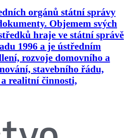
edních orgánů státní správy
i dokumenty. Objemem svých
tředků hraje ve státní správě
opadu 1996 a je ústředním
ydlení, rozvoje domovního a
nování, stavebního řádu,
a realitní činnosti,