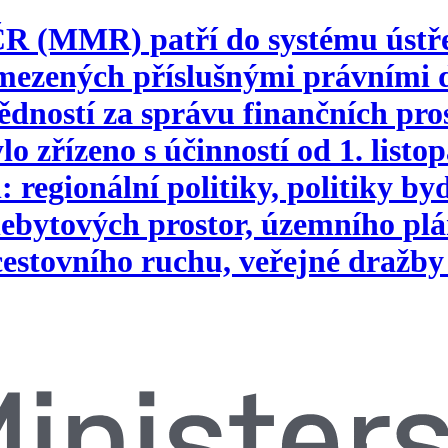
 ČR (MMR) patří do systému ústř
vymezených příslušnými právním
ností za správu finančních pros
o zřízeno s účinností od 1. list
 regionální politiky, politiky b
ebytových prostor, územního plá
 cestovního ruchu, veřejné dražby 