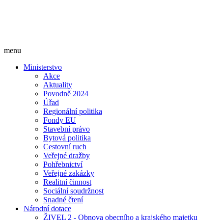
menu
Ministerstvo
Akce
Aktuality
Povodně 2024
Úřad
Regionální politika
Fondy EU
Stavební právo
Bytová politika
Cestovní ruch
Veřejné dražby
Pohřebnictví
Veřejné zakázky
Realitní činnost
Sociální soudržnost
Snadné čtení
Národní dotace
ŽIVEL 2 - Obnova obecního a krajského majetku