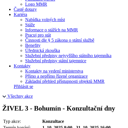
Logo MMR
Časté dotazy
Kariéra
Nabídka volných míst
Stáže
Informace o stážích na MMR
Pracuj pro stát
Činnosti dle § 5 zákona o státní službě
Benefity
Úřednická zkouška
Služební předpisy nejvyššího státního tajemníka
Služební předpisy státní tajemnice
Kontakty
Kontakty na vedení ministerstva
Přímo a nepřímo řízené organizace
Základní přehled přístupnosti objektů MMR
Přihlásit se
Všechny akce
ŽIVEL 3 - Bohumín - Konzultační dny
Typ akce:
Konzultace
Termín konání:
1. 10. 2025 8:00 - 31. 10. 2025 16:00