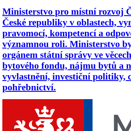
Ministerstvo pro místní rozvoj
České republiky v oblastech, 
pravomocí, kompetencí a odpověd
významnou roli. Ministerstvo byl
orgánem státní správy ve věcech:
bytového fondu, nájmu bytů a n
vyvlastnění, investiční politiky,
pohřebnictví.