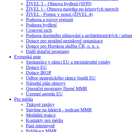
ŽIVEL 3 – Obnova bydlení (SFPI)
ŽIVEL 1 - Obnova majetku po krizových stavech
ŽIVEL - Pomoc v nouzi (ŽIVEL 4)
Podpora a rozvoj regionů
Podpora bydlení
Cestovní ruch
Podpora územního plánování a architektonických / urbani
Dotace pro nestátní neziskové organizace
Dotace pro Horskou službu ČR, o. p. s.
Další dotační programy
Evropská unie
Spolupráce v rámci EU a mezinárodní vztahy
Dotace EU
Dotace IROP
Odbor strategického rámce fondů EU
Národní plán obnovy
Operační programy řízené MMR
Územní agenda EU
Pro média
Tiskové zprávy
Stavíme na faktech - podcast MMR
Mediální reakce
Kontakty pro média
Paní ministryně
Publikace MMR