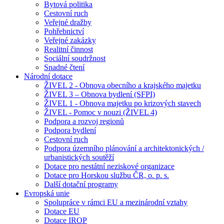
Bytová politika
Cestovní ruch
Veřejné dražby
Pohřebnictví
Veřejné zakázky
Realitní činnost
Sociální soudržnost
Snadné čtení
Národní dotace
ŽIVEL 2 - Obnova obecního a krajského majetku
ŽIVEL 3 – Obnova bydlení (SFPI)
ŽIVEL 1 - Obnova majetku po krizových stavech
ŽIVEL - Pomoc v nouzi (ŽIVEL 4)
Podpora a rozvoj regionů
Podpora bydlení
Cestovní ruch
Podpora územního plánování a architektonických /
urbanistických soutěží
Dotace pro nestátní neziskové organizace
Dotace pro Horskou službu ČR, o. p. s.
Další dotační programy
Evropská unie
Spolupráce v rámci EU a mezinárodní vztahy
Dotace EU
Dotace IROP