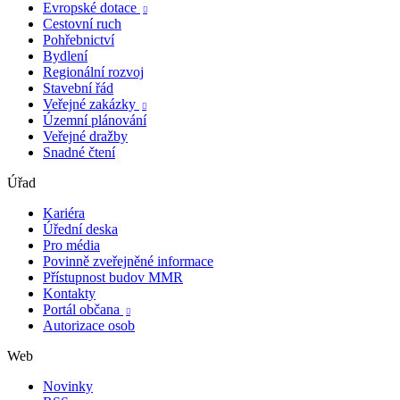
Evropské dotace

Cestovní ruch
Pohřebnictví
Bydlení
Regionální rozvoj
Stavební řád
Veřejné zakázky

Územní plánování
Veřejné dražby
Snadné čtení
Úřad
Kariéra
Úřední deska
Pro média
Povinně zveřejněné informace
Přístupnost budov MMR
Kontakty
Portál občana

Autorizace osob
Web
Novinky