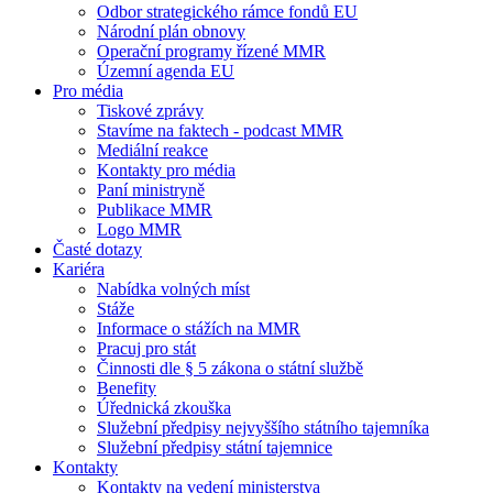
Odbor strategického rámce fondů EU
Národní plán obnovy
Operační programy řízené MMR
Územní agenda EU
Pro média
Tiskové zprávy
Stavíme na faktech - podcast MMR
Mediální reakce
Kontakty pro média
Paní ministryně
Publikace MMR
Logo MMR
Časté dotazy
Kariéra
Nabídka volných míst
Stáže
Informace o stážích na MMR
Pracuj pro stát
Činnosti dle § 5 zákona o státní službě
Benefity
Úřednická zkouška
Služební předpisy nejvyššího státního tajemníka
Služební předpisy státní tajemnice
Kontakty
Kontakty na vedení ministerstva