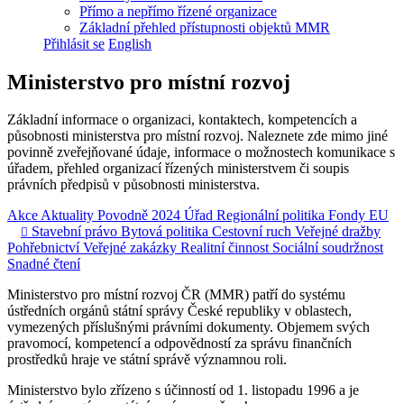
Přímo a nepřímo řízené organizace
Základní přehled přístupnosti objektů MMR
Přihlásit se
English
Ministerstvo pro místní rozvoj
Základní informace o organizaci, kontaktech, kompetencích a
působnosti ministerstva pro místní rozvoj. Naleznete zde mimo jiné
povinně zveřejňované údaje, informace o možnostech komunikace s
úřadem, přehled organizací řízených ministerstvem či soupis
právních předpisů v působnosti ministerstva.
Akce
Aktuality
Povodně 2024
Úřad
Regionální politika
Fondy EU
Stavební právo
Bytová politika
Cestovní ruch
Veřejné dražby

Pohřebnictví
Veřejné zakázky
Realitní činnost
Sociální soudržnost
Snadné čtení
Ministerstvo pro místní rozvoj ČR (MMR) patří do systému
ústředních orgánů státní správy České republiky v oblastech,
vymezených příslušnými právními dokumenty. Objemem svých
pravomocí, kompetencí a odpovědností za správu finančních
prostředků hraje ve státní správě významnou roli.
Ministerstvo bylo zřízeno s účinností od 1. listopadu 1996 a je