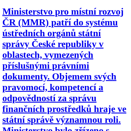
Ministerstvo pro místní rozvoj
ČR (MMR) patří do systému
ústředních orgánů státní
správy České republiky v
oblastech, vymezených
příslušnými právními
dokumenty. Objemem svých
pravomocí, kompetencí a
odpovědností za správu
finančních prostředků hraje ve
státní správě významnou roli.
Ministerstvo bylo zřízeno s