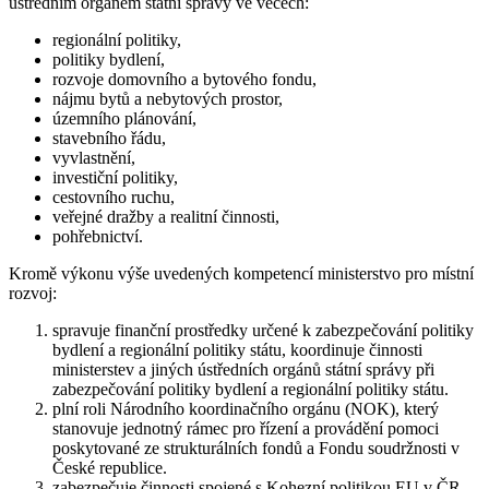
ústředním orgánem státní správy ve věcech:
regionální politiky,
politiky bydlení,
rozvoje domovního a bytového fondu,
nájmu bytů a nebytových prostor,
územního plánování,
stavebního řádu,
vyvlastnění,
investiční politiky,
cestovního ruchu,
veřejné dražby a realitní činnosti,
pohřebnictví.
Kromě výkonu výše uvedených kompetencí ministerstvo pro místní
rozvoj:
spravuje finanční prostředky určené k zabezpečování politiky
bydlení a regionální politiky státu, koordinuje činnosti
ministerstev a jiných ústředních orgánů státní správy při
zabezpečování politiky bydlení a regionální politiky státu.
plní roli Národního koordinačního orgánu (NOK), který
stanovuje jednotný rámec pro řízení a provádění pomoci
poskytované ze strukturálních fondů a Fondu soudržnosti v
České republice.
zabezpečuje činnosti spojené s Kohezní politikou EU v ČR,