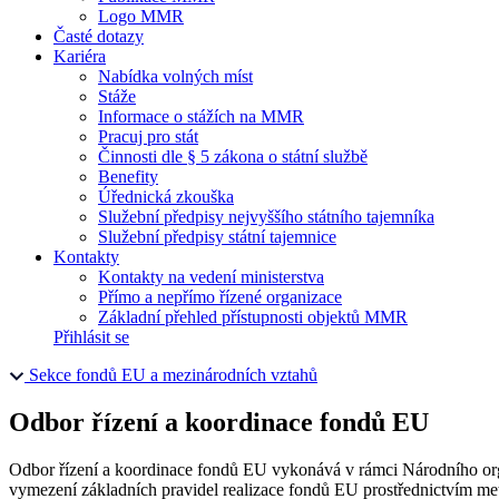
Logo MMR
Časté dotazy
Kariéra
Nabídka volných míst
Stáže
Informace o stážích na MMR
Pracuj pro stát
Činnosti dle § 5 zákona o státní službě
Benefity
Úřednická zkouška
Služební předpisy nejvyššího státního tajemníka
Služební předpisy státní tajemnice
Kontakty
Kontakty na vedení ministerstva
Přímo a nepřímo řízené organizace
Základní přehled přístupnosti objektů MMR
Přihlásit se
Sekce fondů EU a mezinárodních vztahů
Odbor řízení a koordinace fondů EU
Odbor řízení a koordinace fondů EU vykonává v rámci Národního orgá
vymezení základních pravidel realizace fondů EU prostřednictvím meto