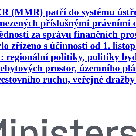
 ČR (MMR) patří do systému ústř
vymezených příslušnými právním
ností za správu finančních pros
o zřízeno s účinností od 1. list
 regionální politiky, politiky b
ebytových prostor, územního plá
 cestovního ruchu, veřejné dražby 