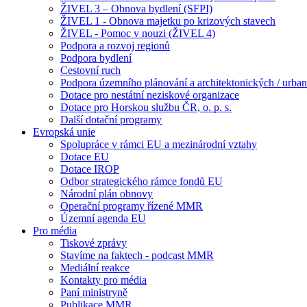
ŽIVEL 3 – Obnova bydlení (SFPI)
ŽIVEL 1 - Obnova majetku po krizových stavech
ŽIVEL - Pomoc v nouzi (ŽIVEL 4)
Podpora a rozvoj regionů
Podpora bydlení
Cestovní ruch
Podpora územního plánování a architektonických / urbani
Dotace pro nestátní neziskové organizace
Dotace pro Horskou službu ČR, o. p. s.
Další dotační programy
Evropská unie
Spolupráce v rámci EU a mezinárodní vztahy
Dotace EU
Dotace IROP
Odbor strategického rámce fondů EU
Národní plán obnovy
Operační programy řízené MMR
Územní agenda EU
Pro média
Tiskové zprávy
Stavíme na faktech - podcast MMR
Mediální reakce
Kontakty pro média
Paní ministryně
Publikace MMR