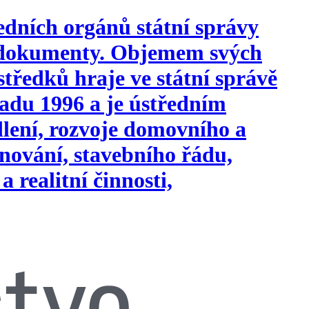
edních orgánů státní správy
i dokumenty. Objemem svých
tředků hraje ve státní správě
opadu 1996 a je ústředním
ydlení, rozvoje domovního a
nování, stavebního řádu,
a realitní činnosti,