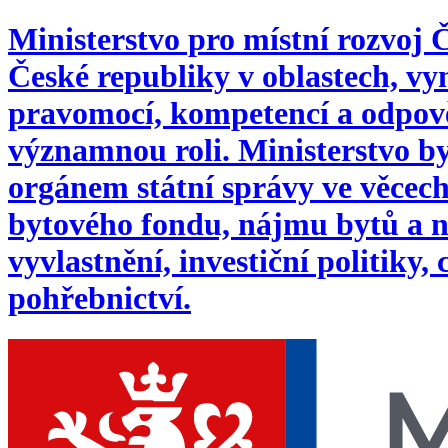
Ministerstvo pro místní rozvoj
České republiky v oblastech, 
pravomocí, kompetencí a odpověd
významnou roli. Ministerstvo byl
orgánem státní správy ve věcech:
bytového fondu, nájmu bytů a n
vyvlastnění, investiční politiky,
pohřebnictví.