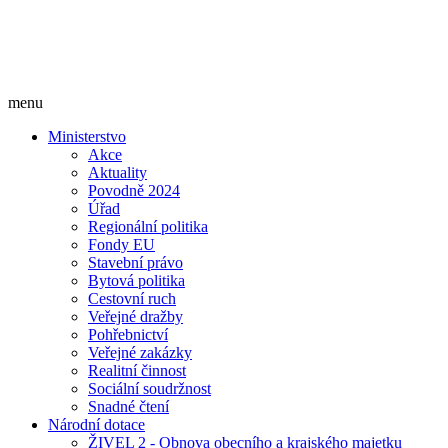
menu
Ministerstvo
Akce
Aktuality
Povodně 2024
Úřad
Regionální politika
Fondy EU
Stavební právo
Bytová politika
Cestovní ruch
Veřejné dražby
Pohřebnictví
Veřejné zakázky
Realitní činnost
Sociální soudržnost
Snadné čtení
Národní dotace
ŽIVEL 2 - Obnova obecního a krajského majetku