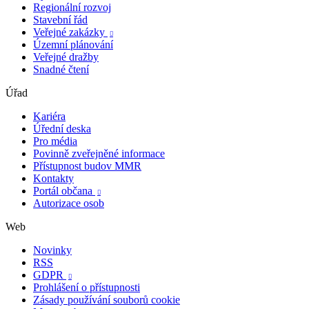
Regionální rozvoj
Stavební řád
Veřejné zakázky

Územní plánování
Veřejné dražby
Snadné čtení
Úřad
Kariéra
Úřední deska
Pro média
Povinně zveřejněné informace
Přístupnost budov MMR
Kontakty
Portál občana

Autorizace osob
Web
Novinky
RSS
GDPR

Prohlášení o přístupnosti
Zásady používání souborů cookie