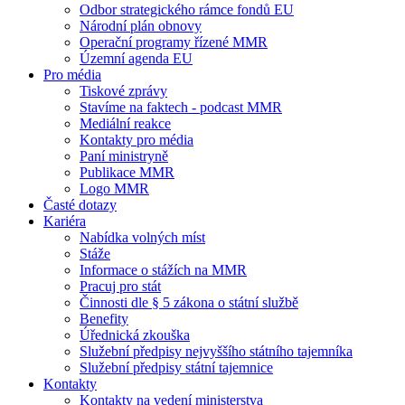
Odbor strategického rámce fondů EU
Národní plán obnovy
Operační programy řízené MMR
Územní agenda EU
Pro média
Tiskové zprávy
Stavíme na faktech - podcast MMR
Mediální reakce
Kontakty pro média
Paní ministryně
Publikace MMR
Logo MMR
Časté dotazy
Kariéra
Nabídka volných míst
Stáže
Informace o stážích na MMR
Pracuj pro stát
Činnosti dle § 5 zákona o státní službě
Benefity
Úřednická zkouška
Služební předpisy nejvyššího státního tajemníka
Služební předpisy státní tajemnice
Kontakty
Kontakty na vedení ministerstva