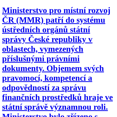
Ministerstvo pro místní rozvoj
ČR (MMR) patří do systému
ústředních orgánů státní
správy České republiky v
oblastech, vymezených
příslušnými právními
dokumenty. Objemem svých
pravomocí, kompetencí a
odpovědností za správu
finančních prostředků hraje ve
státní správě významnou roli.
Ministerstvo bylo zřízeno s