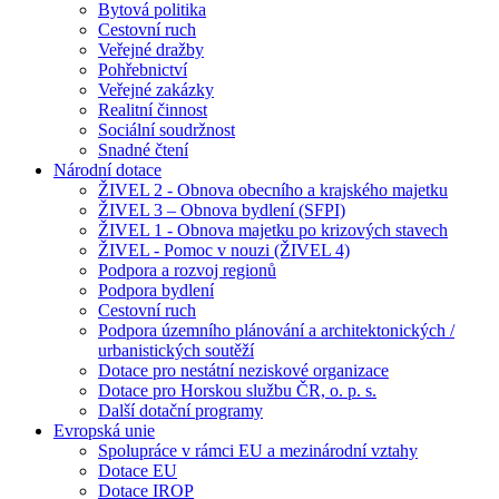
Bytová politika
Cestovní ruch
Veřejné dražby
Pohřebnictví
Veřejné zakázky
Realitní činnost
Sociální soudržnost
Snadné čtení
Národní dotace
ŽIVEL 2 - Obnova obecního a krajského majetku
ŽIVEL 3 – Obnova bydlení (SFPI)
ŽIVEL 1 - Obnova majetku po krizových stavech
ŽIVEL - Pomoc v nouzi (ŽIVEL 4)
Podpora a rozvoj regionů
Podpora bydlení
Cestovní ruch
Podpora územního plánování a architektonických /
urbanistických soutěží
Dotace pro nestátní neziskové organizace
Dotace pro Horskou službu ČR, o. p. s.
Další dotační programy
Evropská unie
Spolupráce v rámci EU a mezinárodní vztahy
Dotace EU
Dotace IROP