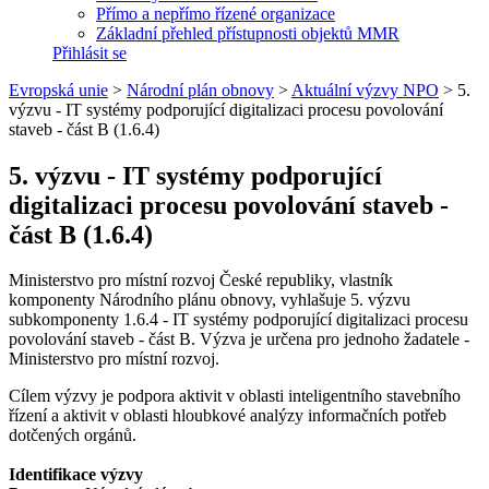
Přímo a nepřímo řízené organizace
Základní přehled přístupnosti objektů MMR
Přihlásit se
Evropská unie
>
Národní plán obnovy
>
Aktuální výzvy NPO
>
5.
výzvu - IT systémy podporující digitalizaci procesu povolování
staveb - část B (1.6.4)
5. výzvu - IT systémy podporující
digitalizaci procesu povolování staveb -
část B (1.6.4)
Ministerstvo pro místní rozvoj České republiky, vlastník
komponenty Národního plánu obnovy, vyhlašuje 5. výzvu
subkomponenty 1.6.4 - IT systémy podporující digitalizaci procesu
povolování staveb - část B. Výzva je určena pro jednoho žadatele -
Ministerstvo pro místní rozvoj.
Cílem výzvy je podpora aktivit v oblasti inteligentního stavebního
řízení a aktivit v oblasti hloubkové analýzy informačních potřeb
dotčených orgánů.
Identifikace výzvy