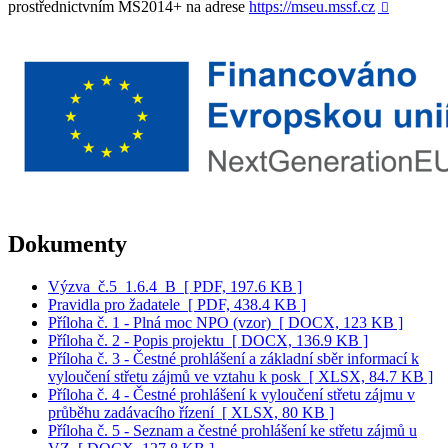
prostřednictvním MS2014+ na adrese
https://mseu.mssf.cz

Dokumenty
Výzva_č.5_1.6.4_B
[ PDF, 197.6 KB ]
Pravidla pro žadatele
[ PDF, 438.4 KB ]
Příloha č. 1 - Plná moc NPO (vzor)
[ DOCX, 123 KB ]
Příloha č. 2 - Popis projektu
[ DOCX, 136.9 KB ]
Příloha č. 3 - Čestné prohlášení a základní sběr informací k
vyloučení střetu zájmů ve vztahu k posk
[ XLSX, 84.7 KB ]
Příloha č. 4 - Čestné prohlášení k vyloučení střetu zájmu v
průběhu zadávacího řízení
[ XLSX, 80 KB ]
Příloha č. 5 - Seznam a čestné prohlášení ke střetu zájmů u