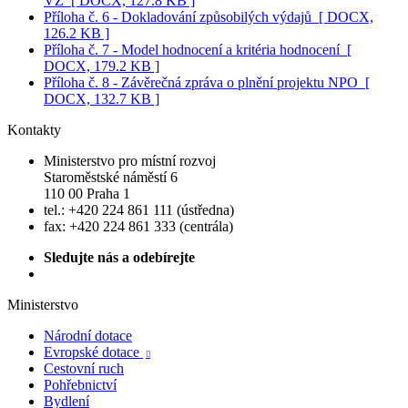
VZ
[ DOCX, 127.8 KB ]
Příloha č. 6 - Dokladování způsobilých výdajů
[ DOCX,
126.2 KB ]
Příloha č. 7 - Model hodnocení a kritéria hodnocení
[
DOCX, 179.2 KB ]
Příloha č. 8 - Závěrečná zpráva o plnění projektu NPO
[
DOCX, 132.7 KB ]
Kontakty
Ministerstvo pro místní rozvoj
Staroměstské náměstí 6
110 00 Praha 1
tel.: +420 224 861 111 (ústředna)
fax: +420 224 861 333 (centrála)
Sledujte nás a odebírejte
Ministerstvo
Národní dotace
Evropské dotace

Cestovní ruch
Pohřebnictví
Bydlení