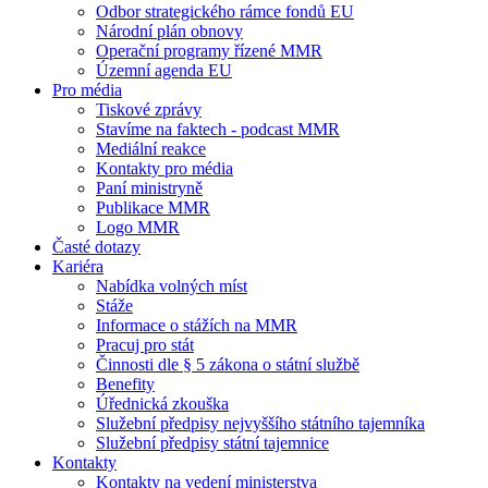
Odbor strategického rámce fondů EU
Národní plán obnovy
Operační programy řízené MMR
Územní agenda EU
Pro média
Tiskové zprávy
Stavíme na faktech - podcast MMR
Mediální reakce
Kontakty pro média
Paní ministryně
Publikace MMR
Logo MMR
Časté dotazy
Kariéra
Nabídka volných míst
Stáže
Informace o stážích na MMR
Pracuj pro stát
Činnosti dle § 5 zákona o státní službě
Benefity
Úřednická zkouška
Služební předpisy nejvyššího státního tajemníka
Služební předpisy státní tajemnice
Kontakty
Kontakty na vedení ministerstva