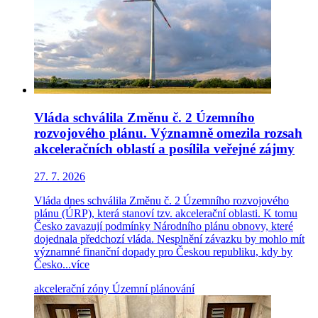
Vláda schválila Změnu č. 2 Územního
rozvojového plánu. Významně omezila rozsah
akceleračních oblastí a posílila veřejné zájmy
27. 7. 2026
Vláda dnes schválila Změnu č. 2 Územního rozvojového
plánu (ÚRP), která stanoví tzv. akcelerační oblasti. K tomu
Česko zavazují podmínky Národního plánu obnovy, které
dojednala předchozí vláda. Nesplnění závazku by mohlo mít
významné finanční dopady pro Českou republiku, kdy by
Česko...
více
akcelerační zóny
Územní plánování