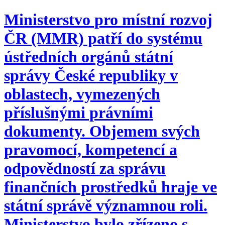
Ministerstvo pro místní rozvoj
ČR (MMR) patří do systému
ústředních orgánů státní
správy České republiky v
oblastech, vymezených
příslušnými právními
dokumenty. Objemem svých
pravomocí, kompetencí a
odpovědností za správu
finančních prostředků hraje ve
státní správě významnou roli.
Ministerstvo bylo zřízeno s