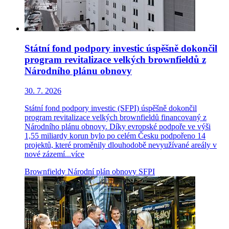
Státní fond podpory investic úspěšně dokončil
program revitalizace velkých brownfieldů z
Národního plánu obnovy
30. 7. 2026
Státní fond podpory investic (SFPI) úspěšně dokončil
program revitalizace velkých brownfieldů financovaný z
Národního plánu obnovy. Díky evropské podpoře ve výši
1,55 miliardy korun bylo po celém Česku podpořeno 14
projektů, které proměnily dlouhodobě nevyužívané areály v
nové zázemí...
více
Brownfieldy
Národní plán obnovy
SFPI