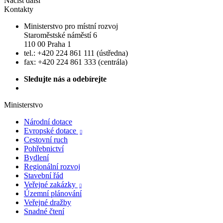
Načíst další
Kontakty
Ministerstvo pro místní rozvoj
Staroměstské náměstí 6
110 00 Praha 1
tel.: +420 224 861 111 (ústředna)
fax: +420 224 861 333 (centrála)
Sledujte nás a odebírejte
Ministerstvo
Národní dotace
Evropské dotace

Cestovní ruch
Pohřebnictví
Bydlení
Regionální rozvoj
Stavební řád
Veřejné zakázky

Územní plánování
Veřejné dražby
Snadné čtení