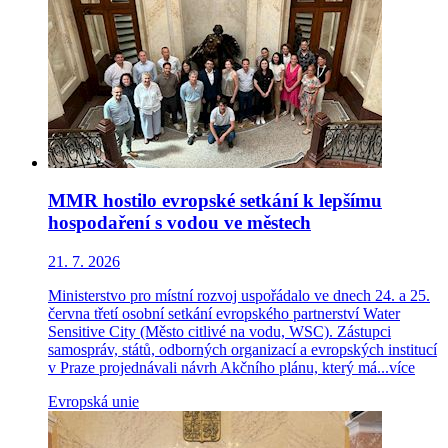
MMR hostilo evropské setkání k lepšímu
hospodaření s vodou ve městech
21. 7. 2026
Ministerstvo pro místní rozvoj uspořádalo ve dnech 24. a 25.
června třetí osobní setkání evropského partnerství Water
Sensitive City (Město citlivé na vodu, WSC). Zástupci
samospráv, států, odborných organizací a evropských institucí
v Praze projednávali návrh Akčního plánu, který má...
více
Evropská unie