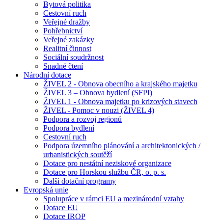
Bytová politika
Cestovní ruch
Veřejné dražby
Pohřebnictví
Veřejné zakázky
Realitní činnost
Sociální soudržnost
Snadné čtení
Národní dotace
ŽIVEL 2 - Obnova obecního a krajského majetku
ŽIVEL 3 – Obnova bydlení (SFPI)
ŽIVEL 1 - Obnova majetku po krizových stavech
ŽIVEL - Pomoc v nouzi (ŽIVEL 4)
Podpora a rozvoj regionů
Podpora bydlení
Cestovní ruch
Podpora územního plánování a architektonických /
urbanistických soutěží
Dotace pro nestátní neziskové organizace
Dotace pro Horskou službu ČR, o. p. s.
Další dotační programy
Evropská unie
Spolupráce v rámci EU a mezinárodní vztahy
Dotace EU
Dotace IROP