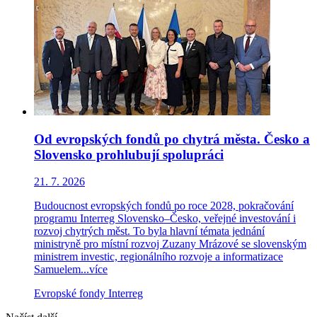
Od evropských fondů po chytrá města. Česko a
Slovensko prohlubují spolupráci
21. 7. 2026
Budoucnost evropských fondů po roce 2028, pokračování
programu Interreg Slovensko–Česko, veřejné investování i
rozvoj chytrých měst. To byla hlavní témata jednání
ministryně pro místní rozvoj Zuzany Mrázové se slovenským
ministrem investic, regionálního rozvoje a informatizace
Samuelem...
více
Evropské fondy
Interreg