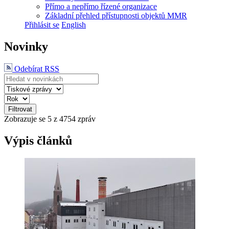
Přímo a nepřímo řízené organizace
Základní přehled přístupnosti objektů MMR
Přihlásit se
English
Novinky
Odebírat RSS
Filtrovat
Zobrazuje se
5
z 4754 zpráv
Výpis článků