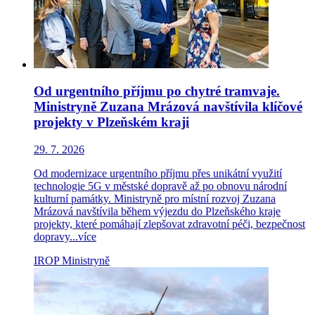
Od urgentního příjmu po chytré tramvaje.
Ministryně Zuzana Mrázová navštívila klíčové
projekty v Plzeňském kraji
29. 7. 2026
Od modernizace urgentního příjmu přes unikátní využití
technologie 5G v městské dopravě až po obnovu národní
kulturní památky. Ministryně pro místní rozvoj Zuzana
Mrázová navštívila během výjezdu do Plzeňského kraje
projekty, které pomáhají zlepšovat zdravotní péči, bezpečnost
dopravy...
více
IROP
Ministryně