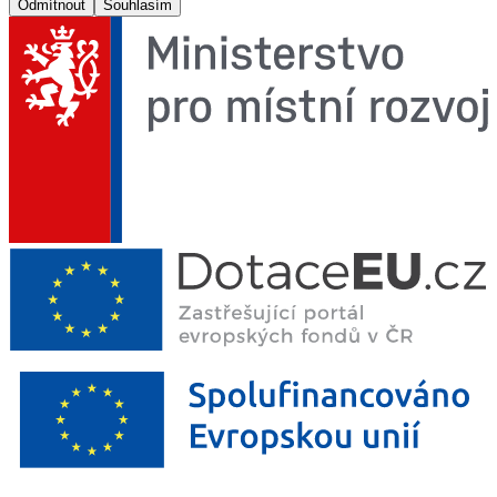
Odmítnout
Souhlasím