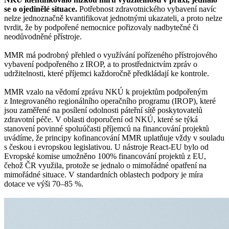
se o ojedinělé situace.
Potřebnost zdravotnického vybavení navíc
nelze jednoznačně kvantifikovat jednotnými ukazateli, a proto nelze
tvrdit, že by podpořené nemocnice pořizovaly nadbytečné či
neodůvodněné přístroje.
MMR má podrobný přehled o využívání pořízeného přístrojového
vybavení podpořeného z IROP, a to prostřednictvím zpráv o
udržitelnosti, které příjemci každoročně předkládají ke kontrole.
MMR vzalo na vědomí zprávu NKÚ k projektům podpořeným
z Integrovaného regionálního operačního programu (IROP), které
jsou zaměřené na posílení odolnosti páteřní sítě poskytovatelů
zdravotní péče. V oblasti doporučení od NKÚ, které se týká
stanovení povinné spoluúčasti příjemců na financování projektů
uvádíme, že principy kofinancování MMR uplatňuje vždy v souladu
s českou i evropskou legislativou. U nástroje React-EU bylo od
Evropské komise umožněno 100% financování projektů z EU,
čehož ČR využila, protože se jednalo o mimořádné opatření na
mimořádné situace. V standardních oblastech podpory je míra
dotace ve výši 70–85 %.