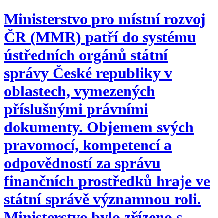
Ministerstvo pro místní rozvoj
ČR (MMR) patří do systému
ústředních orgánů státní
správy České republiky v
oblastech, vymezených
příslušnými právními
dokumenty. Objemem svých
pravomocí, kompetencí a
odpovědností za správu
finančních prostředků hraje ve
státní správě významnou roli.
Ministerstvo bylo zřízeno s