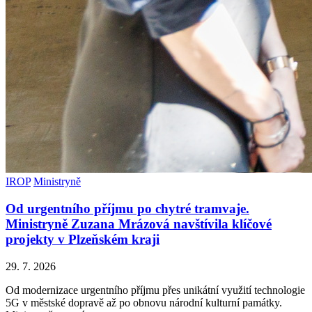
IROP
Ministryně
Od urgentního příjmu po chytré tramvaje.
Ministryně Zuzana Mrázová navštívila klíčové
projekty v Plzeňském kraji
29. 7. 2026
Od modernizace urgentního příjmu přes unikátní využití technologie
5G v městské dopravě až po obnovu národní kulturní památky.