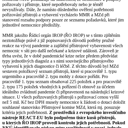
pořizovaly i přístroje, které nepotřebovaly nebo je téměř
nevyužívaly. Dále, že namísto důsledného ověření potřebnosti
pořizování přístrojů a vybavení vycházelo MMR a MZd při
stanovení rozsahu podpory pouze ze seznamu požadavků, které jim
jednotlivé nemocnice předložily.
MMR jakožto Řídicí orgán IROP (ŘO IROP) se s tímto zjištěním
neztotožňuje právě z již popisovaných důvodů potřeby pružné
reakce na vývoj pandemie a zajištění přístrojové vybavenosti všech
nemocnic v síti pro další nečekané a krizové události. Zároveň je
třeba uvést, že v době pandemické krize nelze předem předvídat
typy jednotlivých diagnóz a s nimi souvisejícího přístrojového
vybavení k jejich diagnostice či léčbě. Z těchto důvodů byl MZd
sestaven položkový seznam přístrojů, které si pracoviště 1. typu
urgentního a pracoviště 2. typu mohly z dotace pořídit. Pro
pracoviště 1. typu seznam obsahoval 225 položek a pro pracoviště
2. typu 175 položek vhodných k pořízení či obnově za účelem
ideálního zvládnutí pandemie či připravenosti na následující krizové
situace. U všech pořizovaných přístrojů s pořizovací cenou vyšší
než 5 mil. Kč bez DPH musely nemocnice k žádosti o dotaci doložit
souhlasné stanovisko Přístrojové komise MZd, která mj. posuzuje
kritéria jejich potřebnosti.
Z prostředků z evropského investičního
nástroje REACT-EU bylo podpořeno tisíce kusů přístrojů,
u kterých ŘO IROP provedl kontrolu jejich potřebnosti. Pokud
NKÚ identifikovalo nízkou míru využitelnosti v praxi, jednalo