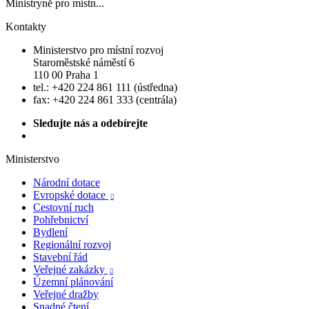
Ministryně pro místn...
Kontakty
Ministerstvo pro místní rozvoj
Staroměstské náměstí 6
110 00 Praha 1
tel.: +420 224 861 111 (ústředna)
fax: +420 224 861 333 (centrála)
Sledujte nás a odebírejte
Ministerstvo
Národní dotace
Evropské dotace

Cestovní ruch
Pohřebnictví
Bydlení
Regionální rozvoj
Stavební řád
Veřejné zakázky

Územní plánování
Veřejné dražby
Snadné čtení