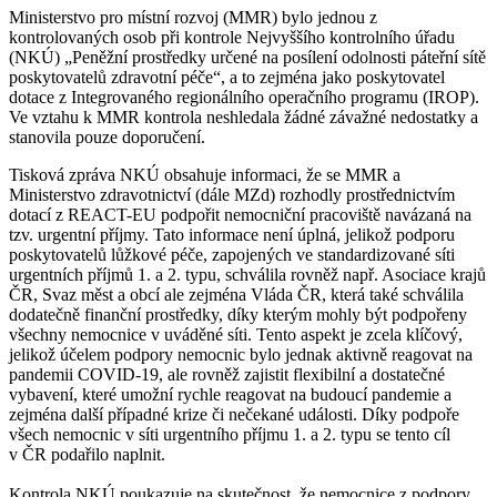
Ministerstvo pro místní rozvoj (MMR) bylo jednou z
kontrolovaných osob při kontrole Nejvyššího kontrolního úřadu
(NKÚ) „Peněžní prostředky určené na posílení odolnosti páteřní sítě
poskytovatelů zdravotní péče“, a to zejména jako poskytovatel
dotace z Integrovaného regionálního operačního programu (IROP).
Ve vztahu k MMR kontrola neshledala žádné závažné nedostatky a
stanovila pouze doporučení.
Tisková zpráva NKÚ obsahuje informaci, že se MMR a
Ministerstvo zdravotnictví (dále MZd) rozhodly prostřednictvím
dotací z REACT-EU podpořit nemocniční pracoviště navázaná na
tzv. urgentní příjmy. Tato informace není úplná, jelikož podporu
poskytovatelů lůžkové péče, zapojených ve standardizované síti
urgentních příjmů 1. a 2. typu, schválila rovněž např. Asociace krajů
ČR, Svaz měst a obcí ale zejména Vláda ČR, která také schválila
dodatečně finanční prostředky, díky kterým mohly být podpořeny
všechny nemocnice v uváděné síti. Tento aspekt je zcela klíčový,
jelikož účelem podpory nemocnic bylo jednak aktivně reagovat na
pandemii COVID-19, ale rovněž zajistit flexibilní a dostatečné
vybavení, které umožní rychle reagovat na budoucí pandemie a
zejména další případné krize či nečekané události. Díky podpoře
všech nemocnic v síti urgentního příjmu 1. a 2. typu se tento cíl
v ČR podařilo naplnit.
Kontrola NKÚ poukazuje na skutečnost, že nemocnice z podpory