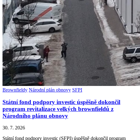
Brownfieldy
Národní plán obnovy
SFPI
Státní fond podpory investic úspěšně dokončil
program revitalizace velkých brownfieldů z
Národního plánu obnovy
30. 7. 2026
Státní fond podpory investic (SFPI) úspěšně dokončil program