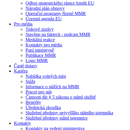
Odbor strategického rámce fondů EU
Národní plán obnovy
Operační programy řízené MMR
Územní agenda EU
Pro média
Tiskové zprávy
Stavíme na faktech - podcast MMR
Mediální reakce
Kontakty pro média
Paní ministryně
Publikace MMR
Logo MMR
Časté dotazy
Kariéra
Nabídka volných míst
Stáže
Informace o stážích na MMR
Pracuj pro stát
Činnosti dle § 5 zákona o státní službě
Benefity
Úřednická zkouška
Služební předpisy nejvyššího státního tajemníka
Služební předpisy státní tajemnice
Kontakty
Kontakty na vedení ministerstva