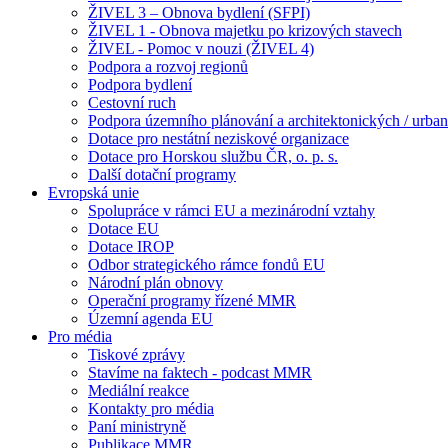
ŽIVEL 3 – Obnova bydlení (SFPI)
ŽIVEL 1 - Obnova majetku po krizových stavech
ŽIVEL - Pomoc v nouzi (ŽIVEL 4)
Podpora a rozvoj regionů
Podpora bydlení
Cestovní ruch
Podpora územního plánování a architektonických / urbani
Dotace pro nestátní neziskové organizace
Dotace pro Horskou službu ČR, o. p. s.
Další dotační programy
Evropská unie
Spolupráce v rámci EU a mezinárodní vztahy
Dotace EU
Dotace IROP
Odbor strategického rámce fondů EU
Národní plán obnovy
Operační programy řízené MMR
Územní agenda EU
Pro média
Tiskové zprávy
Stavíme na faktech - podcast MMR
Mediální reakce
Kontakty pro média
Paní ministryně
Publikace MMR