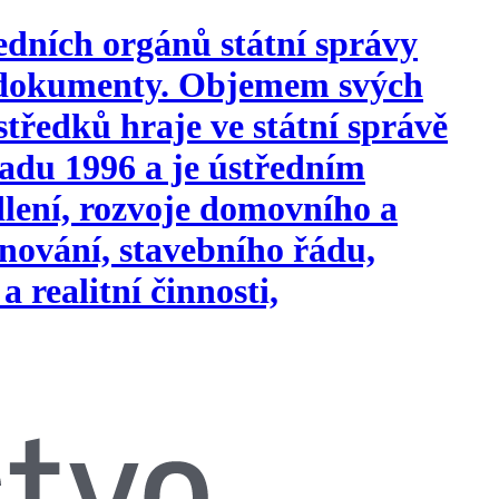
edních orgánů státní správy
i dokumenty. Objemem svých
tředků hraje ve státní správě
opadu 1996 a je ústředním
ydlení, rozvoje domovního a
nování, stavebního řádu,
a realitní činnosti,