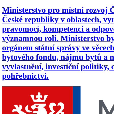
Ministerstvo pro místní rozvoj
České republiky v oblastech, 
pravomocí, kompetencí a odpověd
významnou roli. Ministerstvo byl
orgánem státní správy ve věcech:
bytového fondu, nájmu bytů a n
vyvlastnění, investiční politiky,
pohřebnictví.