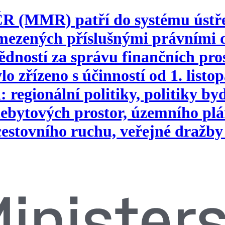
 ČR (MMR) patří do systému ústř
vymezených příslušnými právním
ností za správu finančních pros
o zřízeno s účinností od 1. list
 regionální politiky, politiky b
ebytových prostor, územního plá
 cestovního ruchu, veřejné dražby 