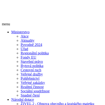
menu
Ministerstvo
Akce
Aktuality
Povodně 2024
Úřad
Regionální politika
Fondy EU
Stavební právo
Bytová politika
Cestovní ruch
Veřejné dražby
Pohřebnictví
Veřejné zakázky
Realitní činnost
Sociální soudržnost
Snadné čtení
Národní dotace
ŽIVEL 2 - Obnova obecního a krajského majetku