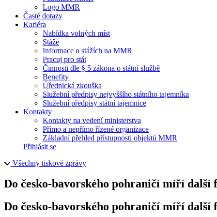
Logo MMR
Časté dotazy
Kariéra
Nabídka volných míst
Stáže
Informace o stážích na MMR
Pracuj pro stát
Činnosti dle § 5 zákona o státní službě
Benefity
Úřednická zkouška
Služební předpisy nejvyššího státního tajemníka
Služební předpisy státní tajemnice
Kontakty
Kontakty na vedení ministerstva
Přímo a nepřímo řízené organizace
Základní přehled přístupnosti objektů MMR
Přihlásit se
Všechny tiskové zprávy
Do česko-bavorského pohraničí míří dalš
Do česko-bavorského pohraničí míří dalš