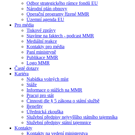
Odbor strategického rámce fondů EU
Národní plán obnovy
Operační programy řízené MMR
Územní agenda EU
Pro média
Tiskové zprávy
Stavíme na faktech - podcast MMR
Mediální reakce
Kontakty pro média
Paní ministryně
Publikace MMR
Logo MMR
Časté dotazy
Kariéra
Nabídka volných míst
Stáže
Informace o stážích na MMR
Pracuj pro stát
Činnosti dle § 5 zákona o státní službě
Benefity
Úřednická zkouška
Služební předpisy nejvyššího státního tajemníka
Služební předpisy státní tajemnice
Kontakty
Kontakty na vedení ministerstva