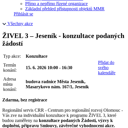
Přímo a nepřímo řízené organizace
Základní přehled přístupnosti objektů MMR
Přihlásit se
Všechny akce
ŽIVEL 3 – Jeseník - konzultace podaných
žádostí
Typ akce:
Konzultace
Přidat do
Termín
15. 6. 2026 10:00 - 16:30
svého
konání:
kalendáře
Adresa
budova radnice Města Jeseník,
místa
Masarykovo nám. 167/1, Jeseník
konání:
Zdarma, bez registrace
Regionální servis CRR - Centrum pro regionální rozvoj Olomouc -
Vás zve na individuální konzultace k programu ŽIVEL 3, které
budou zaměřeny na
konzultace podaných Žádostí, výzvy k
doplnění, přípravu Smlouvy, závěrečné vyhodnocení akce.