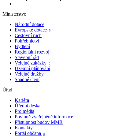
Ministerstvo
Národní dotace
Evropské dotace

Cestovní ruch
Pohřebnictví
Bydlení
Regionální rozvoj
Stavební řád
Veřejné zakázky

Územní plánování
Veřejné dražby
Snadné čtení
Úřad
Kariéra
Úřední deska
Pro média
Povinně zveřejněné informace
Přístupnost budov MMR
Kontakty
Portál občana
