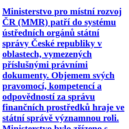
Ministerstvo pro místní rozvoj
ČR (MMR) patří do systému
ústředních orgánů státní
správy České republiky v
oblastech, vymezených
příslušnými právními
dokumenty. Objemem svých
pravomocí, kompetencí a
odpovědností za správu
finančních prostředků hraje ve
státní správě významnou roli.
Ministerstvo bylo zřízeno s