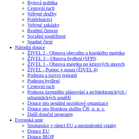
Bytová politika
Cestovní ruch
Veřejné dražby
Pohřebnictví
Veřejné zakázky
Realitní činnost
Sociální soudržnost
Snadné čtení
Národní dotace
ŽIVEL 2 - Obnova obecního a krajského majetku
ŽIVEL 3 – Obnova bydlení (SFPI)
ŽIVEL 1 - Obnova majetku po krizových stavech
ŽIVEL - Pomoc v nouzi (ŽIVEL 4)
Podpora a rozvoj regionů
Podpora bydlení
Cestovní ruch
Podpora územního plánování a architektonických /
urbanistických soutěží
Dotace pro nestátní neziskové organizace
Dotace pro Horskou službu ČR, o. p. s.
Další dotační programy
Evropská unie
Spolupráce v rámci EU a mezinárodní vztahy
Dotace EU
Dotace IROP