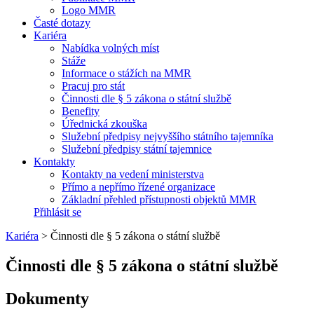
Logo MMR
Časté dotazy
Kariéra
Nabídka volných míst
Stáže
Informace o stážích na MMR
Pracuj pro stát
Činnosti dle § 5 zákona o státní službě
Benefity
Úřednická zkouška
Služební předpisy nejvyššího státního tajemníka
Služební předpisy státní tajemnice
Kontakty
Kontakty na vedení ministerstva
Přímo a nepřímo řízené organizace
Základní přehled přístupnosti objektů MMR
Přihlásit se
Kariéra
>
Činnosti dle § 5 zákona o státní službě
Činnosti dle § 5 zákona o státní službě
Dokumenty