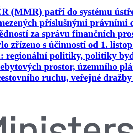
 ČR (MMR) patří do systému ústř
vymezených příslušnými právním
ností za správu finančních pros
o zřízeno s účinností od 1. list
 regionální politiky, politiky b
ebytových prostor, územního plá
 cestovního ruchu, veřejné dražby 