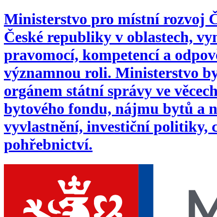
Ministerstvo pro místní rozvoj
České republiky v oblastech, 
pravomocí, kompetencí a odpověd
významnou roli. Ministerstvo byl
orgánem státní správy ve věcech:
bytového fondu, nájmu bytů a n
vyvlastnění, investiční politiky,
pohřebnictví.