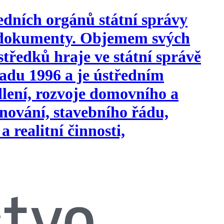
edních orgánů státní správy
i dokumenty. Objemem svých
tředků hraje ve státní správě
opadu 1996 a je ústředním
ydlení, rozvoje domovního a
nování, stavebního řádu,
a realitní činnosti,