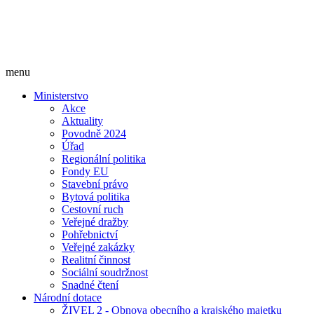
menu
Ministerstvo
Akce
Aktuality
Povodně 2024
Úřad
Regionální politika
Fondy EU
Stavební právo
Bytová politika
Cestovní ruch
Veřejné dražby
Pohřebnictví
Veřejné zakázky
Realitní činnost
Sociální soudržnost
Snadné čtení
Národní dotace
ŽIVEL 2 - Obnova obecního a krajského majetku