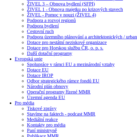
ŽIVEL 3 – Obnova bydlení (SFPI)
ŽIVEL 1 - Obnova majetku po krizových stavech
ŽIVEL - Pomoc v nouzi (ŽIVEL 4)
Podpora a rozvoj regionů
Podpora bydlení
Cestovní ruch
Podpora územního plánování a architektonických / urbani
Dotace pro nestátní neziskové organizace
Dotace pro Horskou službu ČR, o. p. s.
Další dotační programy
Evropská unie
Spolupráce v rámci EU a mezinárodní vztahy
Dotace EU
Dotace IROP
Odbor strategického rámce fondů EU
Národní plán obnovy
Operační programy řízené MMR
Územní agenda EU
Pro média
Tiskové zprávy
Stavíme na faktech - podcast MMR
Mediální reakce
Kontakty pro média
Paní ministryně
Publikace MMR