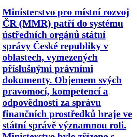
Ministerstvo pro místní rozvoj
ČR (MMR) patří do systému
ústředních orgánů státní
správy České republiky v
oblastech, vymezených
příslušnými právními
dokumenty. Objemem svých
pravomocí, kompetencí a
odpovědností za správu
finančních prostředků hraje ve
státní správě významnou roli.
Ministerstvo bylo zřízeno s