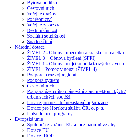
Bytová politika
Cestovní ruch
Veřejné dražby
Pohřebnictví
Veřejné zakázky
Realitní činnost
Sociální soudržnost
Snadné čtení
Národní dotace
ŽIVEL 2 - Obnova obecního a krajského majetku
ŽIVEL 3 – Obnova bydlení (SFPI)
ŽIVEL 1 - Obnova majetku po krizových stavech
ŽIVEL - Pomoc v nouzi (ŽIVEL 4)
Podpora a rozvoj regionů
Podpora bydlení
Cestovní ruch
Podpora územního plánování a architektonických /
urbanistických soutěží
Dotace pro nestátní neziskové organizace
Dotace pro Horskou službu ČR, o. p. s.
Další dotační programy
Evropská unie
Spolupráce v rámci EU a mezinárodní vztahy
Dotace EU
Dotace IROP