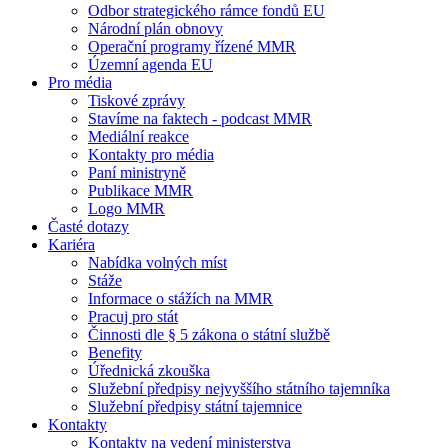
Odbor strategického rámce fondů EU
Národní plán obnovy
Operační programy řízené MMR
Územní agenda EU
Pro média
Tiskové zprávy
Stavíme na faktech - podcast MMR
Mediální reakce
Kontakty pro média
Paní ministryně
Publikace MMR
Logo MMR
Časté dotazy
Kariéra
Nabídka volných míst
Stáže
Informace o stážích na MMR
Pracuj pro stát
Činnosti dle § 5 zákona o státní službě
Benefity
Úřednická zkouška
Služební předpisy nejvyššího státního tajemníka
Služební předpisy státní tajemnice
Kontakty
Kontakty na vedení ministerstva