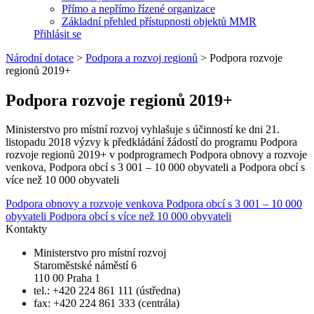
Přímo a nepřímo řízené organizace
Základní přehled přístupnosti objektů MMR
Přihlásit se
Národní dotace
>
Podpora a rozvoj regionů
>
Podpora rozvoje
regionů 2019+
Podpora rozvoje regionů 2019+
Ministerstvo pro místní rozvoj vyhlašuje s účinností ke dni 21.
listopadu 2018 výzvy k předkládání žádostí do programu Podpora
rozvoje regionů 2019+ v podprogramech Podpora obnovy a rozvoje
venkova, Podpora obcí s 3 001 – 10 000 obyvateli a Podpora obcí s
více než 10 000 obyvateli
Podpora obnovy a rozvoje venkova
Podpora obcí s 3 001 – 10 000
obyvateli
Podpora obcí s více než 10 000 obyvateli
Kontakty
Ministerstvo pro místní rozvoj
Staroměstské náměstí 6
110 00 Praha 1
tel.: +420 224 861 111 (ústředna)
fax: +420 224 861 333 (centrála)