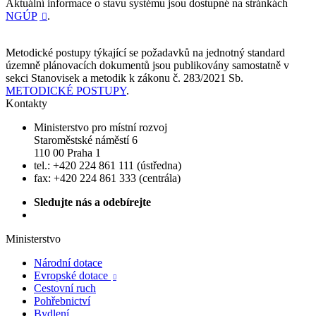
Aktuální informace o stavu systému jsou dostupné na stránkách
NGÚP
.

Metodické postupy týkající se požadavků na jednotný standard
územně plánovacích dokumentů jsou publikovány samostatně v
sekci Stanovisek a metodik k zákonu č. 283/2021 Sb.
METODICKÉ POSTUPY
.
Kontakty
Ministerstvo pro místní rozvoj
Staroměstské náměstí 6
110 00 Praha 1
tel.: +420 224 861 111 (ústředna)
fax: +420 224 861 333 (centrála)
Sledujte nás a odebírejte
Ministerstvo
Národní dotace
Evropské dotace

Cestovní ruch
Pohřebnictví
Bydlení