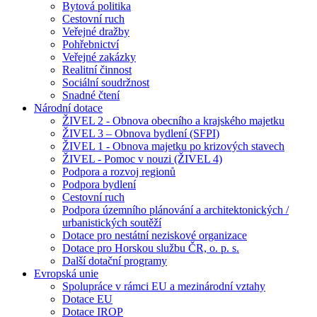
Bytová politika
Cestovní ruch
Veřejné dražby
Pohřebnictví
Veřejné zakázky
Realitní činnost
Sociální soudržnost
Snadné čtení
Národní dotace
ŽIVEL 2 - Obnova obecního a krajského majetku
ŽIVEL 3 – Obnova bydlení (SFPI)
ŽIVEL 1 - Obnova majetku po krizových stavech
ŽIVEL - Pomoc v nouzi (ŽIVEL 4)
Podpora a rozvoj regionů
Podpora bydlení
Cestovní ruch
Podpora územního plánování a architektonických /
urbanistických soutěží
Dotace pro nestátní neziskové organizace
Dotace pro Horskou službu ČR, o. p. s.
Další dotační programy
Evropská unie
Spolupráce v rámci EU a mezinárodní vztahy
Dotace EU
Dotace IROP