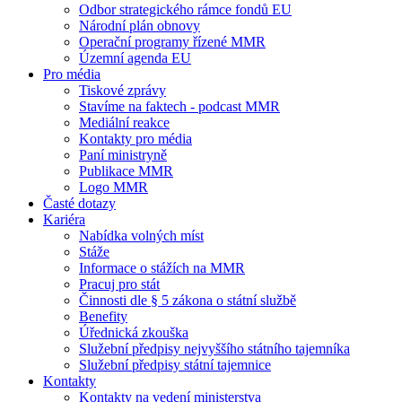
Odbor strategického rámce fondů EU
Národní plán obnovy
Operační programy řízené MMR
Územní agenda EU
Pro média
Tiskové zprávy
Stavíme na faktech - podcast MMR
Mediální reakce
Kontakty pro média
Paní ministryně
Publikace MMR
Logo MMR
Časté dotazy
Kariéra
Nabídka volných míst
Stáže
Informace o stážích na MMR
Pracuj pro stát
Činnosti dle § 5 zákona o státní službě
Benefity
Úřednická zkouška
Služební předpisy nejvyššího státního tajemníka
Služební předpisy státní tajemnice
Kontakty
Kontakty na vedení ministerstva