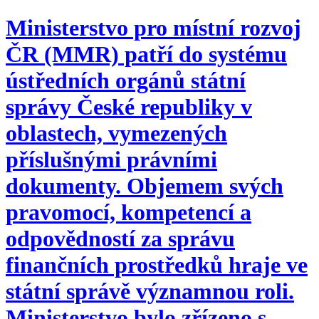
Ministerstvo pro místní rozvoj
ČR (MMR) patří do systému
ústředních orgánů státní
správy České republiky v
oblastech, vymezených
příslušnými právními
dokumenty. Objemem svých
pravomocí, kompetencí a
odpovědností za správu
finančních prostředků hraje ve
státní správě významnou roli.
Ministerstvo bylo zřízeno s