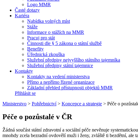
Logo MMR
Časté dotazy
Kariéra
Nabídka volných míst
Stáže
Informace o stážích na MMR
Pracuj pro stát
Činnosti dle § 5 zákona o státní službě
Benefity
Úřednická zkouška
Služební předpisy nejvyššího státního tajemníka
Služební předpisy státní tajemnice
Kontakty
Kontakty na vedení ministerstva
Přímo a nepřímo řízené organizace
Základní přehled přístupnosti objektů MMR
Přihlásit se
Ministerstvo
>
Pohřebnictví
>
Koncepce a strategie
>
Péče o pozůsta
Péče o pozůstalé v ČR
Žádná součást státní zdravotní a sociální péče nevěnuje systematickou
mnohdy zcela bezradní ovdovělí muži i ženy, zvláště ti bezdětní, ale ta