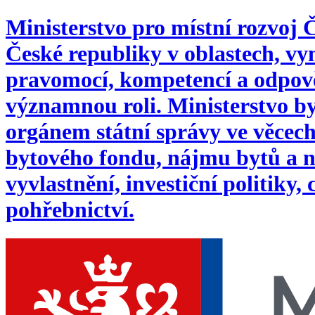
Ministerstvo pro místní rozvoj
České republiky v oblastech, 
pravomocí, kompetencí a odpověd
významnou roli. Ministerstvo byl
orgánem státní správy ve věcech:
bytového fondu, nájmu bytů a n
vyvlastnění, investiční politiky,
pohřebnictví.