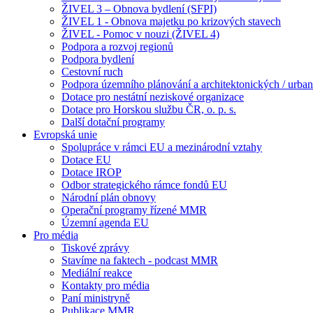
ŽIVEL 3 – Obnova bydlení (SFPI)
ŽIVEL 1 - Obnova majetku po krizových stavech
ŽIVEL - Pomoc v nouzi (ŽIVEL 4)
Podpora a rozvoj regionů
Podpora bydlení
Cestovní ruch
Podpora územního plánování a architektonických / urbani
Dotace pro nestátní neziskové organizace
Dotace pro Horskou službu ČR, o. p. s.
Další dotační programy
Evropská unie
Spolupráce v rámci EU a mezinárodní vztahy
Dotace EU
Dotace IROP
Odbor strategického rámce fondů EU
Národní plán obnovy
Operační programy řízené MMR
Územní agenda EU
Pro média
Tiskové zprávy
Stavíme na faktech - podcast MMR
Mediální reakce
Kontakty pro média
Paní ministryně
Publikace MMR