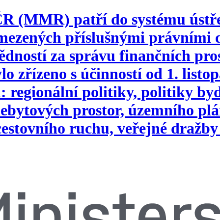
 ČR (MMR) patří do systému ústř
vymezených příslušnými právním
ností za správu finančních pros
o zřízeno s účinností od 1. list
 regionální politiky, politiky b
ebytových prostor, územního plá
 cestovního ruchu, veřejné dražby 