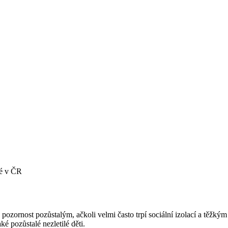
lé v ČR
 pozornost pozůstalým, ačkoli velmi často trpí sociální izolací a těžký
ké pozůstalé nezletilé děti.