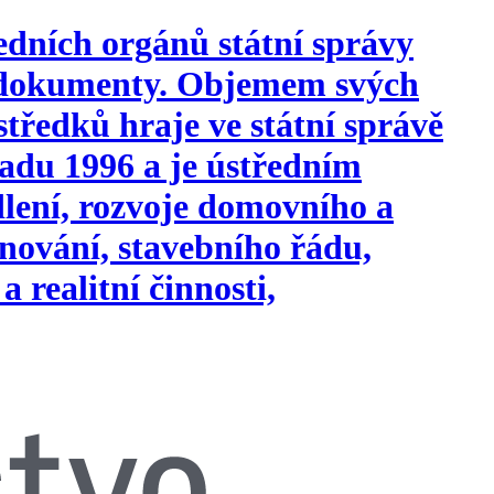
edních orgánů státní správy
i dokumenty. Objemem svých
tředků hraje ve státní správě
opadu 1996 a je ústředním
ydlení, rozvoje domovního a
nování, stavebního řádu,
a realitní činnosti,