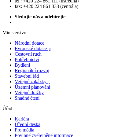
tel.: +420 224 861 111 (ústředna)
fax: +420 224 861 333 (centrála)
Sledujte nás a odebírejte
Ministerstvo
Národní dotace
Evropské dotace

Cestovní ruch
Pohřebnictví
Bydlení
Regionální rozvoj
Stavební řád
Veřejné zakázky

Územní plánování
Veřejné dražby
Snadné čtení
Úřad
Kariéra
Úřední deska
Pro média
Povinně zveřejněné informace