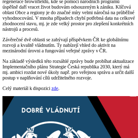
regenerace brownfieldů, kde se pomocí národních programů
úspěšně daří vracet život budovám odsouzeným k zániku. Klíčová
oblast Obce a regiony je do značné míry velmi náročná na průběžné
vyhodnocování. V mnoha případech chybí potřebná data na celkové
zhodnocení stavu, mj. je zde velký prostor pro zlepšení konkrétních
nástrojů a procesů.
Závěrečné dvě oblasti se zabývají příspěvkem ČR ke globálnímu
rozvoji a kvalitě vládnutím. Ty nabízejí vhled do aktivit na
mezinárodní úrovni a fungování veřejné zprávy v ČR.
Na základě výsledků této rozsáhlé zprávy bude probíhat aktualizace
Implementačního plánu Strategie Česká republika 2030, který má
mj. ambici rozdat nové úkoly např. pro veřejnou správu a určit další
postup v naplňování cílů udržitelného rozvoje.
Celý materiál k dispozici
zde
.