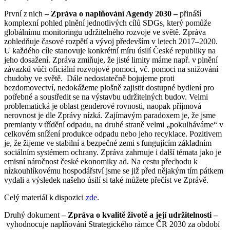
První z nich
– Zpráva o naplňování Agendy 2030 –
přináší
komplexní pohled plnění jednotlivých cílů SDGs, který pomůže
globálnímu monitoringu udržitelného rozvoje ve světě. Zpráva
zohledňuje časové rozpětí a vývoj především v letech 2017–2020.
U každého cíle stanovuje konkrétní míru úsilí České republiky na
jeho dosažení. Zpráva zmiňuje, že jisté limity máme např. v plnění
závazků vůči oficiální rozvojové pomoci, vč. pomoci na snižování
chudoby ve světě. Dále nedostatečně bojujeme proti
bezdomovectví, nedokážeme plošně zajistit dostupné bydlení pro
potřebné a soustředit se na výstavbu udržitelných budov. Velmi
problematická je oblast genderové rovnosti, naopak příjmová
nerovnost je dle Zprávy nízká. Zajímavým paradoxem je, že jsme
premianty v třídění odpadu, na druhé straně velmi „pokulháváme“ v
celkovém snížení produkce odpadu nebo jeho recyklace. Pozitivem
je, že žijeme ve stabilní a bezpečné zemi s fungujícím základním
sociálním systémem ochrany. Zpráva zahrnuje i další témata jako je
emisní náročnost české ekonomiky ad. Na cestu přechodu k
nízkouhlíkovému hospodářství jsme se již před nějakým tím pátkem
vydali a výsledek našeho úsilí si také můžete přečíst ve Zprávě.
Celý materiál k dispozici
zde
.
Druhý dokument
– Zpráva o kvalitě životě a její udržitelnosti –
vyhodnocuje naplňování Strategického rámce ČR 2030 za období