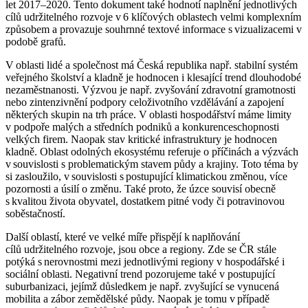
let 2017–2020. Tento dokument také hodnotí naplnění jednotlivých
cílů udržitelného rozvoje v 6 klíčových oblastech velmi komplexním
způsobem a provazuje souhrnné textové informace s vizualizacemi v
podobě grafů.
V oblasti lidé a společnost má Česká republika např. stabilní systém
veřejného školství a kladně je hodnocen i klesající trend dlouhodobé
nezaměstnanosti. Výzvou je např. zvyšování zdravotní gramotnosti
nebo zintenzivnění podpory celoživotního vzdělávání a zapojení
některých skupin na trh práce. V oblasti hospodářství máme limity
v podpoře malých a středních podniků a konkurenceschopnosti
velkých firem. Naopak stav kritické infrastruktury je hodnocen
kladně. Oblast odolných ekosystému referuje o příčinách a výzvách
v souvislosti s problematickým stavem půdy a krajiny. Toto téma by
si zasloužilo, v souvislosti s postupující klimatickou změnou, více
pozornosti a úsilí o změnu. Také proto, že úzce souvisí obecně
s kvalitou života obyvatel, dostatkem pitné vody či potravinovou
soběstačností.
Další oblastí, které ve velké míře přispějí k naplňování
cílů udržitelného rozvoje, jsou obce a regiony. Zde se ČR stále
potýká s nerovnostmi mezi jednotlivými regiony v hospodářské i
sociální oblasti. Negativní trend pozorujeme také v postupující
suburbanizaci, jejímž důsledkem je např. zvyšující se vynucená
mobilita a zábor zemědělské půdy. Naopak je tomu v případě