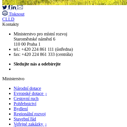
Tisknout
CLLD
Kontakty
Ministerstvo pro místní rozvoj
Staroměstské náměstí 6
110 00 Praha 1
tel.: +420 224 861 111 (ústředna)
fax: +420 224 861 333 (centrála)
Sledujte nás a odebírejte
Ministerstvo
Národní dotace
Evropské dotace

Cestovní ruch
Pohřebnictví
Bydlení
Regionální rozvoj
Stavební řád
Veřejné zakázky
