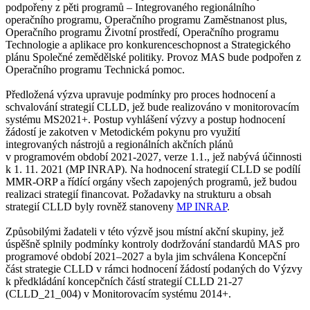
podpořeny z pěti programů – Integrovaného regionálního
operačního programu, Operačního programu Zaměstnanost plus,
Operačního programu Životní prostředí, Operačního programu
Technologie a aplikace pro konkurenceschopnost a Strategického
plánu Společné zemědělské politiky. Provoz MAS bude podpořen z
Operačního programu Technická pomoc.
Předložená výzva upravuje podmínky pro proces hodnocení a
schvalování strategií CLLD, jež bude realizováno v monitorovacím
systému MS2021+. Postup vyhlášení výzvy a postup hodnocení
žádostí je zakotven v Metodickém pokynu pro využití
integrovaných nástrojů a regionálních akčních plánů
v programovém období 2021-2027, verze 1.1., jež nabývá účinnosti
k 1. 11. 2021 (MP INRAP). Na hodnocení strategií CLLD se podílí
MMR-ORP a řídící orgány všech zapojených programů, jež budou
realizaci strategií financovat. Požadavky na strukturu a obsah
strategií CLLD byly rovněž stanoveny
MP INRAP
.
Způsobilými žadateli v této výzvě jsou místní akční skupiny, jež
úspěšně splnily podmínky kontroly dodržování standardů MAS pro
programové období 2021–2027 a byla jim schválena Koncepční
část strategie CLLD v rámci hodnocení žádostí podaných do Výzvy
k předkládání koncepčních částí strategií CLLD 21-27
(CLLD_21_004) v Monitorovacím systému 2014+.