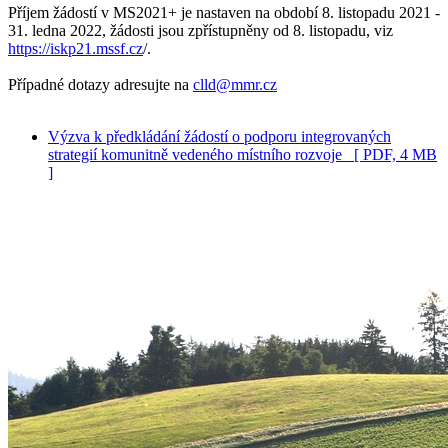
Příjem žádostí v MS2021+ je nastaven na období 8. listopadu 2021 -
31. ledna 2022, žádosti jsou zpřístupněny od 8. listopadu, viz
https://iskp21.mssf.cz
/.
Případné dotazy adresujte na
clld@mmr.cz
Výzva k předkládání žádostí o podporu integrovaných
strategií komunitně vedeného místního rozvoje
[ PDF, 4 MB
]