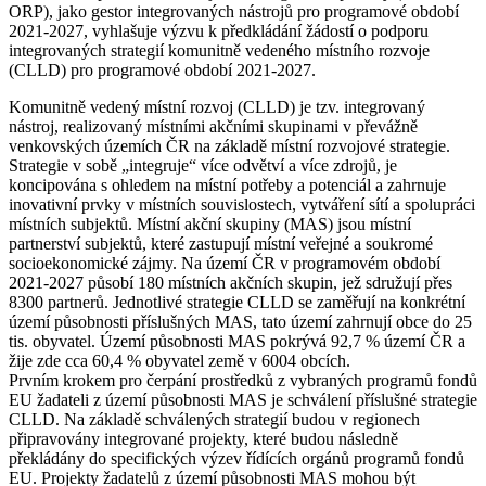
ORP), jako gestor integrovaných nástrojů pro programové období
2021-2027, vyhlašuje výzvu k předkládání žádostí o podporu
integrovaných strategií komunitně vedeného místního rozvoje
(CLLD) pro programové období 2021-2027.
Komunitně vedený místní rozvoj (CLLD) je tzv. integrovaný
nástroj, realizovaný místními akčními skupinami v převážně
venkovských územích ČR na základě místní rozvojové strategie.
Strategie v sobě „integruje“ více odvětví a více zdrojů, je
koncipována s ohledem na místní potřeby a potenciál a zahrnuje
inovativní prvky v místních souvislostech, vytváření sítí a spolupráci
místních subjektů. Místní akční skupiny (MAS) jsou místní
partnerství subjektů, které zastupují místní veřejné a soukromé
socioekonomické zájmy. Na území ČR v programovém období
2021-2027 působí 180 místních akčních skupin, jež sdružují přes
8300 partnerů. Jednotlivé strategie CLLD se zaměřují na konkrétní
území působnosti příslušných MAS, tato území zahrnují obce do 25
tis. obyvatel. Území působnosti MAS pokrývá 92,7 % území ČR a
žije zde cca 60,4 % obyvatel země v 6004 obcích.
Prvním krokem pro čerpání prostředků z vybraných programů fondů
EU žadateli z území působnosti MAS je schválení příslušné strategie
CLLD. Na základě schválených strategií budou v regionech
připravovány integrované projekty, které budou následně
překládány do specifických výzev řídících orgánů programů fondů
EU. Projekty žadatelů z území působnosti MAS mohou být