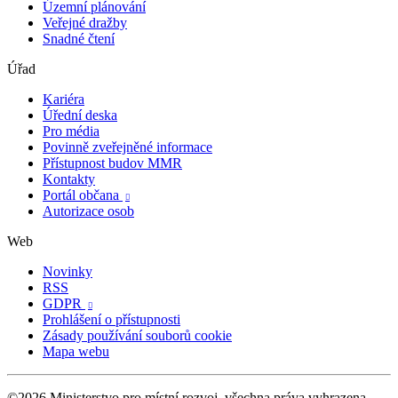
Územní plánování
Veřejné dražby
Snadné čtení
Úřad
Kariéra
Úřední deska
Pro média
Povinně zveřejněné informace
Přístupnost budov MMR
Kontakty
Portál občana

Autorizace osob
Web
Novinky
RSS
GDPR

Prohlášení o přístupnosti
Zásady používání souborů cookie
Mapa webu
©2026 Ministerstvo pro místní rozvoj, všechna práva vyhrazena