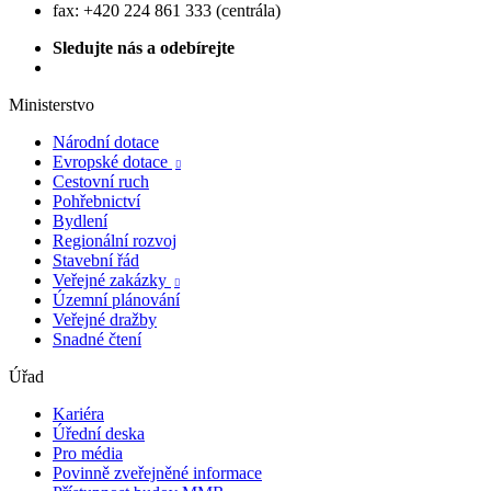
fax: +420 224 861 333 (centrála)
Sledujte nás a odebírejte
Ministerstvo
Národní dotace
Evropské dotace

Cestovní ruch
Pohřebnictví
Bydlení
Regionální rozvoj
Stavební řád
Veřejné zakázky

Územní plánování
Veřejné dražby
Snadné čtení
Úřad
Kariéra
Úřední deska
Pro média
Povinně zveřejněné informace