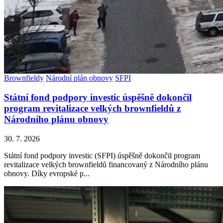
Brownfieldy
Národní plán obnovy
SFPI
Státní fond podpory investic úspěšně dokončil
program revitalizace velkých brownfieldů z
Národního plánu obnovy
30. 7. 2026
Státní fond podpory investic (SFPI) úspěšně dokončil program
revitalizace velkých brownfieldů financovaný z Národního plánu
obnovy. Díky evropské p...