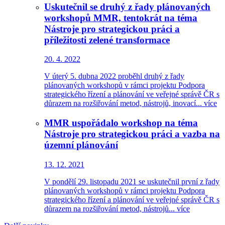
Uskutečnil se druhý z řady plánovaných
workshopů MMR, tentokrát na téma
Nástroje pro strategickou práci a
příležitosti zelené transformace
20. 4. 2022
V úterý 5. dubna 2022 proběhl druhý z řady
plánovaných workshopů v rámci projektu Podpora
strategického řízení a plánování ve veřejné správě ČR s
důrazem na rozšiřování metod, nástrojů, inovací...
více
MMR uspořádalo workshop na téma
Nástroje pro strategickou práci a vazba na
územní plánování
13. 12. 2021
V pondělí 29. listopadu 2021 se uskutečnil první z řady
plánovaných workshopů v rámci projektu Podpora
strategického řízení a plánování ve veřejné správě ČR s
důrazem na rozšiřování metod, nástrojů...
více