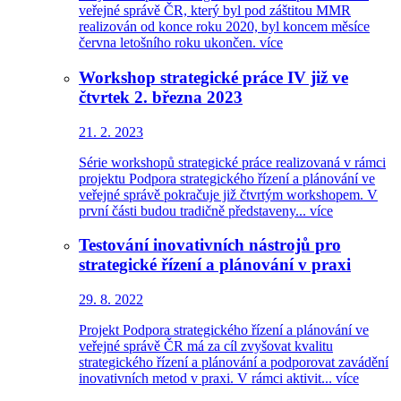
veřejné správě ČR, který byl pod záštitou MMR
realizován od konce roku 2020, byl koncem měsíce
června letošního roku ukončen.
více
Workshop strategické práce IV již ve
čtvrtek 2. března 2023
21. 2. 2023
Série workshopů strategické práce realizovaná v rámci
projektu Podpora strategického řízení a plánování ve
veřejné správě pokračuje již čtvrtým workshopem. V
první části budou tradičně představeny...
více
Testování inovativních nástrojů pro
strategické řízení a plánování v praxi
29. 8. 2022
Projekt Podpora strategického řízení a plánování ve
veřejné správě ČR má za cíl zvyšovat kvalitu
strategického řízení a plánování a podporovat zavádění
inovativních metod v praxi. V rámci aktivit...
více