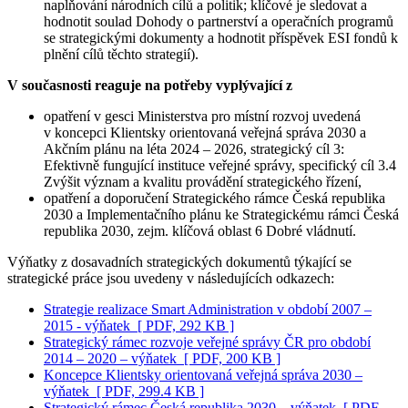
naplňování národních cílů a politik; klíčové je sledovat a
hodnotit soulad Dohody o partnerství a operačních programů
se strategickými dokumenty a hodnotit příspěvek ESI fondů k
plnění cílů těchto strategií).
V současnosti reaguje na potřeby vyplývající z
opatření v gesci Ministerstva pro místní rozvoj uvedená
v koncepci Klientsky orientovaná veřejná správa 2030 a
Akčním plánu na léta 2024 – 2026, strategický cíl 3:
Efektivně fungující instituce veřejné správy, specifický cíl 3.4
Zvýšit význam a kvalitu provádění strategického řízení,
opatření a doporučení Strategického rámce Česká republika
2030 a Implementačního plánu ke Strategickému rámci Česká
republika 2030, zejm. klíčová oblast 6 Dobré vládnutí.
Výňatky z dosavadních strategických dokumentů týkající se
strategické práce jsou uvedeny v následujících odkazech:
Strategie realizace Smart Administration v období 2007 –
2015 - výňatek
[ PDF, 292 KB ]
Strategický rámec rozvoje veřejné správy ČR pro období
2014 – 2020 – výňatek
[ PDF, 200 KB ]
Koncepce Klientsky orientovaná veřejná správa 2030 –
výňatek
[ PDF, 299.4 KB ]
Strategický rámec Česká republika 2030 – výňatek
[ PDF,