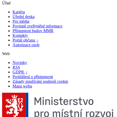
Úřad
Kariéra
Úřední deska
Pro média
Povinně zveřejněné informace
Přístupnost budov MMR
Kontakty
Portál občana

Autorizace osob
Web
Novinky
RSS
GDPR

Prohlášení o přístupnosti
Zásady používání souborů cookie
Mapa webu