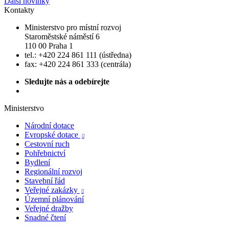
Další novinky
Kontakty
Ministerstvo pro místní rozvoj
Staroměstské náměstí 6
110 00 Praha 1
tel.: +420 224 861 111 (ústředna)
fax: +420 224 861 333 (centrála)
Sledujte nás a odebírejte
Ministerstvo
Národní dotace
Evropské dotace

Cestovní ruch
Pohřebnictví
Bydlení
Regionální rozvoj
Stavební řád
Veřejné zakázky

Územní plánování
Veřejné dražby
Snadné čtení