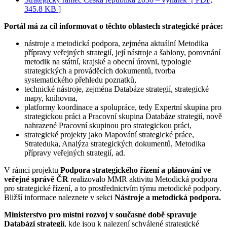
345.8 KB ]
Portál má za cíl informovat o těchto oblastech strategické práce:
nástroje a metodická podpora, zejména aktuální Metodika
přípravy veřejných strategií, její nástroje a šablony, porovnání
metodik na státní, krajské a obecní úrovni, typologie
strategických a prováděcích dokumentů, tvorba
systematického přehledu poznatků,
technické nástroje, zejména Databáze strategií, strategické
mapy, knihovna,
platformy koordinace a spolupráce, tedy Expertní skupina pro
strategickou práci a Pracovní skupina Databáze strategií, nově
nahrazené Pracovní skupinou pro strategickou práci,
strategické projekty jako Mapování strategické práce,
Strateduka, Analýza strategických dokumentů, Metodika
přípravy veřejných strategií, ad.
V rámci projektu
Podpora strategického řízení a plánování ve
veřejné správě ČR
realizovalo MMR aktivitu Metodická podpora
pro strategické řízení, a to prostřednictvím týmu metodické podpory.
Bližší informace naleznete v sekci
Nástroje a metodická podpora.
Ministerstvo pro místní rozvoj v současné době spravuje
Databázi strategií
, kde jsou k nalezení schválené strategické