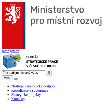
mmr.gov.cz
Menu
Nástroje a metodická podpora
Koordinace a spolupráce
Strategické projekty
Kontakty