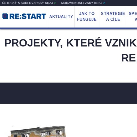
ÚSTECKÝ A KARLOVARSKÝ KRAJ
>
MORAVSKOSLEZSKÝ KRAJ
>
JAK TO
STRATEGIE
SPE
AKTUALITY
FUNGUJE
A CÍLE
PROJEKTY, KTERÉ VZNI
RE