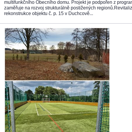
multifunkčního Obecního domu. Projekt je podpořen z progra
zaměřuje na rozvoj strukturálně postižených regionů.Revita
rekonstrukce objektu č. p. 15 v Duchcově...