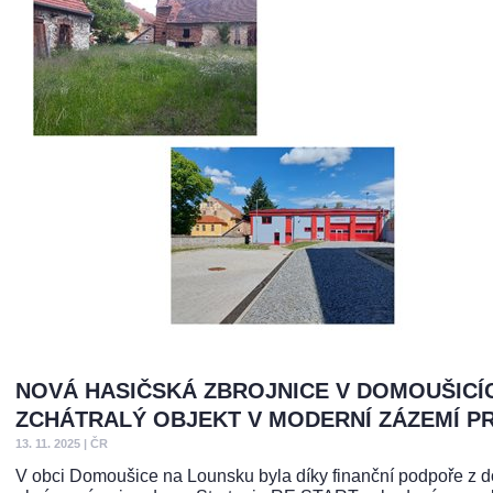
NOVÁ HASIČSKÁ ZBROJNICE V DOMOUŠICÍ
ZCHÁTRALÝ OBJEKT V MODERNÍ ZÁZEMÍ P
13. 11. 2025
|
ČR
V obci Domoušice na Lounsku byla díky finanční podpoře z do