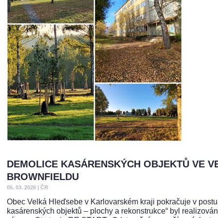
DEMOLICE KASÁRENSKÝCH OBJEKTŮ VE VEL
BROWNFIELDU
05. 03. 2026
|
ČR
Obec Velká Hleďsebe v Karlovarském kraji pokračuje v post
kasárenských objektů – plochy a rekonstrukce“ byl realizová