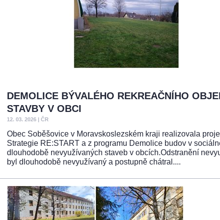
DEMOLICE BÝVALÉHO REKREAČNÍHO OBJEK
STAVBY V OBCI
12. 03. 2026
|
ČR
Obec Soběšovice v Moravskoslezském kraji realizovala projek
Strategie RE:START a z programu Demolice budov v sociálně 
dlouhodobě nevyužívaných staveb v obcích.Odstranění nevyuží
byl dlouhodobě nevyužívaný a postupně chátral....