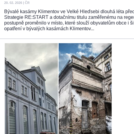
20. 02. 2026
|
ČR
Bývalé kasárny Klimentov ve Velké Hleďsebi dlouhá léta před
Strategie RE:START a dotačnímu titulu zaměřenému na regene
postupně proměnilo v místo, které slouží obyvatelům obce i š
opatření v bývalých kasárnách Klimentov...