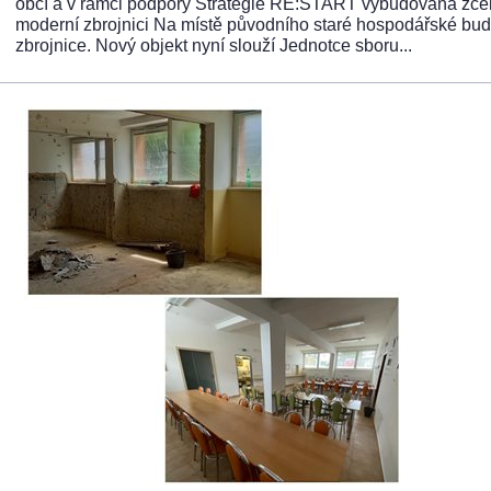
obcí a v rámci podpory Strategie RE:START vybudována zcel
moderní zbrojnici Na místě původního staré hospodářské bu
zbrojnice. Nový objekt nyní slouží Jednotce sboru...