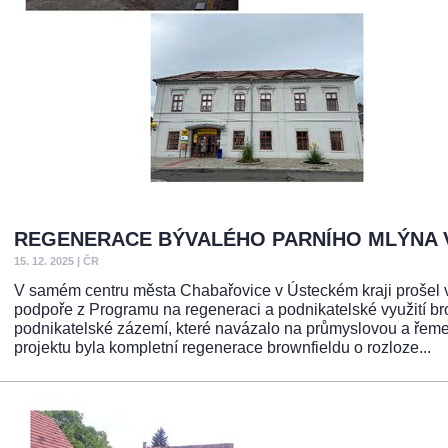
REGENERACE BÝVALÉHO PARNÍHO MLÝNA 
15. 12. 2025
|
ČR
V samém centru města Chabařovice v Ústeckém kraji prošel 
podpoře z Programu na regeneraci a podnikatelské využití b
podnikatelské zázemí, které navázalo na průmyslovou a řemes
projektu byla kompletní regenerace brownfieldu o rozloze...