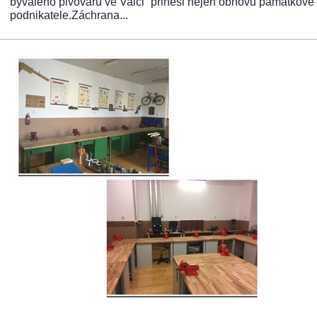
bývalého pivovaru ve Valči“ přinesl nejen obnovu památkově ce
podnikatele.Záchrana...