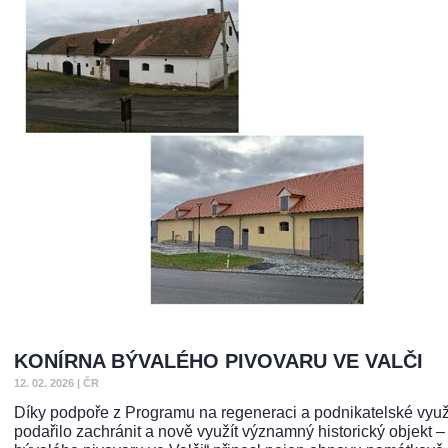
KONÍRNA BÝVALÉHO PIVOVARU VE VALČI
12. 02. 2026
|
ČR
Díky podpoře z Programu na regeneraci a podnikatelské využi
podařilo zachránit a nově využít významný historický objekt 