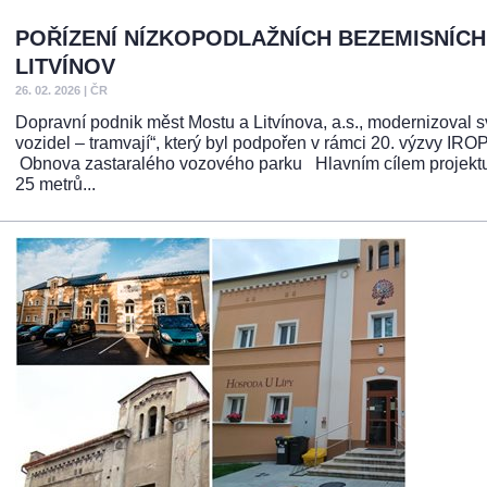
POŘÍZENÍ NÍZKOPODLAŽNÍCH BEZEMISNÍCH
LITVÍNOV
26. 02. 2026
|
ČR
Dopravní podnik měst Mostu a Litvínova, a.s., modernizoval s
vozidel – tramvají“, který byl podpořen v rámci 20. výzvy I
Obnova zastaralého vozového parku Hlavním cílem projektu b
25 metrů...