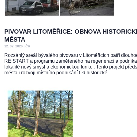
PIVOVAR LITOMĚŘICE: OBNOVA HISTORICK
MĚSTA
12. 02. 2026
|
ČR
Rozsáhlý areál bývalého pivovaru v Litoměřicích patří dlouh
RE:START a programu zaměřeného na regeneraci a podnikatels
lokalitě nový smysl a ekonomickou funkci. Tento projekt předs
města i rozvoji místního podnikání.Od historické...