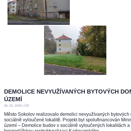
DEMOLICE NEVYUŽÍVANÝCH BYTOVÝCH DOM
ÚZEMÍ
06. 02. 2026
|
ČR
Město Sokolov realizovalo demolici nevyužívaných bytových d
sociálně vyloučené lokalitě. Projekt byl spolufinancován Min
území – Demolice budov v sociálně vyloučených lokalitách 
hospodářskou restrukturalizaci Karlovarského...