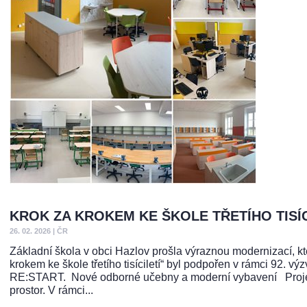
KROK ZA KROKEM KE ŠKOLE TŘETÍHO TISÍ
26. 02. 2026
|
ČR
Základní škola v obci Hazlov prošla výraznou modernizací, kt
krokem ke škole třetího tisíciletí“ byl podpořen v rámci 92. vý
RE:START. Nové odborné učebny a moderní vybavení Projekt
prostor. V rámci...