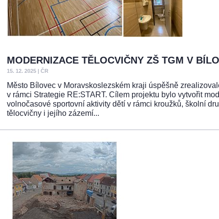
MODERNIZACE TĚLOCVIČNY ZŠ TGM V BÍLO
15. 12. 2025
|
ČR
Město Bílovec v Moravskoslezském kraji úspěšně zrealizoval
v rámci Strategie RE:START. Cílem projektu bylo vytvořit mo
volnočasové sportovní aktivity dětí v rámci kroužků, školní d
tělocvičny i jejího zázemí...