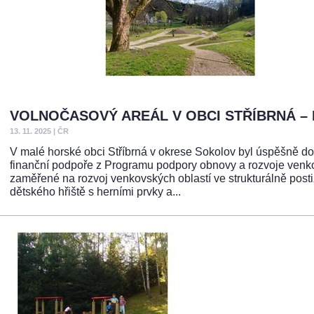
VOLNOČASOVÝ AREÁL V OBCI STŘÍBRNÁ –
13. 11. 2025
|
ČR
V malé horské obci Stříbrná v okrese Sokolov byl úspěšně doko
finanční podpoře z Programu podpory obnovy a rozvoje venk
zaměřené na rozvoj venkovských oblastí ve strukturálně post
dětského hřiště s herními prvky a...