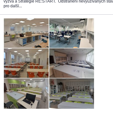
výzva a Strategie RE:START. Odstranění nevyužívaných stave
pro další...