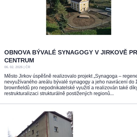
OBNOVA BÝVALÉ SYNAGOGY V JIRKOVĚ PR
CENTRUM
06. 02. 2026
|
ČR
Město Jirkov úspěšně realizovalo projekt „Synagoga – regene
nevyužívaného areálu bývalé synagogy a jeho navrácení do ži
brownfieldů pro nepodnikatelské využití a realizován také 
restrukturalizaci strukturálně postižených regionů...