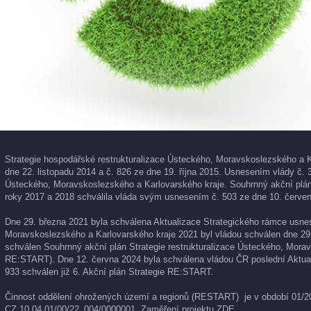
Strategie hospodářské restrukturalizace Ústeckého, Moravskoslezského a K
dne 22. listopadu 2014 a č. 826 ze dne 19. října 2015. Usnesením vlády č. 
Ústeckého, Moravskoslezského a Karlovarského kraje. Souhrnný akční plán 
roky 2017 a 2018 schválila vláda svým usnesením č. 503 ze dne 10. červen
Dne 29. března 2021 byla schválena Aktualizace Strategického rámce usnese
Moravskoslezského a Karlovarského kraje 2021 byl vládou schválen dne 29
schválen Souhrnný akční plán Strategie restrukturalizace Ústeckého, Morav
RE:START). Dne 12. června 2024 byla schválena vládou ČR poslední Aktual
933 schválen již 6. Akční plán Strategie RE:START.
Činnost oddělení ohrožených území a regionů (RESTART) je v období 01/202
CZ.10.04.01/00/22_004/0000001. Zaměření projektu
ZDE
.