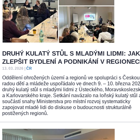
DRUHÝ KULATÝ STŮL S MLADÝMI LIDMI: JAK
ZLEPŠIT BYDLENÍ A PODNIKÁNÍ V REGIONE
13. 03. 2026
|
ČR
Oddělení ohrožených území a regionů ve spolupráci s Českou
radou dětí a mládeže uspořádalo ve dnech 9. – 10. března 202
druhý kulatý stůl s mladými lidmi z Ústeckého, Moravskoslezs
a Karlovarského kraje. Setkání navázalo na loňský kulatý stůl 
součástí snahy Ministerstva pro místní rozvoj systematicky
zapojovat mladé lidi do diskuse o budoucnosti strukturálně
postižených regionů.