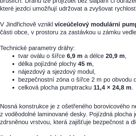
bruslích. Dráhu lze projíždět bez šlapání či odr
které jezdci umožňují udržovat a zvyšovat rychlost
V Jindřichově vznikl
víceúčelový modulární pum
části obce, v prostoru za zastávkou u zámku vedle
Technické parametry dráhy:
tvar oválu o šířce
6,9 m
a délce
20,9 m
,
délka pojízdné plochy
45 m
,
nájezdový a sjezdový modul,
bezpečnostní zóna o šířce 2 m po obvodu d
celková plocha pumptracku
11,4 × 24,8 m
.
Nosná konstrukce je z ošetřeného borovicového n
z voděodolné laminované desky. Pojízdná plocha 
zdrsněnou vrstvou, která zajišťuje bezpečnost a d