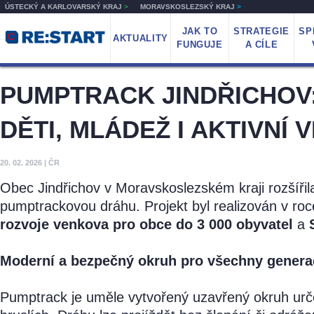
ÚSTECKÝ A KARLOVARSKÝ KRAJ
>
MORAVSKOSLEZSKÝ KRAJ
>
JAK TO
STRATEGIE
SP
AKTUALITY
FUNGUJE
A CÍLE
PUMPTRACK JINDŘICHOV
DĚTI, MLÁDEŽ I AKTIVNÍ
20. 02. 2026
|
ČR
Obec Jindřichov v Moravskoslezském kraji rozšířil
pumptrackovou dráhu. Projekt byl realizován v r
rozvoje venkova pro obce do 3 000 obyvatel
a
Moderní a bezpečný okruh pro všechny genera
Pumptrack je uměle vytvořený uzavřený okruh urče