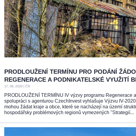
PRODLOUŽENÍ TERMÍNU PRO PODÁNÍ ŽÁDOS
REGENERACE A PODNIKATELSKÉ VYUŽITÍ 
17. 08. 2020
|
ČR
PRODLOUŽENÍ TERMÍNU IV výzvy programu Regenerace a podn
spolupráci s agenturou CzechInvest vyhlašuje Výzvu IV-2020
mohou žádat kraje a obce, které se nacházejí na území strukt
hospodářsky problémových regionů vymezených "Strategií...