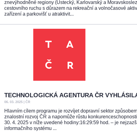
znevýhodněné regiony (Ústecký, Karlovarský a Moravskoslezský
cestovního ruchu s důrazem na rekreační a volnočasové aktiv
zařízení a parkovišť u atraktivit...
TECHNOLOGICKÁ AGENTURA ČR VYHLÁSIL
06. 03. 2025
|
ČR
Hlavním cílem programu je rozvíjet dopravní sektor způsobem,
znalostní rozvoj ČR a napomůže růstu konkurenceschopnosti 
30. 4. 2025 v níže uvedené hodiny:16:29:59 hod. – je nejzaz
informačního systému ...