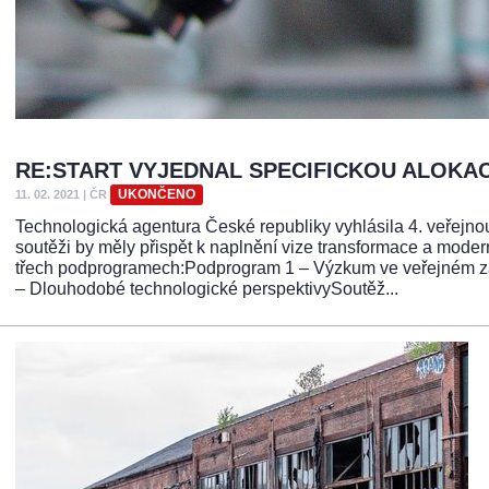
RE:START VYJEDNAL SPECIFICKOU ALOKA
UKONČENO
11. 02. 2021
|
ČR
Technologická agentura České republiky vyhlásila 4. veřejno
soutěži by měly přispět k naplnění vize transformace a mode
třech podprogramech:Podprogram 1 – Výzkum ve veřejném z
– Dlouhodobé technologické perspektivySoutěž...