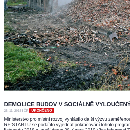
DEMOLICE BUDOV V SOCIÁLNĚ VYLOUČEN
UKONČENO
28. 11. 2018
|
ČR
Ministerstvo pro místní rozvoj vyhlásilo další výzvu zaměřen
RE:STARTU se podařilo vyjednat pokračování tohoto programu