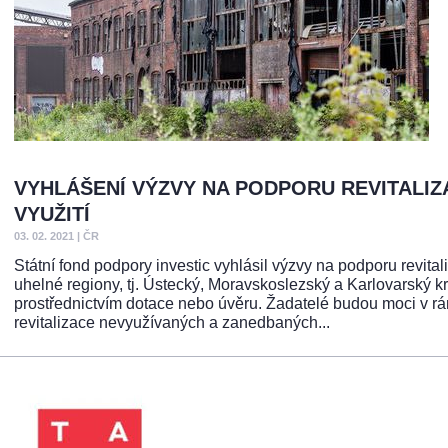
VYHLÁŠENÍ VÝZVY NA PODPORU REVITALI
VYUŽITÍ
03. 02. 2021
|
ČR
Státní fond podpory investic vyhlásil výzvy na podporu revital
uhelné regiony, tj. Ústecký, Moravskoslezský a Karlovarský kr
prostřednictvím dotace nebo úvěru. Žadatelé budou moci v r
revitalizace nevyužívaných a zanedbaných...