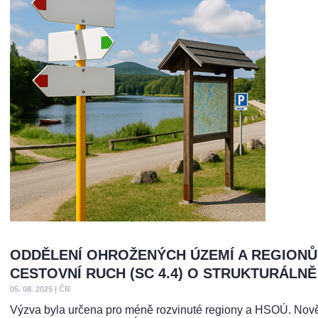
ODDĚLENÍ OHROŽENÝCH ÚZEMÍ A REGIONŮ 
CESTOVNÍ RUCH (SC 4.4) O STRUKTURÁLN
05. 08. 2025
|
ČR
Výzva byla určena pro méně rozvinuté regiony a HSOÚ. Nově s