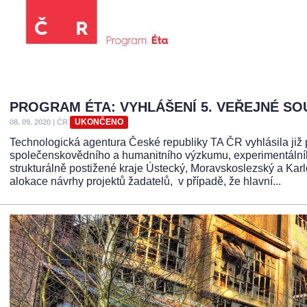
PROGRAM ÉTA: VYHLÁŠENÍ 5. VEŘEJNÉ SO
UKONČENO
08. 09. 2020
|
ČR
Technologická agentura České republiky TA ČR vyhlásila již
společenskovědního a humanitního výzkumu, experimentálního
strukturálně postižené kraje Ústecký, Moravskoslezský a Kar
alokace návrhy projektů žadatelů, v případě, že hlavní...