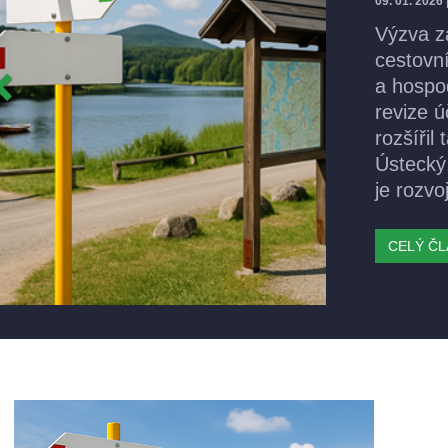
14. 07. 2025
Minister
Operačn
02_25_0
inovační
vzdělává
propojen
podnikat
CELÝ Č