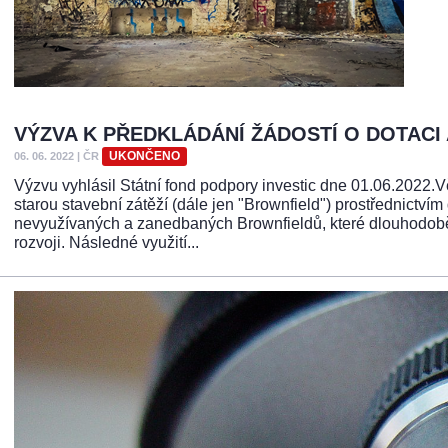
VÝZVA K PŘEDKLÁDÁNÍ ŽÁDOSTÍ O DOTAC
UKONČENO
06. 06. 2022
|
ČR
Výzvu vyhlásil Státní fond podpory investic dne 01.06.2022.V
starou stavební zátěží (dále jen "Brownfield") prostřednictví
nevyužívaných a zanedbaných Brownfieldů, které dlouhodobě 
rozvoji. Následné využití...