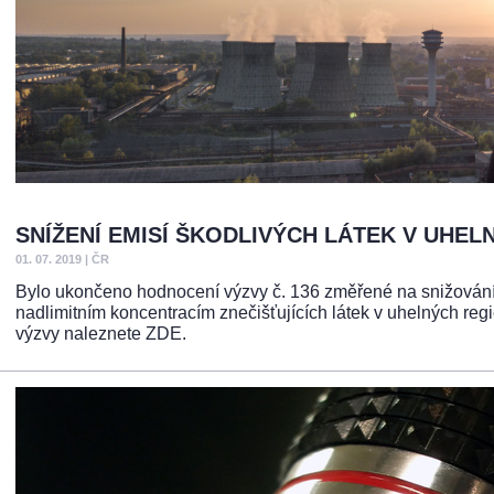
SNÍŽENÍ EMISÍ ŠKODLIVÝCH LÁTEK V UHE
01. 07. 2019
|
ČR
Bylo ukončeno hodnocení výzvy č. 136 změřené na snižování e
nadlimitním koncentracím znečišťujících látek v uhelných re
výzvy naleznete ZDE.