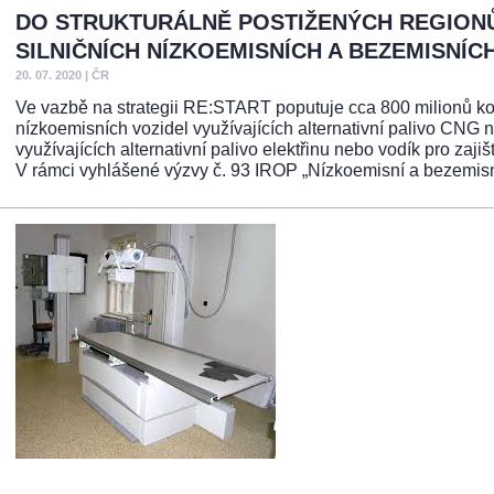
DO STRUKTURÁLNĚ POSTIŽENÝCH REGIONŮ
SILNIČNÍCH NÍZKOEMISNÍCH A BEZEMISNÍC
20. 07. 2020
|
ČR
Ve vazbě na strategii RE:START poputuje cca 800 milionů kor
nízkoemisních vozidel využívajících alternativní palivo CN
využívajících alternativní palivo elektřinu nebo vodík pro zaji
V rámci vyhlášené výzvy č. 93 IROP „Nízkoemisní a bezemisní