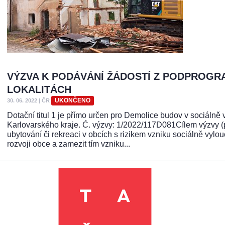
VÝZVA K PODÁVÁNÍ ŽÁDOSTÍ Z PODPROGR
LOKALITÁCH
UKONČENO
30. 06. 2022
|
ČR
Dotační titul 1 je přímo určen pro Demolice budov v sociáln
Karlovarského kraje. Ć. výzvy: 1/2022/117D081Cílem výzvy (
ubytování či rekreaci v obcích s rizikem vzniku sociálně vylou
rozvoji obce a zamezit tím vzniku...