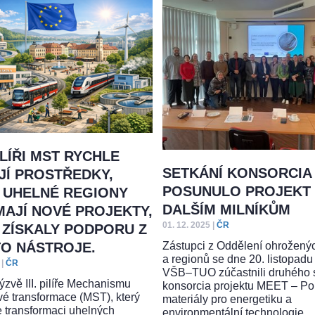
 PILÍŘI MST RYCHLE
SETKÁNÍ KONSORCIA
JÍ PROSTŘEDKY,
POSUNULO PROJEKT
 UHELNÉ REGIONY
DALŠÍM MILNÍKŮM
MAJÍ NOVÉ PROJEKTY,
01. 12. 2025
|
ČR
 ZÍSKALY PODPORU Z
Zástupci z Oddělení ohrožený
O NÁSTROJE.
a regionů se dne 20. listopad
|
ČR
VŠB–TUO zúčastnili druhého 
ýzvě III. pilíře Mechanismu
konsorcia projektu MEET – Po
vé transformace (MST), který
materiály pro energetiku a
 transformaci uhelných
environmentální technologie.