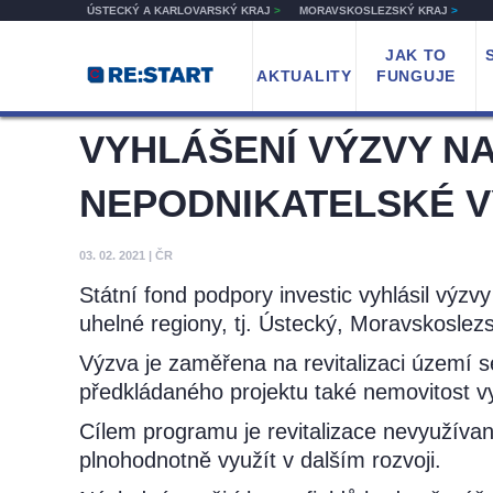
ÚSTECKÝ A KARLOVARSKÝ KRAJ
>
MORAVSKOSLEZSKÝ KRAJ
>
JAK TO
AKTUALITY
FUNGUJE
VYHLÁŠENÍ VÝZVY N
NEPODNIKATELSKÉ V
03. 02. 2021
|
ČR
Státní fond podpory investic vyhlásil výzv
uhelné regiony, tj. Ústecký, Moravskoslezs
Výzva je zaměřena na revitalizaci území s
předkládaného projektu také nemovitost vy
Cílem programu je revitalizace nevyužíva
plnohodnotně využít v dalším rozvoji.