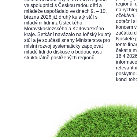
regionů, 
ve spolupráci s Českou radou dětí a
na rychle
mládeže uspořádalo ve dnech 9. – 10.
očekává,
března 2026 již druhý kulatý stůl s
dotační s
mladými lidmi z Ústeckého,
koncem v
Moravskoslezského a Karlovarského
začátku dr
kraje. Setkání navázalo na loňský kulatý
Nositelé p
stůl a je součástí snahy Ministerstva pro
tento fina
místní rozvoj systematicky zapojovat
čekat a m
mladé lidi do diskuse o budoucnosti
16.4.2026
strukturálně postižených regionů.
informace 
relevantn
poskytnou
konci toh