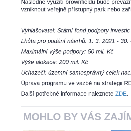
Následné využití brownfieldů bude převáž
vzniknout veřejně přístupný park nebo zaří
Vyhlašovatel:
Státní fond podpory investic
Lhůta pro podání návrhů: 1. 3. 2021 - 30.
Maximální výše podpory: 50 mil. Kč
Výše alokace: 200 mil. Kč
Uchazeči: územní samosprávný celek nach
Úprava programu ve vazbě na strategii 
Další potřebné informace naleznete
ZDE
.
MOHLO BY VÁS ZAJÍ