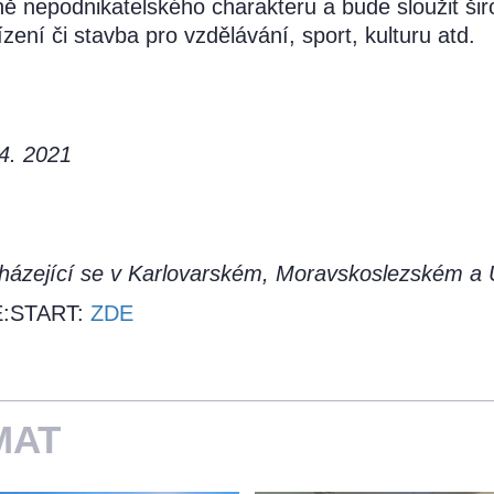
ně nepodnikatelského charakteru a bude sloužit ši
zení či stavba pro vzdělávání, sport, kulturu atd.
 4. 2021
ázející se v Karlovarském, Moravskoslezském a 
RE:START:
ZDE
MAT