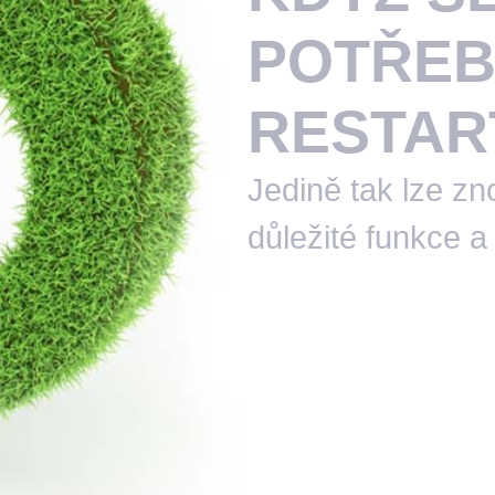
POTŘEB
RESTAR
Jedině tak lze zn
důležité funkce a