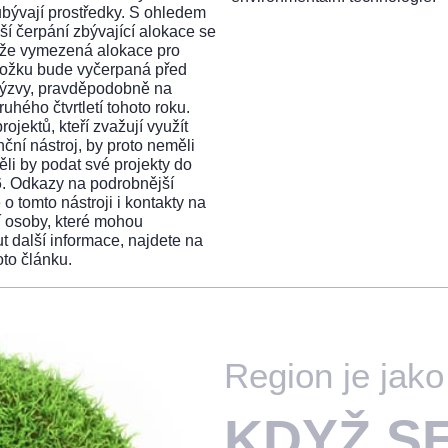
ubývají prostředky. S ohledem
jší čerpání zbývající alokace se
 že vymezená alokace pro
ložku bude vyčerpaná před
ýzvy, pravděpodobně na
uhého čtvrtletí tohoto roku.
rojektů, kteří zvažují využít
nční nástroj, by proto neměli
ěli by podat své projekty do
. Odkazy na podrobnější
o tomto nástroji i kontakty na
í osoby, které mohou
t další informace, najdete na
oto článku.
Region je jak
KDYŽ S