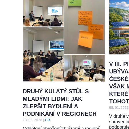
V III.
UBÝVA
ČESKÉ
VŠAK 
DRUHÝ KULATÝ STŮL S
KTERÉ
MLADÝMI LIDMI: JAK
TOHOT
ZLEPŠIT BYDLENÍ A
08. 01. 2026
PODNIKÁNÍ V REGIONECH
V druhé v
13. 03. 2026
|
ČR
spravedli
podporuje
Oddělení ohrožených území a regionů