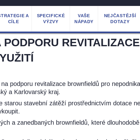
STRATEGIE A
SPECIFICKÉ
VAŠE
NEJČASTĚJŠÍ
CÍLE
VÝZVY
NÁPADY
DOTAZY
A PODPORU REVITALIZAC
YUŽITÍ
y na podporu revitalizace brownfieldů pro nepodnika
ký a Karlovarský kraj.
e starou stavební zátěží prostřednictvím dotace 
koupit.
ných a zanedbaných brownfieldů, které dlouhodobě 