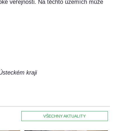
roké veřejnosti. Na těchto územích může
Ústeckém kraji
VŠECHNY AKTUALITY