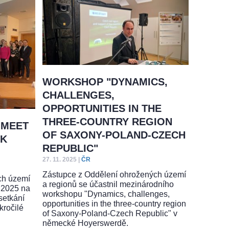
WORKSHOP "DYNAMICS,
CHALLENGES,
OPPORTUNITIES IN THE
THREE-COUNTRY REGION
 MEET
OF SAXONY-POLAND-CZECH
 K
REPUBLIC"
27. 11. 2025
|
ČR
Zástupce z Oddělení ohrožených území
ch území
a regionů se účastnil mezinárodního
u 2025 na
workshopu "Dynamics, challenges,
setkání
opportunities in the three-country region
kročilé
of Saxony-Poland-Czech Republic" v
německé Hoyerswerdě.