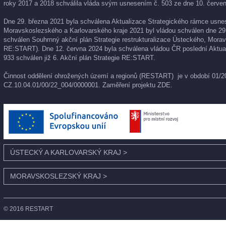
roky 2017 a 2018 schválila vláda svým usnesením č. 503 ze dne 10. červen
Dne 29. března 2021 byla schválena Aktualizace Strategického rámce usnese
Moravskoslezského a Karlovarského kraje 2021 byl vládou schválen dne 29
schválen Souhrnný akční plán Strategie restrukturalizace Ústeckého, Morav
RE:START). Dne 12. června 2024 byla schválena vládou ČR poslední Aktual
933 schválen již 6. Akční plán Strategie RE:START.
Činnost oddělení ohrožených území a regionů (RESTART) je v období 01/202
CZ.10.04.01/00/22_004/0000001. Zaměření projektu
ZDE
.
ÚSTECKÝ A KARLOVARSKÝ KRAJ
>
MORAVSKOSLEZSKÝ KRAJ
>
© 2016 RESTART