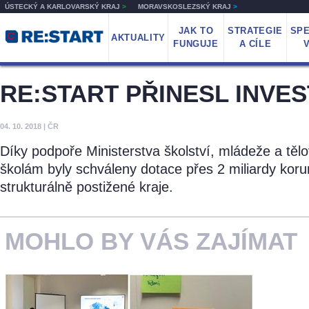
ÚSTECKÝ A KARLOVARSKÝ KRAJ
>
MORAVSKOSLEZSKÝ KRAJ
>
JAK TO
STRATEGIE
SPE
AKTUALITY
FUNGUJE
A CÍLE
RE:START PŘINESL INVE
04. 10. 2018
|
ČR
Díky podpoře Ministerstva školství, mládeže a tě
školám byly schváleny dotace přes 2 miliardy koru
strukturálně postižené kraje.
MOHLO BY VÁS ZAJÍMAT