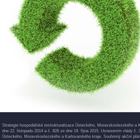
Strategie hospodářské restrukturalizace Ústeckého, Moravskoslezského a K
dne 22. listopadu 2014 a č. 826 ze dne 19. října 2015. Usnesením vlády č. 
Ústeckého, Moravskoslezského a Karlovarského kraje. Souhrnný akční plán 