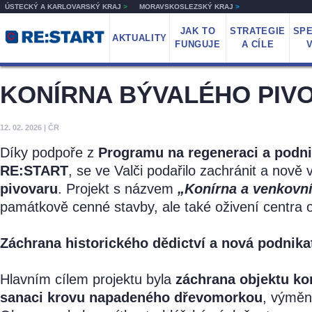
ÚSTECKÝ A KARLOVARSKÝ KRAJ
>
MORAVSKOSLEZSKÝ KRAJ
>
JAK TO
STRATEGIE
SPE
AKTUALITY
FUNGUJE
A CÍLE
KONÍRNA BÝVALÉHO PIVO
12. 02. 2026
|
ČR
Díky podpoře z
Programu na regeneraci a podni
RE:START
, se ve Valči podařilo zachránit a nově
pivovaru
. Projekt s názvem
„Konírna a venkovní
památkově cenné stavby, ale také oživení centra ob
Záchrana historického dědictví a nová podnikat
Hlavním cílem projektu byla
záchrana objektu ko
sanaci krovu napadeného dřevomorkou
, výmě