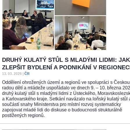
DRUHÝ KULATÝ STŮL S MLADÝMI LIDMI: JAK
ZLEPŠIT BYDLENÍ A PODNIKÁNÍ V REGIONE
13. 03. 2026
|
ČR
Oddělení ohrožených území a regionů ve spolupráci s Českou
radou dětí a mládeže uspořádalo ve dnech 9. – 10. března 202
druhý kulatý stůl s mladými lidmi z Ústeckého, Moravskoslezs
a Karlovarského kraje. Setkání navázalo na loňský kulatý stůl 
součástí snahy Ministerstva pro místní rozvoj systematicky
zapojovat mladé lidi do diskuse o budoucnosti strukturálně
postižených regionů.