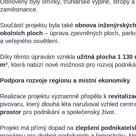
Obnoveny byly omítky, truhlářské výplně, stropy a
zaměstnance.
Součástí projektu byla také
obnova inženýrských 
okolních ploch
– úprava zpevněných ploch, parkov
a veřejného osvětlení.
Díky těmto úpravám vznikla
užitná plocha 1 130
m²
, která nabízí nové možnosti pro rozvoj podniká
Podpora rozvoje regionu a místní ekonomiky
Realizace projektu významně přispěla k
revitaliz
pivovaru, který dlouhá léta narušoval vzhled ce
prostor
pro podnikání a společenský život.
Projekt má přímý dopad na
zlepšení podnikatels
pronájmu pro drobné podnikatele a řemeslníky. N