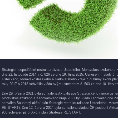
Strategie hospodářské restrukturalizace Ústeckého, Moravskoslezského a K
dne 22. listopadu 2014 a č. 826 ze dne 19. října 2015. Usnesením vlády č. 
Ústeckého, Moravskoslezského a Karlovarského kraje. Souhrnný akční plán 
roky 2017 a 2018 schválila vláda svým usnesením č. 503 ze dne 10. červen
Dne 29. března 2021 byla schválena Aktualizace Strategického rámce usnese
Moravskoslezského a Karlovarského kraje 2021 byl vládou schválen dne 29
schválen Souhrnný akční plán Strategie restrukturalizace Ústeckého, Morav
RE:START). Dne 12. června 2024 byla schválena vládou ČR poslední Aktual
933 schválen již 6. Akční plán Strategie RE:START.