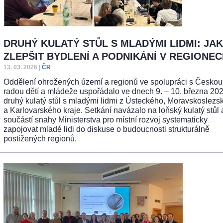
DRUHÝ KULATÝ STŮL S MLADÝMI LIDMI: JAK
ZLEPŠIT BYDLENÍ A PODNIKÁNÍ V REGIONE
13. 03. 2026
|
ČR
Oddělení ohrožených území a regionů ve spolupráci s Českou
radou dětí a mládeže uspořádalo ve dnech 9. – 10. března 202
druhý kulatý stůl s mladými lidmi z Ústeckého, Moravskoslezs
a Karlovarského kraje. Setkání navázalo na loňský kulatý stůl 
součástí snahy Ministerstva pro místní rozvoj systematicky
zapojovat mladé lidi do diskuse o budoucnosti strukturálně
postižených regionů.