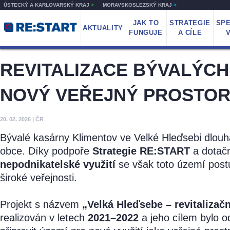
ÚSTECKÝ A KARLOVARSKÝ KRAJ
>
MORAVSKOSLEZSKÝ KRAJ
>
JAK TO
STRATEGIE
SPE
AKTUALITY
FUNGUJE
A CÍLE
REVITALIZACE BÝVALÝCH
NOVÝ VEŘEJNÝ PROSTOR
20. 02. 2026
|
ČR
Bývalé kasárny Klimentov ve Velké Hleďsebi dlouhá
obce. Díky podpoře
Strategie RE:START
a dotač
nepodnikatelské využití
se však toto území postu
široké veřejnosti.
Projekt s názvem
„Velká Hleďsebe – revitalizač
realizován v letech
2021–2022
a jeho cílem bylo o