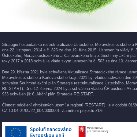
Strategie hospodářské restrukturalizace Ústeckého, Moravskoslezského a K
dne 22. listopadu 2014 a č. 826 ze dne 19. října 2015. Usnesením vlády č. 
Ústeckého, Moravskoslezského a Karlovarského kraje. Souhrnný akční plán 
roky 2017 a 2018 schválila vláda svým usnesením č. 503 ze dne 10. červen
Dne 29. března 2021 byla schválena Aktualizace Strategického rámce usnese
Moravskoslezského a Karlovarského kraje 2021 byl vládou schválen dne 29
schválen Souhrnný akční plán Strategie restrukturalizace Ústeckého, Morav
RE:START). Dne 12. června 2024 byla schválena vládou ČR poslední Aktual
933 schválen již 6. Akční plán Strategie RE:START.
Činnost oddělení ohrožených území a regionů (RESTART) je v období 01/202
CZ.10.04.01/00/22_004/0000001. Zaměření projektu
ZDE
.