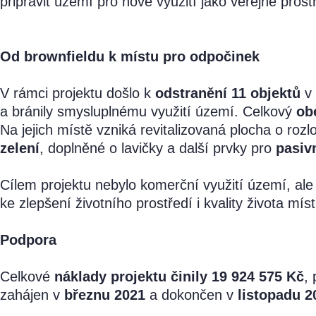
připravit území pro nové využití jako veřejné prost
Od brownfieldu k místu pro odpočinek
V rámci projektu došlo k
odstranění 11 objektů
v 
a bránily smysluplnému využití území. Celkový
ob
Na jejich místě vzniká revitalizovaná plocha o roz
zelení
, doplněné o lavičky a další prvky pro
pasiv
Cílem projektu nebylo komerční využití území, ale 
ke zlepšení životního prostředí i kvality života mís
Podpora
Celkové
náklady projektu činily 19 924 575 Kč
,
zahájen v
březnu 2021
a dokončen v
listopadu 2