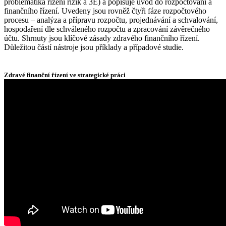
problematika řízení rizik a 3E) a popisuje úvod do rozpočtování a
finančního řízení. Uvedeny jsou rovněž čtyři fáze rozpočtového
procesu – analýza a přípravu rozpočtu, projednávání a schvalování,
hospodaření dle schváleného rozpočtu a zpracování závěrečného
účtu. Shrnuty jsou klíčové zásady zdravého finančního řízení.
Důležitou částí nástroje jsou příklady a případové studie.
Zdravé finanční řízení ve strategické práci