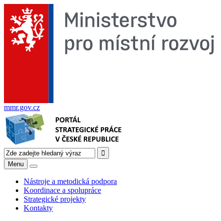
mmr.gov.cz
Menu
Nástroje a metodická podpora
Koordinace a spolupráce
Strategické projekty
Kontakty