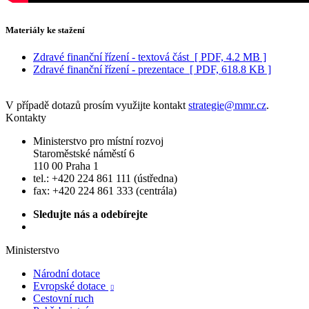
Materiály ke stažení
Zdravé finanční řízení - textová část
[ PDF, 4.2 MB ]
Zdravé finanční řízení - prezentace
[ PDF, 618.8 KB ]
V případě dotazů prosím využijte kontakt
strategie@mmr.cz
.
Kontakty
Ministerstvo pro místní rozvoj
Staroměstské náměstí 6
110 00 Praha 1
tel.: +420 224 861 111 (ústředna)
fax: +420 224 861 333 (centrála)
Sledujte nás a odebírejte
Ministerstvo
Národní dotace
Evropské dotace

Cestovní ruch