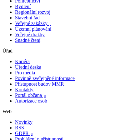
Pohřebnictví
Bydlení
Regionální rozvoj
Stavební řád
Veřejné zakázky

Územní plánování
Veřejné dražby
Snadné čtení
Úřad
Kariéra
Úřední deska
Pro média
Povinně zveřejněné informace
Přístupnost budov MMR
Kontakty
Portál občana

Autorizace osob
Web
Novinky
RSS
GDPR

Prohlášení o přístupnosti