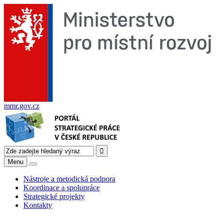
mmr.gov.cz
Menu
Nástroje a metodická podpora
Koordinace a spolupráce
Strategické projekty
Kontakty