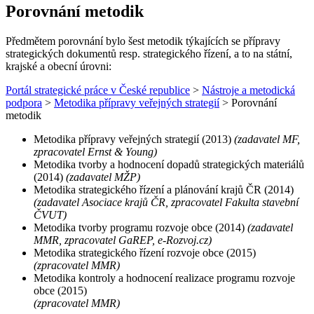
Porovnání metodik
Předmětem porovnání bylo šest metodik týkajících se přípravy
strategických dokumentů resp. strategického řízení, a to na státní,
krajské a obecní úrovni:
Portál strategické práce v České republice
>
Nástroje a metodická
podpora
>
Metodika přípravy veřejných strategií
>
Porovnání
metodik
Metodika přípravy veřejných strategií (2013)
(zadavatel MF,
zpracovatel Ernst & Young)
Metodika tvorby a hodnocení dopadů strategických materiálů
(2014)
(zadavatel MŽP)
Metodika strategického řízení a plánování krajů ČR (2014)
(zadavatel Asociace krajů ČR, zpracovatel Fakulta stavební
ČVUT)
Metodika tvorby programu rozvoje obce (2014)
(zadavatel
MMR, zpracovatel GaREP, e-Rozvoj.cz)
Metodika strategického řízení rozvoje obce (2015)
(zpracovatel MMR)
Metodika kontroly a hodnocení realizace programu rozvoje
obce (2015)
(zpracovatel MMR)