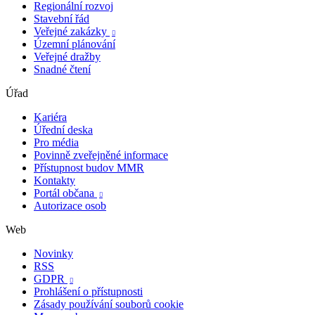
Regionální rozvoj
Stavební řád
Veřejné zakázky

Územní plánování
Veřejné dražby
Snadné čtení
Úřad
Kariéra
Úřední deska
Pro média
Povinně zveřejněné informace
Přístupnost budov MMR
Kontakty
Portál občana

Autorizace osob
Web
Novinky
RSS
GDPR

Prohlášení o přístupnosti
Zásady používání souborů cookie