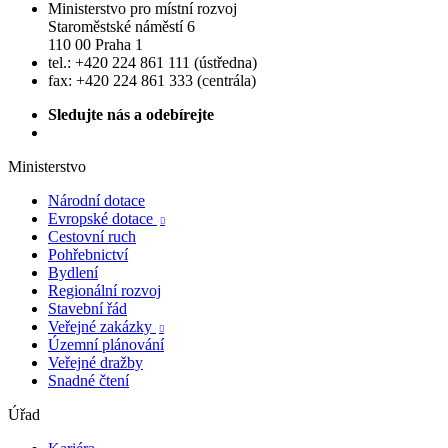
Ministerstvo pro místní rozvoj
Staroměstské náměstí 6
110 00 Praha 1
tel.: +420 224 861 111 (ústředna)
fax: +420 224 861 333 (centrála)
Sledujte nás a odebírejte
Ministerstvo
Národní dotace
Evropské dotace

Cestovní ruch
Pohřebnictví
Bydlení
Regionální rozvoj
Stavební řád
Veřejné zakázky

Územní plánování
Veřejné dražby
Snadné čtení
Úřad