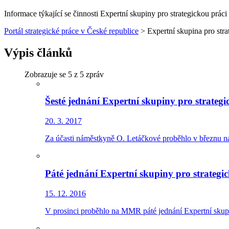
Informace týkající se činnosti Expertní skupiny pro strategickou prác
Portál strategické práce v České republice
>
Expertní skupina pro stra
Výpis článků
Zobrazuje se
5
z 5 zpráv
Šesté jednání Expertní skupiny pro strategi
20. 3. 2017
Za účasti náměstkyně O. Letáčkové proběhlo v březnu na
Páté jednání Expertní skupiny pro strategi
15. 12. 2016
V prosinci proběhlo na MMR páté jednání Expertní skupi