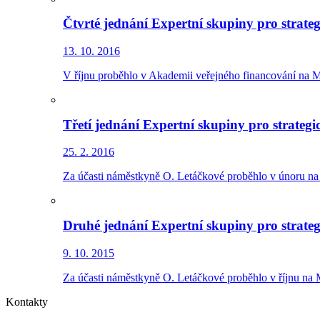
Čtvrté jednání Expertní skupiny pro strate
13. 10. 2016
V říjnu proběhlo v Akademii veřejného financování na M
Třetí jednání Expertní skupiny pro strategi
25. 2. 2016
Za účasti náměstkyně O. Letáčkové proběhlo v únoru na 
Druhé jednání Expertní skupiny pro strateg
9. 10. 2015
Za účasti náměstkyně O. Letáčkové proběhlo v říjnu na 
Kontakty