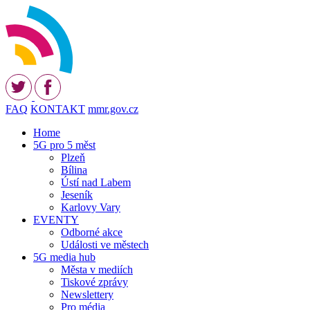
FAQ
KONTAKT
mmr.gov.cz
Home
5G pro 5 měst
Plzeň
Bílina
Ústí nad Labem
Jeseník
Karlovy Vary
EVENTY
Odborné akce
Události ve městech
5G media hub
Města v mediích
Tiskové zprávy
Newslettery
Pro média