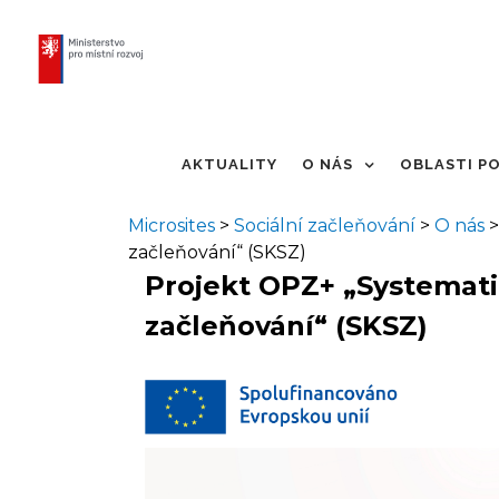
Skip
to
content
AKTUALITY
O NÁS
OBLASTI P
Microsites
>
Sociální začleňování
>
O nás
začleňování“ (SKSZ)
Projekt OPZ+ „Systemati
začleňování“ (SKSZ)