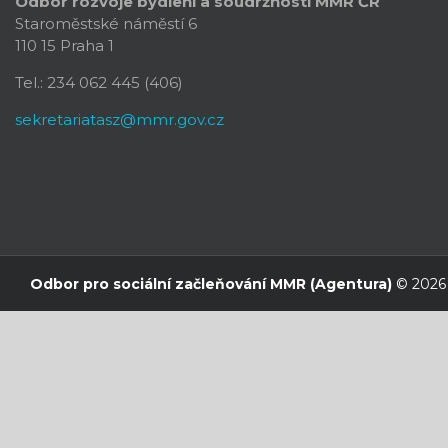
Odbor rozvoje bydlení a soudržnosti
MMR ČR
Staroměstské náměstí 6
110 15 Praha 1
Tel.: 234 062 445 (406)
sekretariatasz@mmr.gov.cz
Odbor pro sociální začleňování MMR (Agentura)
© 2026