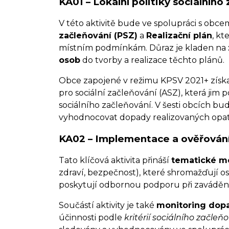
KA01 – Lokální politiky sociálního
V této aktivitě bude ve spolupráci s obc
začleňování (PSZ)
a
Realizační plán
, k
místním podmínkám. Důraz je kladen na
osob
do tvorby a realizace těchto plánů.
Obce zapojené v režimu KPSV 2021+ zís
pro sociální začleňování (ASZ), která jim
sociálního začleňování. V šesti obcích 
vyhodnocovat dopady realizovaných opat
KA02 – Implementace a ověřování 
Tato klíčová aktivita přináší
tematické m
zdraví, bezpečnost), které shromažďují o
poskytují odbornou podporu při zavádění
Součástí aktivity je také
monitoring dopa
účinnosti podle
kritérií sociálního začleň