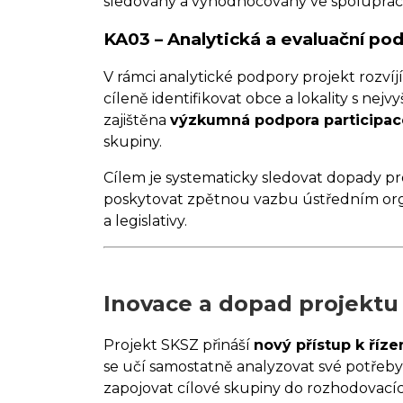
sledovány a vyhodnocovány ve spolupráci 
KA03 – Analytická a evaluační po
V rámci analytické podpory projekt rozvíj
cíleně identifikovat obce a lokality s nej
zajištěna
výzkumná podpora participac
skupiny.
Cílem je systematicky sledovat dopady pro
poskytovat zpětnou vazbu ústředním orgá
a legislativy.
Inovace a dopad projektu
Projekt SKSZ přináší
nový přístup k říze
se učí samostatně analyzovat své potřeby, ř
zapojovat cílové skupiny do rozhodovací