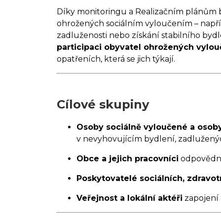
Díky monitoringu a Realizačním plánům b
ohrožených sociálním vyloučením – napří
zadluženosti nebo získání stabilního bydl
participaci obyvatel ohrožených vylou
opatřeních, která se jich týkají.
Cílové skupiny
Osoby sociálně vyloučené a osob
v nevyhovujícím bydlení, zadlužen
Obce a jejich pracovníci
odpovědní 
Poskytovatelé sociálních, zdravot
Veřejnost a lokální aktéři
zapojení 