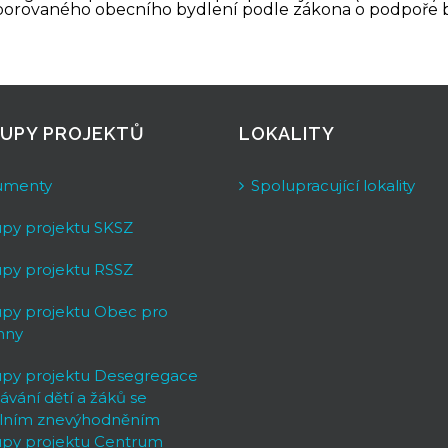
orovaného obecního bydlení podle zákona o podpoře byd
UPY PROJEKTŮ
LOKALITY
umenty
Spolupracující lokality
upy projektu SKSZ
upy projektu RSSZ
upy projektu Obec pro
hny
upy projektu Desegregace
ávání dětí a žáků se
álním znevýhodněním
upy projektu Centrum