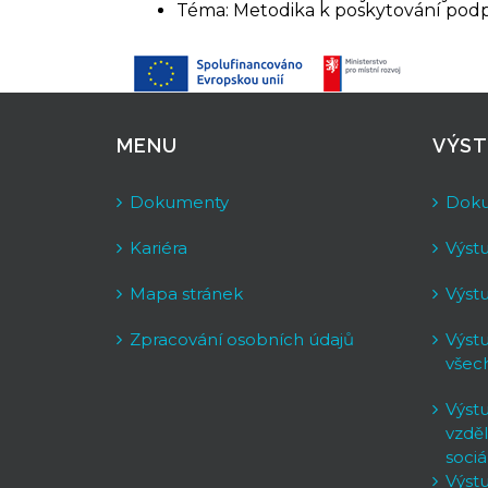
Téma: Metodika k poskytování podp
MENU
VÝST
Dokumenty
Dok
Kariéra
Výst
Mapa stránek
Výst
Zpracování osobních údajů
Výst
všec
Výst
vzděl
soci
Výst