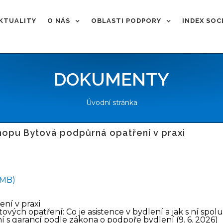
KTUALITY
O NÁS
OBLASTI PODPORY
INDEX SOC
DOKUMENTY
Úvodní stránka
hopu Bytová podpůrná opatření v praxi
 MB)
ní v praxi
ových opatření: Co je asistence v bydlení a jak s ní spo
 s garancí podle zákona o podpoře bydlení (9. 6. 2026)