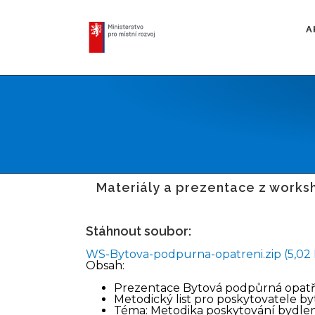
Skip
to
A
content
Materiály a prezentace z works
Stáhnout soubor:
WS-Bytova-podpurna-opatreni.zip (5,02
Obsah:
Prezentace Bytová podpůrná opatře
Metodický list pro poskytovatele byt
Téma: Metodika poskytování bydlení