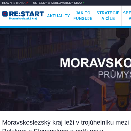
HLAVNÍ STRANA
>
ÚSTECKÝ A KARLOVARSKÝ KRAJ
>
JAK TO
STRATEGIE
SPE
AKTUALITY
FUNGUJE
A CÍLE
Moravskoslezský kraj leží v trojúhelníku mezi