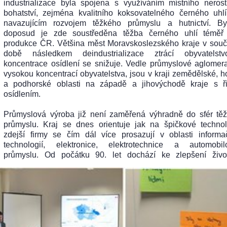
industrializace byla spojena s využíváním místního neros
bohatství, zejména kvalitního koksovatelného černého uhl
navazujícím rozvojem těžkého průmyslu a hutnictví. B
doposud je zde soustředěna těžba černého uhlí téměř
produkce ČR. Většina měst Moravskoslezského kraje v sou
době následkem deindustrializace ztrácí obyvatelst
koncentrace osídlení se snižuje. Vedle průmyslové aglomer
vysokou koncentrací obyvatelstva, jsou v kraji zemědělské, h
a podhorské oblasti na západě a jihovýchodě kraje s ř
osídlením.
Průmyslová výroba již není zaměřená výhradně do sfér tě
průmyslu. Kraj se dnes orientuje jak na špičkové technol
zdejší firmy se čím dál více prosazují v oblasti informa
technologií, elektronice, elektrotechnice a automobi
průmyslu. Od počátku 90. let dochází ke zlepšení živo