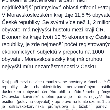
Polskem a Slovenskem a patří mezi
nejdůležitější průmyslové oblasti střední Evro
V Moravskoslezském kraji žije 11,5 % obyvate
České republiky. Se svými více než 1, 2 milio
obyvatel má nejvyšší hustotu mezi kraji ČR.
Ekonomika kraje tvoří 10 % ekonomiky Česk
republiky, je zde nejmenší počet registrovaný
ekonomických subjektů v přepočtu na 1000
obyvatel. Moravskoslezský kraj má druhou
nejvyšší míru nezaměstnanosti v Česku.
Kraj patří mezi nejvíce urbanizované prostory v rámci celé 
republiky. Je charakteristický nerovnoměrným osídl
důsledkem dobývání černého uhlí a přidruženého průmy
Ostravsko‐ karvinské uhelné pánvi je i dnes nejvyšší hu
osídlení (polovina obyvatel) kraje právě na tomto území. 1 J
je ostravsko-karvinská průmyslová a těžební pánev, 