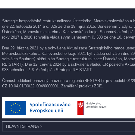
Strategie hospodářské restrukturalizace Ústeckého, Moravskoslezského a K
dne 22. listopadu 2014 a č. 826 ze dne 19. října 2015. Usnesením vlády č. 
Ústeckého, Moravskoslezského a Karlovarského kraje. Souhrnný akční plán 
roky 2017 a 2018 schválila vláda svým usnesením č. 503 ze dne 10. červen
Dne 29. března 2021 byla schválena Aktualizace Strategického rámce usnese
Moravskoslezského a Karlovarského kraje 2021 byl vládou schválen dne 29
schválen Souhrnný akční plán Strategie restrukturalizace Ústeckého, Morav
RE:START). Dne 12. června 2024 byla schválena vládou ČR poslední Aktual
933 schválen již 6. Akční plán Strategie RE:START.
Činnost oddělení ohrožených území a regionů (RESTART) je v období 01/202
CZ.10.04.01/00/22_004/0000001. Zaměření projektu
ZDE
.
HLAVNÍ STRANA
>