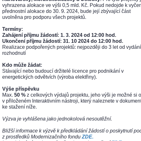
vyhrazena alokace ve výši 0,5 mld. Kč. Pokud nedojde k vyče
přednostní alokace do 30. 9. 2024, bude její zbývající část
uvolněna pro podporu všech projektů.
Termíny:
Zahájení příjmu žádostí: 1. 3. 2024 od 12:00 hod.
Ukončení příjmu žádostí: 31. 10 2024 do 12:00 hod.
Realizace podpořených projektů: nejpozději do 3 let od vydání
rozhodnutí
Kdo může žádat:
Stávající nebo budoucí držitelé licence pro podnikání v
energetických odvětvích (výroba elektřiny).
Výše příspěvku
Max.
50 %
z celkových výdajů projektu, jeho výši je možné si o
v přiloženém Interaktivním nástroji, který naleznete v dokumen
ke stažení níže.
Výzva je vyhlášena jako jednokolová nesoutěžní.
Bližší informace k výzvě k předkládání žádostí o poskytnutí po
z prostředků Modernizačního fondu
ZDE.