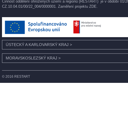
Činnost oddělení ohrožených území a regionů (RESTART) je v období 01/202
CZ.10.04.01/00/22_004/0000001. Zaměření projektu
ZDE
.
ÚSTECKÝ A KARLOVARSKÝ KRAJ
>
MORAVSKOSLEZSKÝ KRAJ
>
© 2016 RESTART