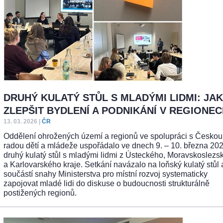
DRUHÝ KULATÝ STŮL S MLADÝMI LIDMI: JAK
ZLEPŠIT BYDLENÍ A PODNIKÁNÍ V REGIONE
13. 03. 2026
|
ČR
Oddělení ohrožených území a regionů ve spolupráci s Českou
radou dětí a mládeže uspořádalo ve dnech 9. – 10. března 202
druhý kulatý stůl s mladými lidmi z Ústeckého, Moravskoslezs
a Karlovarského kraje. Setkání navázalo na loňský kulatý stůl 
součástí snahy Ministerstva pro místní rozvoj systematicky
zapojovat mladé lidi do diskuse o budoucnosti strukturálně
postižených regionů.