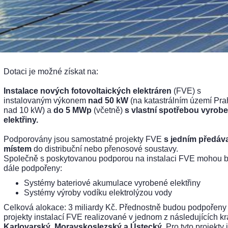
Dotaci je možné získat na:
Instalace nových fotovoltaických elektráren
(FVE) s
instalovaným výkonem
nad 50 kW
(na katastrálním území Pra
nad 10 kW) a
do 5 MWp
(včetně)
s vlastní spotřebou vyrob
elektřiny.
Podporovány jsou samostatné projekty FVE
s jedním předáv
místem
do distribuční nebo přenosové soustavy.
Společně s poskytovanou podporou na instalaci FVE mohou b
dále podpořeny:
Systémy bateriové akumulace vyrobené elektřiny
Systémy výroby vodíku elektrolýzou vody
Celková alokace: 3 miliardy Kč. Přednostně budou podpořeny
projekty instalací FVE realizované v jednom z následujících kr
Karlovarský, Moravskoslezský a Ústecký
. Pro tyto projekty 