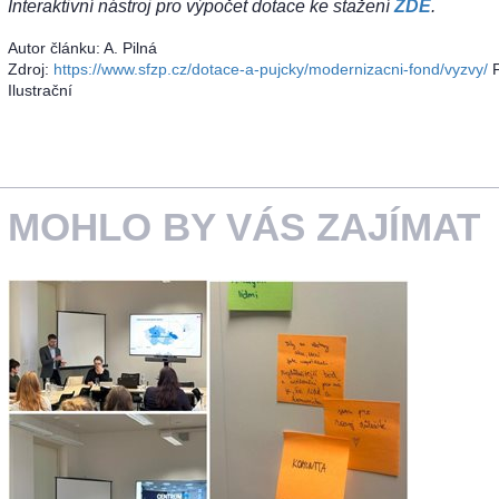
Interaktivní nástroj pro výpočet dotace ke stažení
ZDE
.
Autor článku: A. Pilná
Zdroj:
https://www.sfzp.cz/dotace-a-pujcky/modernizacni-fond/vyzvy/
F
Ilustrační
MOHLO BY VÁS ZAJÍMAT