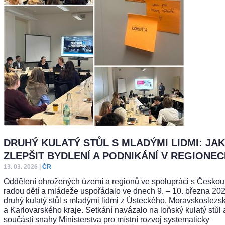
DRUHÝ KULATÝ STŮL S MLADÝMI LIDMI: JAK
ZLEPŠIT BYDLENÍ A PODNIKÁNÍ V REGIONE
13. 03. 2026
|
ČR
Oddělení ohrožených území a regionů ve spolupráci s Českou
radou dětí a mládeže uspořádalo ve dnech 9. – 10. března 202
druhý kulatý stůl s mladými lidmi z Ústeckého, Moravskoslezs
a Karlovarského kraje. Setkání navázalo na loňský kulatý stůl 
součástí snahy Ministerstva pro místní rozvoj systematicky