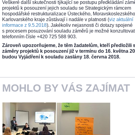
Veškeré další skutečnosti týkající se postupu předkládání zám
projektů k posouzení jejich souladu se Strategickým rámcem
hospodářské restrukturalizace Ústeckého, Moravskoslezského
Karlovarského kraje zůstávají i nadále v platnosti (
viz aktuální
informace z 9.5.2018
). Jakékoliv nejasnosti či dotazy spojené
s procesem posuzování souladu záměrů je možné konzultovat
telefonním čísle +420 725 588 903.
Zároveň upozorňujeme, že těm žadatelům, kteří předložili 
záměry projektů k posouzení již v termínu do 16. května 20
budou Vyjádření k souladu zaslány 18. června 2018.
MOHLO BY VÁS ZAJÍMAT