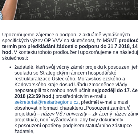
Upozorňujeme zájemce o podporu z aktuálně vyhlášených
specifických výzev OP VVV na skutečnost, že MŠMT
prodlouž
termín pro předkládání žádostí o podporu do 31.7.2018, 14
hod.
V kontextu tohoto prodloužení upozorňujeme na následuj
skutečnosti:
žadatelé, kteří svůj věcný záměr projektu k posouzení je
souladu se Strategickým rámcem hospodářské
restrukturalizace Ústeckého, Moravskoslezského a
Karlovarského kraje dosud Úřadu zmocněnce vlády
nepostoupili tak mohou nově učinit
nejpozději do 17. č
2018 (23:59 hod.)
prostřednictvím e-mailu
sekretariat@restartregionu.cz
, předmět e-mailu musí
obsahovat informaci charakteru „Posouzení záměru/ů
projektu/ů –
název VŠ / univerzity
– zkrácený název zám
projektu/ů), není vyžadováno, aby byly dokumenty
k posouzení opatřeny podpisem statutárního zástupce
žadatele,