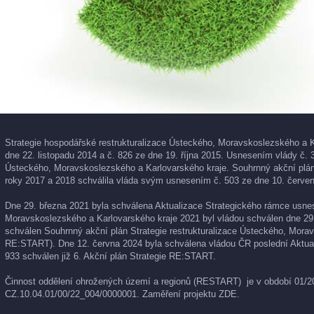
Strategie hospodářské restrukturalizace Ústeckého, Moravskoslezského a K
dne 22. listopadu 2014 a č. 826 ze dne 19. října 2015. Usnesením vlády č. 
Ústeckého, Moravskoslezského a Karlovarského kraje. Souhrnný akční plán 
roky 2017 a 2018 schválila vláda svým usnesením č. 503 ze dne 10. červen
Dne 29. března 2021 byla schválena Aktualizace Strategického rámce usnese
Moravskoslezského a Karlovarského kraje 2021 byl vládou schválen dne 29
schválen Souhrnný akční plán Strategie restrukturalizace Ústeckého, Morav
RE:START). Dne 12. června 2024 byla schválena vládou ČR poslední Aktual
933 schválen již 6. Akční plán Strategie RE:START.
Činnost oddělení ohrožených území a regionů (RESTART) je v období 01/202
CZ.10.04.01/00/22_004/0000001. Zaměření projektu
ZDE
.