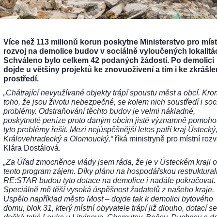
Více než 113 milionů korun poskytne Ministerstvo pro míst
rozvoj na demolice budov v sociálně vyloučených lokalitá
Schváleno bylo celkem 42 podaných žádostí. Po demolici
dojde u většiny projektů ke znovuoživení a tím i ke zkrášle
prostředí.
„Chátrající nevyužívané objekty trápí spoustu měst a obcí. Kr
toho, že jsou životu nebezpečné, se kolem nich soustředí i soc
problémy. Odstraňování těchto budov je velmi nákladné,
poskytnuté peníze proto daným obcím jistě významně pomoh
tyto problémy řešit. Mezi nejúspěšnější letos patří kraj Ústecký
Královehradecký a Olomoucký,“
říká ministryně pro místní rozv
Klára Dostálová.
„Za Úřad zmocněnce vlády jsem ráda, že je v Ústeckém kraji o
tento program zájem. Díky plánu na hospodářskou restruktural
RE:STAR budou tyto dotace na demolice i nadále pokračovat.
Speciálně mě těší vysoká úspěšnost žadatelů z našeho kraje.
Uspělo například město Most – dojde tak k demolici bytového
domu, blok 31, který místní obyvatele trápí již dlouho, dotací se