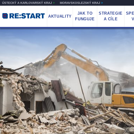
ÚSTECKÝ A KARLOVARSKÝ KRAJ
>
MORAVSKOSLEZSKÝ KRAJ
>
JAK TO
STRATEGIE
SPE
AKTUALITY
FUNGUJE
A CÍLE