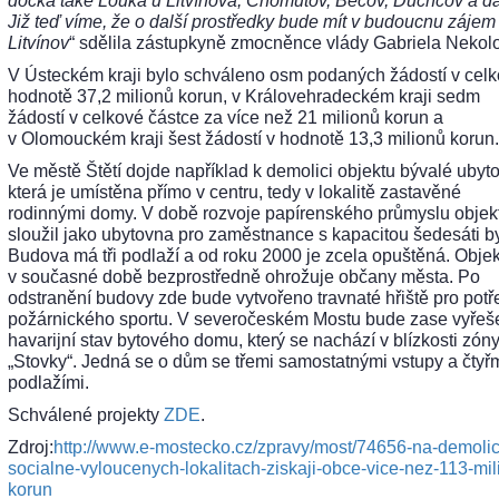
dočká také Louka u Litvínova, Chomutov, Bečov, Duchcov a da
Již teď víme, že o další prostředky bude mít v budoucnu zájem 
Litvínov
“ sdělila zástupkyně zmocněnce vlády Gabriela Nekol
V Ústeckém kraji bylo schváleno osm podaných žádostí v cel
hodnotě 37,2 milionů korun, v Královehradeckém kraji sedm
žádostí v celkové částce za více než 21 milionů korun a
v Olomouckém kraji šest žádostí v hodnotě 13,3 milionů korun.
Ve městě Štětí dojde například k demolici objektu bývalé ubyt
která je umístěna přímo v centru, tedy v lokalitě zastavěné
rodinnými domy. V době rozvoje papírenského průmyslu objek
sloužil jako ubytovna pro zaměstnance s kapacitou šedesáti by
Budova má tři podlaží a od roku 2000 je zcela opuštěná. Objek
v současné době bezprostředně ohrožuje občany města. Po
odstranění budovy zde bude vytvořeno travnaté hřiště pro potř
požárnického sportu. V severočeském Mostu bude zase vyřeš
havarijní stav bytového domu, který se nachází v blízkosti zón
„Stovky“. Jedná se o dům se třemi samostatnými vstupy a čtyř
podlažími.
Schválené projekty
ZDE
.
Zdroj:
http://www.e-mostecko.cz/zpravy/most/74656-na-demolic
socialne-vyloucenych-lokalitach-ziskaji-obce-vice-nez-113-mil
korun