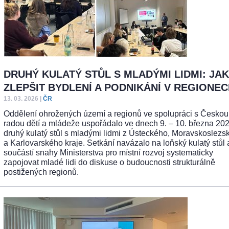
DRUHÝ KULATÝ STŮL S MLADÝMI LIDMI: JAK
ZLEPŠIT BYDLENÍ A PODNIKÁNÍ V REGIONE
13. 03. 2026
|
ČR
Oddělení ohrožených území a regionů ve spolupráci s Českou
radou dětí a mládeže uspořádalo ve dnech 9. – 10. března 202
druhý kulatý stůl s mladými lidmi z Ústeckého, Moravskoslezs
a Karlovarského kraje. Setkání navázalo na loňský kulatý stůl 
součástí snahy Ministerstva pro místní rozvoj systematicky
zapojovat mladé lidi do diskuse o budoucnosti strukturálně
postižených regionů.