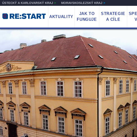
ÚSTECKÝ A KARLOVARSKÝ KRAJ
>
MORAVSKOSLEZSKÝ KRAJ
>
JAK TO
STRATEGIE
SPE
AKTUALITY
FUNGUJE
A CÍLE