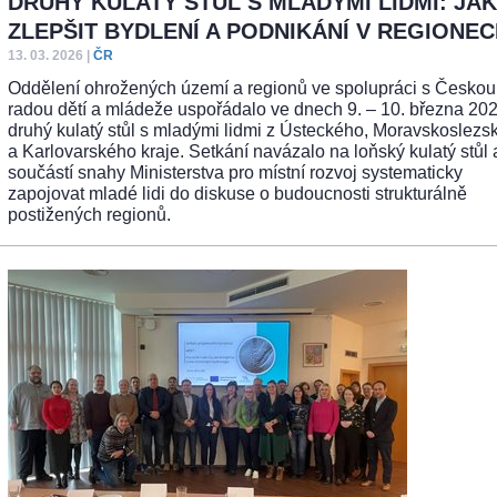
DRUHÝ KULATÝ STŮL S MLADÝMI LIDMI: JAK
ZLEPŠIT BYDLENÍ A PODNIKÁNÍ V REGIONE
13. 03. 2026
|
ČR
Oddělení ohrožených území a regionů ve spolupráci s Českou
radou dětí a mládeže uspořádalo ve dnech 9. – 10. března 202
druhý kulatý stůl s mladými lidmi z Ústeckého, Moravskoslezs
a Karlovarského kraje. Setkání navázalo na loňský kulatý stůl 
součástí snahy Ministerstva pro místní rozvoj systematicky
zapojovat mladé lidi do diskuse o budoucnosti strukturálně
postižených regionů.