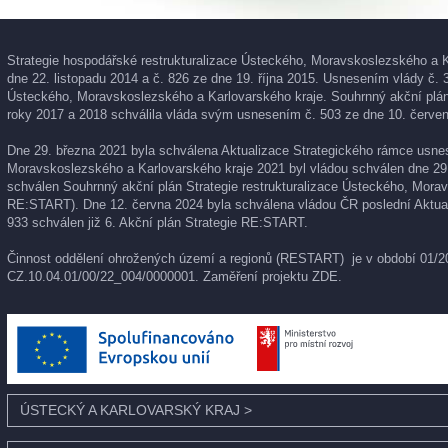
Strategie hospodářské restrukturalizace Ústeckého, Moravskoslezského a K
dne 22. listopadu 2014 a č. 826 ze dne 19. října 2015. Usnesením vlády č. 
Ústeckého, Moravskoslezského a Karlovarského kraje. Souhrnný akční plán 
roky 2017 a 2018 schválila vláda svým usnesením č. 503 ze dne 10. červen
Dne 29. března 2021 byla schválena Aktualizace Strategického rámce usnese
Moravskoslezského a Karlovarského kraje 2021 byl vládou schválen dne 29
schválen Souhrnný akční plán Strategie restrukturalizace Ústeckého, Morav
RE:START). Dne 12. června 2024 byla schválena vládou ČR poslední Aktual
933 schválen již 6. Akční plán Strategie RE:START.
Činnost oddělení ohrožených území a regionů (RESTART) je v období 01/202
CZ.10.04.01/00/22_004/0000001. Zaměření projektu
ZDE
.
ÚSTECKÝ A KARLOVARSKÝ KRAJ
>