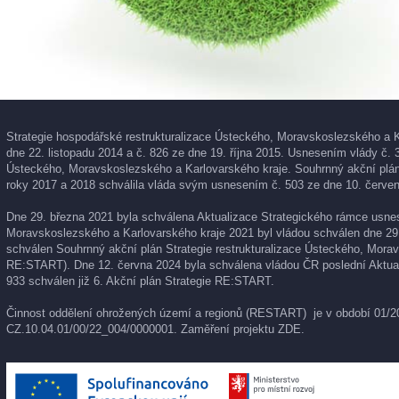
Strategie hospodářské restrukturalizace Ústeckého, Moravskoslezského a K
dne 22. listopadu 2014 a č. 826 ze dne 19. října 2015. Usnesením vlády č. 
Ústeckého, Moravskoslezského a Karlovarského kraje. Souhrnný akční plán 
roky 2017 a 2018 schválila vláda svým usnesením č. 503 ze dne 10. červen
Dne 29. března 2021 byla schválena Aktualizace Strategického rámce usnese
Moravskoslezského a Karlovarského kraje 2021 byl vládou schválen dne 29
schválen Souhrnný akční plán Strategie restrukturalizace Ústeckého, Morav
RE:START). Dne 12. června 2024 byla schválena vládou ČR poslední Aktual
933 schválen již 6. Akční plán Strategie RE:START.
Činnost oddělení ohrožených území a regionů (RESTART) je v období 01/202
CZ.10.04.01/00/22_004/0000001. Zaměření projektu
ZDE
.