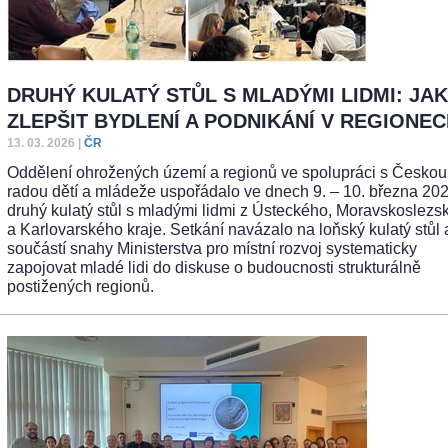
DRUHÝ KULATÝ STŮL S MLADÝMI LIDMI: JAK
ZLEPŠIT BYDLENÍ A PODNIKÁNÍ V REGIONE
13. 03. 2026
|
ČR
Oddělení ohrožených území a regionů ve spolupráci s Českou
radou dětí a mládeže uspořádalo ve dnech 9. – 10. března 202
druhý kulatý stůl s mladými lidmi z Ústeckého, Moravskoslezs
a Karlovarského kraje. Setkání navázalo na loňský kulatý stůl 
součástí snahy Ministerstva pro místní rozvoj systematicky
zapojovat mladé lidi do diskuse o budoucnosti strukturálně
postižených regionů.