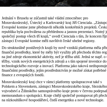
Jednání v Bruselu se zúčastnil také vládní zmocněnec pro
Moravskoslezský, Ústecký a Karlovarský kraj Jiří Cienciala. „Zástu
Evropské komise jsme představili několik konkrétních projektů. Česk
republika byla pochválena za přehlednou a jasnou prezentaci. Nutný j
společný postup všech tří krajů,“ uvedl Cienciala s tím, že koncem říj
zástupci Evropské komise měli navštívit české uhelné regiony.
Do strukturálně postižených krajů by nově vzniklá platforma měla při
finanční prostředky, které by měly být využity při přechodu těchto re
na jiné zdroje ekonomické aktivity, než je těžba uhlí. Jedná se např. o
těžby, vznik nových energetických zdrojů a s tím spojené investice do
technologického rozvoje a inovací. Platforma jako taková nedisponuj
finančními prostředky, jejím prostřednictvím je možné získat potřebné
finance z evropských fondů.
Moravskoslezský kraj chce v rámci platformy spolupracovat také s
Polskem a Slovenskem, zástupci Moravskoslezského kraje, Slezského
vojvodství a Žilinského samosprávného kraje proto v červnu podepsal
memorandum o spolupráci. Kraje chtějí společně postupovat při přec
na nízkouhlíkové hospodářství, čistší energetiku a nové technologie.