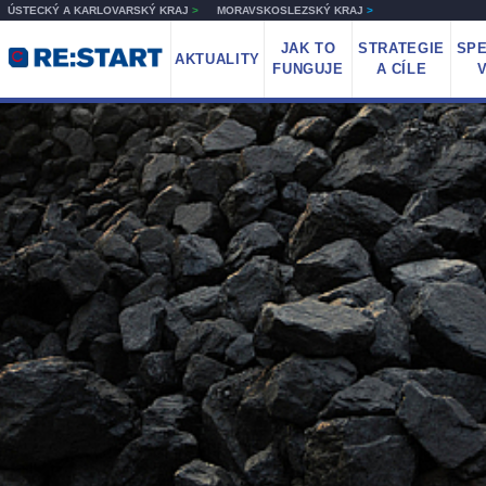
ÚSTECKÝ A KARLOVARSKÝ KRAJ
>
MORAVSKOSLEZSKÝ KRAJ
>
JAK TO
STRATEGIE
SPE
AKTUALITY
FUNGUJE
A CÍLE