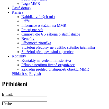
Logo MMR
Časté dotazy
Kariéra
Nabídka volných míst
Stáže
Informace o stážích na MMR
Pracuj pro stát
Činnosti dle § 5 zákona o státní službě
Benefity
Úřednická zkouška
Služební předpisy nejvyššího státního tajemníka
Služební předpisy státní tajemnice
Kontakty
Kontakty na vedení ministerstva
Přímo a nepřímo řízené organizace
Základní přehled přístupnosti objektů MMR
Přihlásit se
English
Přihlášení
E-mail:
Heslo: