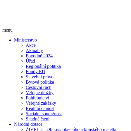
menu
Ministerstvo
Akce
Aktuality
Povodně 2024
Úřad
Regionální politika
Fondy EU
Stavební právo
Bytová politika
Cestovní ruch
Veřejné dražby
Pohřebnictví
Veřejné zakázky
Realitní činnost
Sociální soudržnost
Snadné čtení
Národní dotace
ŽIVEL 2 - Obnova obecního a krajského majetku