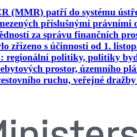
 ČR (MMR) patří do systému ústř
vymezených příslušnými právním
ností za správu finančních pros
o zřízeno s účinností od 1. list
 regionální politiky, politiky b
ebytových prostor, územního plá
 cestovního ruchu, veřejné dražby 