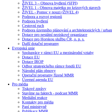
ŽIVEL 3 – Obnova bydlení (SFPI)
ŽIVEL 1 - Obnova majetku po krizových stavech
ŽIVEL - Pomoc v nouzi (ŽIVEL 4)
Podpora a rozvoj regionů
Podpora bydlení
Cestovní ruch
Podpora územního plánování a architektonických / urbani
Dotace pro nestátní neziskové organizace
Dotace pro Horskou službu ČR, o. p. s.
Další dotační programy
Evropská unie
Spolupráce v rámci EU a mezinárodní vztahy
Dotace EU
Dotace IROP
Odbor strategického rámce fondů EU
Národní plán obnovy
Operační programy řízené MMR
Územní agenda EU
Pro média
Tiskové zprávy
Stavíme na faktech - podcast MMR
Mediální reakce
Kontakty pro média
Paní ministryně
Publikace MMR