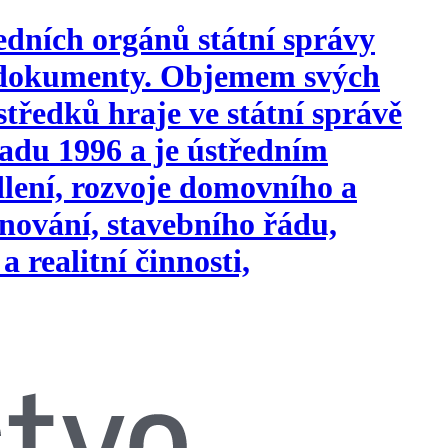
edních orgánů státní správy
i dokumenty. Objemem svých
tředků hraje ve státní správě
opadu 1996 a je ústředním
ydlení, rozvoje domovního a
nování, stavebního řádu,
a realitní činnosti,