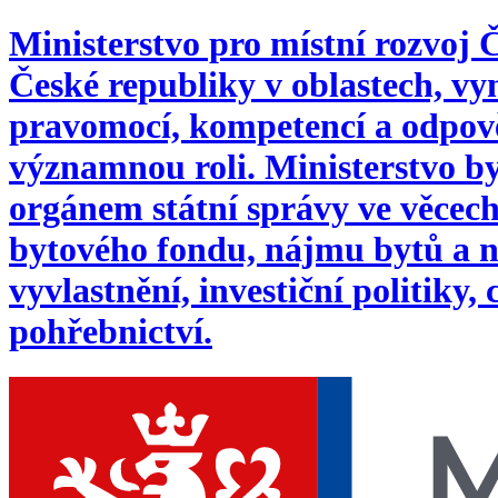
Ministerstvo pro místní rozvoj
České republiky v oblastech, 
pravomocí, kompetencí a odpověd
významnou roli. Ministerstvo byl
orgánem státní správy ve věcech:
bytového fondu, nájmu bytů a n
vyvlastnění, investiční politiky,
pohřebnictví.