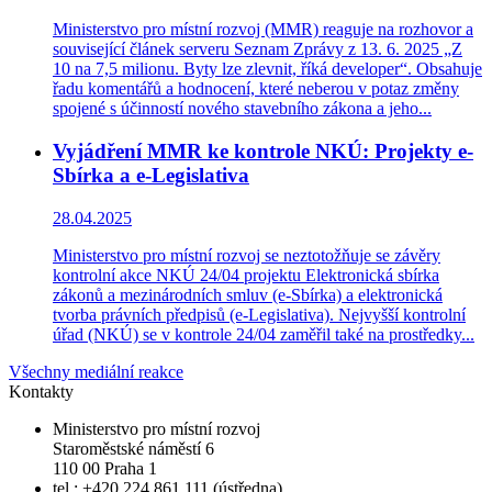
Ministerstvo pro místní rozvoj (MMR) reaguje na rozhovor a
související článek serveru Seznam Zprávy z 13. 6. 2025 „Z
10 na 7,5 milionu. Byty lze zlevnit, říká developer“. Obsahuje
řadu komentářů a hodnocení, které neberou v potaz změny
spojené s účinností nového stavebního zákona a jeho...
Vyjádření MMR ke kontrole NKÚ: Projekty e-
Sbírka a e-Legislativa
28.04.2025
Ministerstvo pro místní rozvoj se neztotožňuje se závěry
kontrolní akce NKÚ 24/04 projektu Elektronická sbírka
zákonů a mezinárodních smluv (e-Sbírka) a elektronická
tvorba právních předpisů (e-Legislativa). Nejvyšší kontrolní
úřad (NKÚ) se v kontrole 24/04 zaměřil také na prostředky...
Všechny mediální reakce
Kontakty
Ministerstvo pro místní rozvoj
Staroměstské náměstí 6
110 00 Praha 1
tel.: +420 224 861 111 (ústředna)