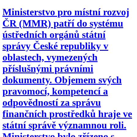
Ministerstvo pro místní rozvoj
ČR (MMR) patří do systému
ústředních orgánů státní
správy České republiky v
oblastech, vymezených
příslušnými právními
dokumenty. Objemem svých
pravomocí, kompetencí a
odpovědností za správu
finančních prostředků hraje ve
státní správě významnou roli.
Ministerstvo bylo zřízeno s