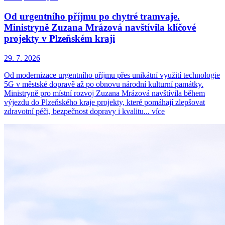
Od urgentního příjmu po chytré tramvaje.
Ministryně Zuzana Mrázová navštívila klíčové
projekty v Plzeňském kraji
29. 7. 2026
Od modernizace urgentního příjmu přes unikátní využití technologie
5G v městské dopravě až po obnovu národní kulturní památky.
Ministryně pro místní rozvoj Zuzana Mrázová navštívila během
výjezdu do Plzeňského kraje projekty, které pomáhají zlepšovat
zdravotní péči, bezpečnost dopravy i kvalitu...
více