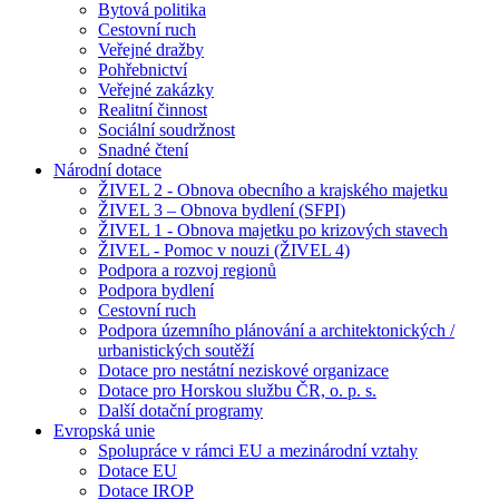
Bytová politika
Cestovní ruch
Veřejné dražby
Pohřebnictví
Veřejné zakázky
Realitní činnost
Sociální soudržnost
Snadné čtení
Národní dotace
ŽIVEL 2 - Obnova obecního a krajského majetku
ŽIVEL 3 – Obnova bydlení (SFPI)
ŽIVEL 1 - Obnova majetku po krizových stavech
ŽIVEL - Pomoc v nouzi (ŽIVEL 4)
Podpora a rozvoj regionů
Podpora bydlení
Cestovní ruch
Podpora územního plánování a architektonických /
urbanistických soutěží
Dotace pro nestátní neziskové organizace
Dotace pro Horskou službu ČR, o. p. s.
Další dotační programy
Evropská unie
Spolupráce v rámci EU a mezinárodní vztahy
Dotace EU
Dotace IROP