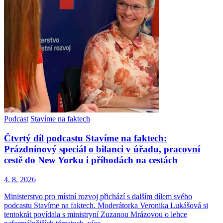
Podcast
Stavíme na faktech
Čtvrtý díl podcastu Stavíme na faktech:
Prázdninový speciál o bilanci v úřadu, pracovní
cestě do New Yorku i příhodách na cestách
4. 8. 2026
Ministerstvo pro místní rozvoj přichází s dalším dílem svého
podcastu Stavíme na faktech. Moderátorka Veronika Lukášová si
tentokrát povídala s ministryní Zuzanou Mrázovou o lehce