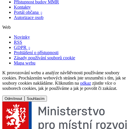
Přístupnost budov MMR
Kontakty
Portál občana

Autorizace osob
Web
Novinky
RSS
GDPR

Prohlášení o přístupnosti
Zásady používání souborů cookie
Mapa webu
K provozování webu a analýze návštěvnosti používáme soubory
cookies. Procházením webových stránek jste srozuměni s tím, jak se
soubory cookies nakládáme. Kliknutím na
odkaz
zjistíte více o
souborech cookies, jak je používáme a jak je povolit či zakázat.
Odmítnout
Souhlasím