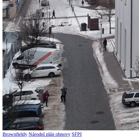
Brownfieldy
Národní plán obnovy
SFPI