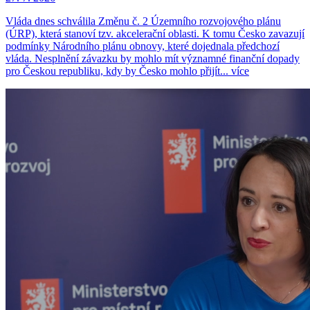
Vláda dnes schválila Změnu č. 2 Územního rozvojového plánu
(ÚRP), která stanoví tzv. akcelerační oblasti. K tomu Česko zavazují
podmínky Národního plánu obnovy, které dojednala předchozí
vláda. Nesplnění závazku by mohlo mít významné finanční dopady
pro Českou republiku, kdy by Česko mohlo přijít...
více