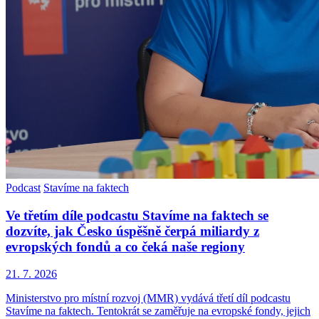
Podcast
Stavíme na faktech
Ve třetím díle podcastu Stavíme na faktech se
dozvíte, jak Česko úspěšně čerpá miliardy z
evropských fondů a co čeká naše regiony
21. 7. 2026
Ministerstvo pro místní rozvoj (MMR) vydává třetí díl podcastu
Stavíme na faktech. Tentokrát se zaměřuje na evropské fondy, jejich