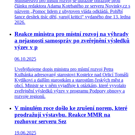
Ministerstvo pro místní rozvoj se důrazně ohrazuje proti
článku redaktora Adama Kotrbatého ze serveru Novinky.cz s
názvem „Pomoc lidem z ubytoven vláda odkládá. Pohřbí
šance desítek tisíc dětí, varují kritici“ vydaného dne 13. ledna
2026.
Reakce ministra pro místní rozvoj na výhrady
a nejasnosti samospráv po zveřejnění výsledků
výzev v p
06.10.2025
Uveřejňujeme dopis ministra pro místní rozvoj Petra
Kulhánka adresovaný starostovi Kostelce nad Orlicí Tomáši
Kytlíkovi a dalším starostkám a starostům českých měst a
obcí. Ministr se v něm vyjadřuje k otázkám, které vyvolalo
zveřejnění výsledků výzev v programu Podpory obnovy a
rozvoje regionů.
V minulém roce došlo ke zrušení norem, které
prodražují výstavbu. Reakce MMR na
rozhovor serveru Sez
19.06.2025