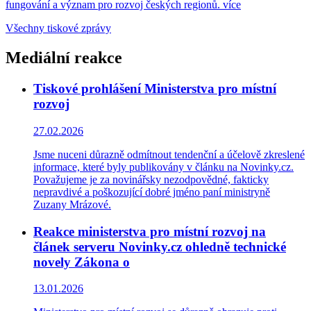
fungování a význam pro rozvoj českých regionů.
více
Všechny tiskové zprávy
Mediální reakce
Tiskové prohlášení Ministerstva pro místní
rozvoj
27.02.2026
Jsme nuceni důrazně odmítnout tendenční a účelově zkreslené
informace, které byly publikovány v článku na Novinky.cz.
Považujeme je za novinářsky nezodpovědné, fakticky
nepravdivé a poškozující dobré jméno paní ministryně
Zuzany Mrázové.
Reakce ministerstva pro místní rozvoj na
článek serveru Novinky.cz ohledně technické
novely Zákona o
13.01.2026