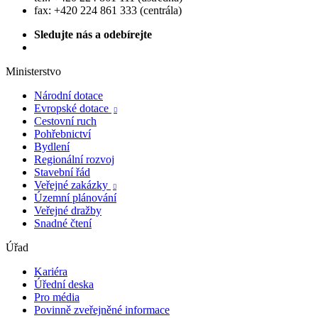
fax: +420 224 861 333 (centrála)
Sledujte nás a odebírejte
Ministerstvo
Národní dotace
Evropské dotace

Cestovní ruch
Pohřebnictví
Bydlení
Regionální rozvoj
Stavební řád
Veřejné zakázky

Územní plánování
Veřejné dražby
Snadné čtení
Úřad
Kariéra
Úřední deska
Pro média
Povinně zveřejněné informace