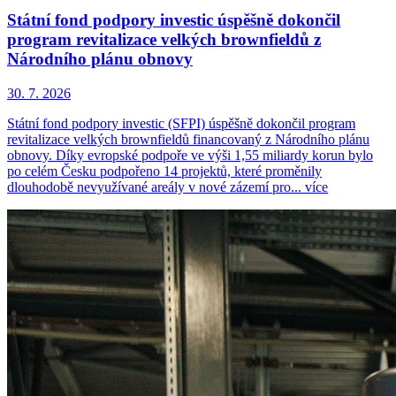
Státní fond podpory investic úspěšně dokončil
program revitalizace velkých brownfieldů z
Národního plánu obnovy
30. 7. 2026
Státní fond podpory investic (SFPI) úspěšně dokončil program
revitalizace velkých brownfieldů financovaný z Národního plánu
obnovy. Díky evropské podpoře ve výši 1,55 miliardy korun bylo
po celém Česku podpořeno 14 projektů, které proměnily
dlouhodobě nevyužívané areály v nové zázemí pro...
více