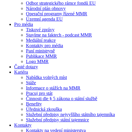
Odbor strategického rámce fondů EU
Národní plán obnovy
Operační programy řízené MMR
Územní agenda EU
Pro média
Tiskové zprávy
Stavíme na faktech - podcast MMR
Mediální reakce
Kontakty pro média
Paní ministryně
Publikace MMR
Logo MMR
Časté dotazy
Kariéra
Nabídka volných míst
Stáže
Informace o stážích na MMR
Pracuj pro stát
Činnosti dle § 5 zákona o státní službě
Benefity
Úřednická zkouška
Služební předpisy nejvyššího státního tajemníka
Služební předpisy státní tajemnice
Kontakty
Kontakty na vedení ministerstva