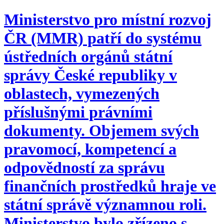
Ministerstvo pro místní rozvoj
ČR (MMR) patří do systému
ústředních orgánů státní
správy České republiky v
oblastech, vymezených
příslušnými právními
dokumenty. Objemem svých
pravomocí, kompetencí a
odpovědností za správu
finančních prostředků hraje ve
státní správě významnou roli.
Ministerstvo bylo zřízeno s