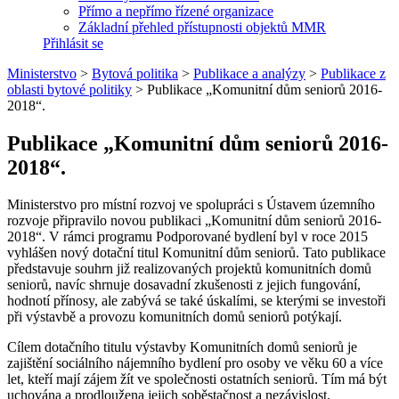
Přímo a nepřímo řízené organizace
Základní přehled přístupnosti objektů MMR
Přihlásit se
Ministerstvo
>
Bytová politika
>
Publikace a analýzy
>
Publikace z
oblasti bytové politiky
>
Publikace „Komunitní dům seniorů 2016-
2018“.
Publikace „Komunitní dům seniorů 2016-
2018“.
Ministerstvo pro místní rozvoj ve spolupráci s Ústavem územního
rozvoje připravilo novou publikaci „Komunitní dům seniorů 2016-
2018“. V rámci programu Podporované bydlení byl v roce 2015
vyhlášen nový dotační titul Komunitní dům seniorů. Tato publikace
představuje souhrn již realizovaných projektů komunitních domů
seniorů, navíc shrnuje dosavadní zkušenosti z jejich fungování,
hodnotí přínosy, ale zabývá se také úskalími, se kterými se investoři
při výstavbě a provozu komunitních domů seniorů potýkají.
Cílem dotačního titulu výstavby Komunitních domů seniorů je
zajištění sociálního nájemního bydlení pro osoby ve věku 60 a více
let, kteří mají zájem žít ve společnosti ostatních seniorů. Tím má být
uchována a prodloužena jejich soběstačnost a nezávislost,