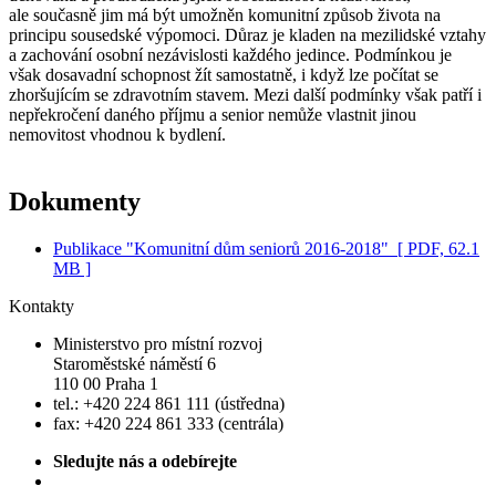
ale současně jim má být umožněn komunitní způsob života na
principu sousedské výpomoci. Důraz je kladen na mezilidské vztahy
a zachování osobní nezávislosti každého jedince. Podmínkou je
však dosavadní schopnost žít samostatně, i když lze počítat se
zhoršujícím se zdravotním stavem. Mezi další podmínky však patří i
nepřekročení daného příjmu a senior nemůže vlastnit jinou
nemovitost vhodnou k bydlení.
Dokumenty
Publikace "Komunitní dům seniorů 2016-2018"
[ PDF, 62.1
MB ]
Kontakty
Ministerstvo pro místní rozvoj
Staroměstské náměstí 6
110 00 Praha 1
tel.: +420 224 861 111 (ústředna)
fax: +420 224 861 333 (centrála)
Sledujte nás a odebírejte