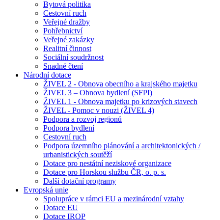
Bytová politika
Cestovní ruch
Veřejné dražby
Pohřebnictví
Veřejné zakázky
Realitní činnost
Sociální soudržnost
Snadné čtení
Národní dotace
ŽIVEL 2 - Obnova obecního a krajského majetku
ŽIVEL 3 – Obnova bydlení (SFPI)
ŽIVEL 1 - Obnova majetku po krizových stavech
ŽIVEL - Pomoc v nouzi (ŽIVEL 4)
Podpora a rozvoj regionů
Podpora bydlení
Cestovní ruch
Podpora územního plánování a architektonických /
urbanistických soutěží
Dotace pro nestátní neziskové organizace
Dotace pro Horskou službu ČR, o. p. s.
Další dotační programy
Evropská unie
Spolupráce v rámci EU a mezinárodní vztahy
Dotace EU
Dotace IROP