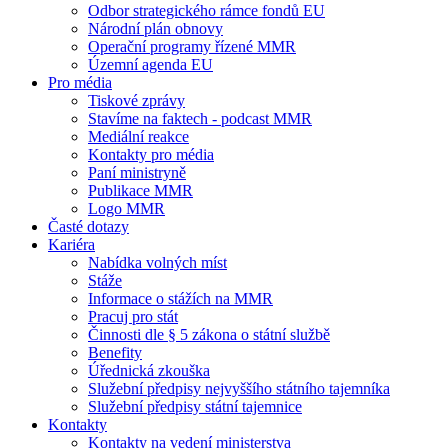
Odbor strategického rámce fondů EU
Národní plán obnovy
Operační programy řízené MMR
Územní agenda EU
Pro média
Tiskové zprávy
Stavíme na faktech - podcast MMR
Mediální reakce
Kontakty pro média
Paní ministryně
Publikace MMR
Logo MMR
Časté dotazy
Kariéra
Nabídka volných míst
Stáže
Informace o stážích na MMR
Pracuj pro stát
Činnosti dle § 5 zákona o státní službě
Benefity
Úřednická zkouška
Služební předpisy nejvyššího státního tajemníka
Služební předpisy státní tajemnice
Kontakty
Kontakty na vedení ministerstva