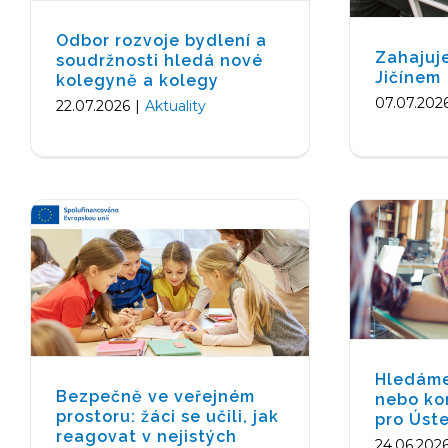
Odbor rozvoje bydlení a
Zahajuj
soudržnosti hledá nové
Bezpečně ve veřejném
Jičínem
kolegyně a kolegy
Hledáme
prostoru: žáci se učili, jak
07.07.202
22.07.2026
|
Aktuality
konzu
reagovat v nejistých
Ú
situacích
Aktuality
Hledáme
Bezpečně ve veřejném
nebo ko
prostoru: žáci se učili, jak
pro Úste
reagovat v nejistých
24.06.202