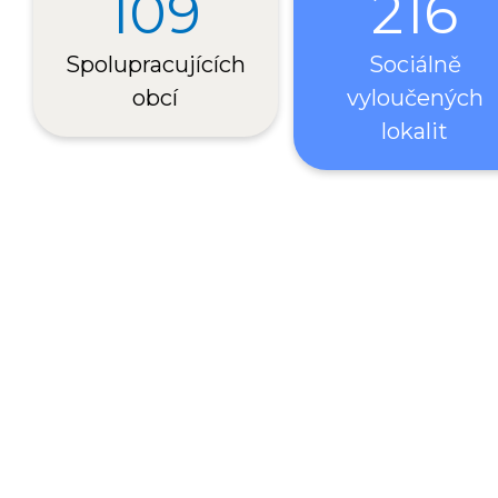
109
216
Spolupracujících
Sociálně
obcí
vyloučených
lokalit