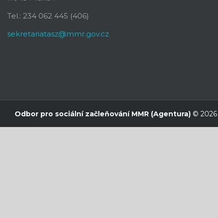
Tel.: 234 062 445 (406)
sekretariatasz@mmr.gov.cz
Odbor pro sociální začleňování MMR (Agentura)
© 2026