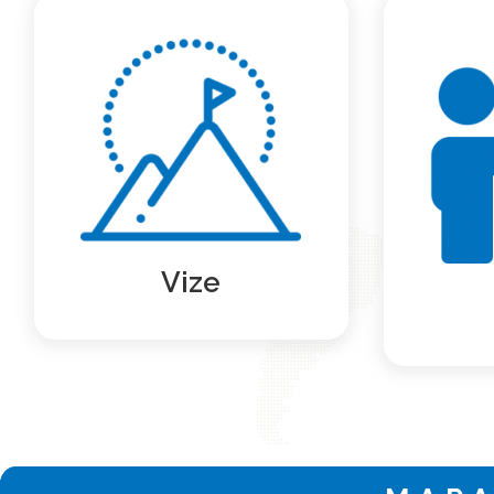
Agentura pro sociální
Agent
začleňování v souladu se
nástrojem
Strategií Česká republika
pod
2030 na základě objektivních
samos
dat a s využitím svého
sociál
odborného know-how
Agentur
prosazuje společenskou
opatře
změnu směřující k ukončení
územní
sociálního vyloučení v České
procesu
Více …
republice.
obyv
Vize
Více …
so