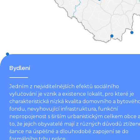
Bydlení
Jedním z nejviditelnějších efektů sociálního
vylučování je vznik a existence lokalit, pro které je
charakteristická nízká kvalita domovního a bytovéh
fondu, nevyhovující infrastruktura, funkční
nepropojenost s širším urbanistickým celkem obce 
to, že jejich obyvatelé mají z různých důvodů ztížen
šance na úspěšné a dlouhodobé zapojení se do
formálního trhu práce.