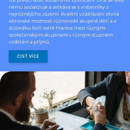
lze předcházet sociálnímu vyloučení. Dítě se díky
němu socializuje a setkává se s vrstevníky z
nejrůznějšího zázemí. Kvalitní vzdělávání otvírá
obrovské možnosti různorodé skupině dětí a v
důsledku boří ostré hranice mezi různými
společenskými skupinami s různým stupněm
vzdělání a příjmů.
ČÍST VÍCE